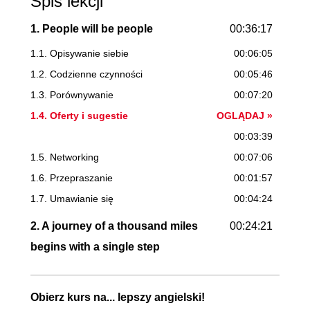
Spis lekcji
1. People will be people
00:36:17
1.1. Opisywanie siebie
00:06:05
1.2. Codzienne czynności
00:05:46
1.3. Porównywanie
00:07:20
1.4. Oferty i sugestie
OGLĄDAJ »
00:03:39
1.5. Networking
00:07:06
1.6. Przepraszanie
00:01:57
1.7. Umawianie się
00:04:24
2. A journey of a thousand miles
00:24:21
begins with a single step
2.1. Plan podróży
00:02:19
2.2. Podróż samolotem
00:04:52
Obierz kurs na... lepszy angielski!