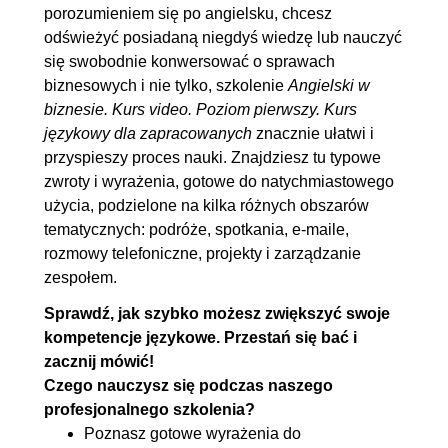
porozumieniem się po angielsku, chcesz
3.5. Alfabet do literowania
00:01:56
odświeżyć posiadaną niegdyś wiedzę lub nauczyć
4. Can you e-mail it to me?
00:21:37
się swobodnie konwersować o sprawach
biznesowych i nie tylko, szkolenie
Angielski w
4.1. Stylistyka
00:09:12
biznesie. Kurs video. Poziom pierwszy. Kurs
4.2. Pozyskiwanie informacji
00:03:05
językowy dla zapracowanych
znacznie ułatwi i
4.3. Kontynuowanie
00:03:24
przyspieszy proces nauki. Znajdziesz tu typowe
zwroty i wyrażenia, gotowe do natychmiastowego
korespondencji
użycia, podzielone na kilka różnych obszarów
4.4. Skargi
00:03:24
tematycznych: podróże, spotkania, e-maile,
4.5. Krótkie notatki
00:02:32
rozmowy telefoniczne, projekty i zarządzanie
zespołem.
5. Even good meetings can be better
00:17:40
Sprawdź, jak szybko możesz zwiększyć swoje
5.1. Przydatne słownictwo
OGLĄDAJ »
kompetencje językowe. Przestań się bać i
00:01:18
zacznij mówić!
5.2. Przewodniczenie spotkaniu
00:05:59
Czego nauczysz się podczas naszego
profesjonalnego szkolenia?
5.3. Udział w spotkaniu
00:02:25
Poznasz gotowe wyrażenia do
5.4. Wyrażanie opinii
00:02:49