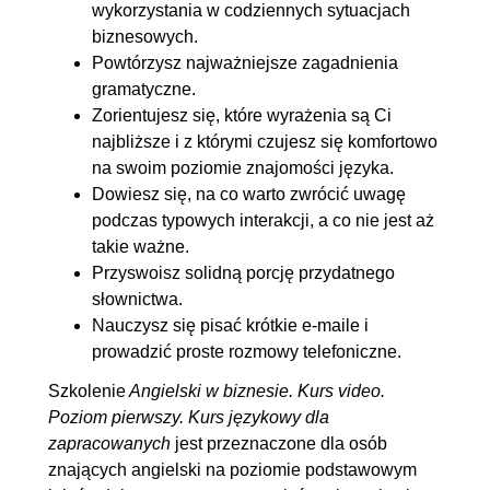
wykorzystania w codziennych sytuacjach
5.5. Wyjaśnianie i sprawdzanie
00:03:01
biznesowych.
informacji
Powtórzysz najważniejsze zagadnienia
gramatyczne.
5.6. Nieprecyzyjne wyrażenia
00:02:08
Zorientujesz się, które wyrażenia są Ci
6. Management is doing things right
00:12:48
najbliższe i z którymi czujesz się komfortowo
na swoim poziomie znajomości języka.
6.1. Delegowanie zadań
00:01:33
Dowiesz się, na co warto zwrócić uwagę
6.2. Krytyka, pochwały i
00:02:40
podczas typowych interakcji, a co nie jest aż
motywowanie
takie ważne.
6.3. Negocjacje i kompromisy
00:04:37
Przyswoisz solidną porcję przydatnego
słownictwa.
6.4. Rekrutacja pracowników
00:03:58
Nauczysz się pisać krótkie e-maile i
7. Projects - a neverending story
00:21:42
prowadzić proste rozmowy telefoniczne.
7.1. Podawanie nowych
00:01:56
Szkolenie
Angielski w biznesie. Kurs video.
Poziom pierwszy. Kurs językowy dla
wiadomości
zapracowanych
jest przeznaczone dla osób
7.2. Opisywanie procesów
00:05:01
znających angielski na poziomie podstawowym
7.3. Sprawozdawanie
00:02:23