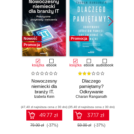
Nowość
Promocja
Promocj
Promocja
książka
ebook
książka
ebook
audiobook
Nowoczesny
Dlaczego
T
niemiecki dla
pamiętamy?
zapam
branży IT.
Odkrywanie
Kurs v
Praktyczne
Izabela Kein
sekretów pamięci,
Charan Ranganath
Tomasz 
r
przykłady i
aby zachować to,
mec
(47,40 zł najniższa cena z 30 dni)
ćwiczenia
(35,40 zł najniższa cena z 30 dni)
co ważne
(96,75 zł naj
pam
49.77 zł
37.17 zł
79.00 zł
(-37%)
59.00 zł
(-37%)
129.0