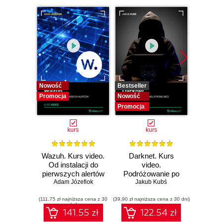
Nowość
Bestseller
Bestselle
Promocja
Nowość
Nowość
Promocja
Promocj
kurs
kurs
Wazuh. Kurs video.
Darknet. Kurs
Metas
Od instalacji do
video.
vid
pierwszych alertów
Podróżowanie po
pene
Adam Józefiok
ciemnej stronie
Jakub Kubś
Ad
ł
sieci
zabe
(111,75 zł najniższa cena z 30
(39,90 zł najniższa cena z 30 dni)
(96,75 zł naj
dni)
141.55 zł
122.54 zł