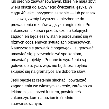
lub średnio zaawansowanym, które nie mają zbyt
7.4. Odnoszenie się do
00:02:59
wielu okazji do aktywnego ćwiczenia języka. W
ciągu 40 lekcji przypomnisz sobie — lub poznasz
przeszłych projektów
— słowa, zwroty i wyrażenia niezbędne do
7.5. Omawianie przyszłych
00:05:32
prowadzenia rozmów w języku angielskim. Po
projektów
zakończeniu kursu i przećwiczeniu kolejnych
7.6. Łączniki
00:03:51
zagadnień będziesz w stanie porozumieć się w
różnych codziennych sytuacjach biznesowych.
Nauczysz się prowadzić pogawędki, sugerować,
umawiać się, przewodniczyć spotkaniom,
omawiać projekty... Podane tu wyrażenia są
gotowe do użycia, więc nie będziesz zbytnio
skupiać się na gramatyce ani doborze słów.
Jeśli będziesz rzetelnie słuchać i powtarzać
zagadnienia we własnym zakresie, zarówno za
lektorem, jak i przed lustrem, powinieneś
zakończyć kurs na poziomie średnio
zaawansowanym.