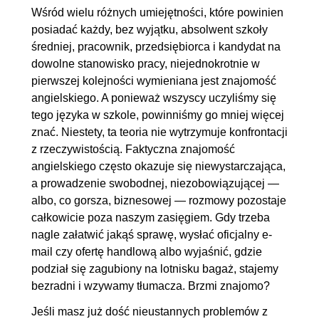
2.3. Podróż pociągiem
00:03:04
Wśród wielu różnych umiejętności, które powinien
2.4. W hotelu
00:04:10
posiadać każdy, bez wyjątku, absolwent szkoły
2.5. W restauracji
00:02:11
średniej, pracownik, przedsiębiorca i kandydat na
dowolne stanowisko pracy, niejednokrotnie w
2.6. Pytanie o drogę i
00:03:32
pierwszej kolejności wymieniana jest znajomość
wskazywanie jej
angielskiego. A ponieważ wszyscy uczyliśmy się
2.7. W sklepie, w kantorze i na
00:04:13
tego języka w szkole, powinniśmy go mniej więcej
poczcie
znać. Niestety, ta teoria nie wytrzymuje konfrontacji
z rzeczywistością. Faktyczna znajomość
3. I'll put you through
00:16:38
angielskiego często okazuje się niewystarczająca,
a prowadzenie swobodnej, niezobowiązującej —
3.1. Rozpoczynanie i kończenie
00:04:03
albo, co gorsza, biznesowej — rozmowy pozostaje
rozmów telefonicznych
całkowicie poza naszym zasięgiem. Gdy trzeba
3.2. Przekazywanie
00:04:49
nagle załatwić jakąś sprawę, wysłać oficjalny e-
wiadomości
mail czy ofertę handlową albo wyjaśnić, gdzie
podział się zagubiony na lotnisku bagaż, stajemy
3.3. Problemy podczas rozmów
00:02:41
bezradni i wzywamy tłumacza. Brzmi znajomo?
3.4. Umawianie się na telefon i
00:03:09
Jeśli masz już dość nieustannych problemów z
oddzwanianie