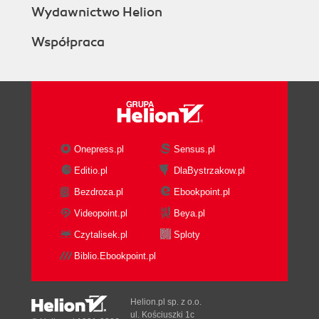
Wydawnictwo Helion
Współpraca
Onepress.pl
Sensus.pl
Editio.pl
DlaBystrzakow.pl
Bezdroza.pl
Ebookpoint.pl
Videopoint.pl
Beya.pl
Czytalisek.pl
Sploty
Biblio.Ebookpoint.pl
Helion.pl sp. z o.o.
ul. Kościuszki 1c