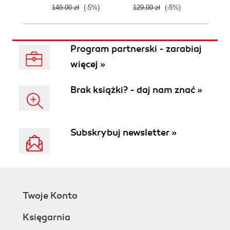
149.00 zł
(-5%)
129.00 zł
(-5%)
129.0
Program partnerski - zarabiaj
więcej »
Brak książki? - daj nam znać »
Subskrybuj newsletter »
Twoje Konto
Księgarnia