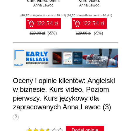
Kurs video. Get it
Kurs video.
video.
Anna Lewoc
right!
Swobodnie dogadaj
Anna Lewoc
An
b
się w pracy
(96,75 zł najniższa cena z 30 dni)
(96,75 zł najniższa cena z 30 dni)
(89,25 zł naj
122.54 zł
122.54 zł
129.00 zł
(-5%)
129.00 zł
(-5%)
119.0
Oceny i opinie klientów: Angielski
w biznesie. Kurs video. Poziom
pierwszy. Kurs językowy dla
zapracowanych Anna Lewoc (3)
Dodaj opinię