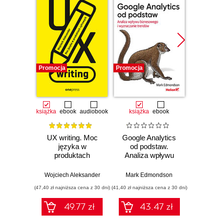
Promocja
Promocja
Promocj
książka
ebook
audiobook
książka
ebook
książka
e
UX writing. Moc
Google Analytics
Nadaj 
języka w
od podstaw.
czyli 
produktach
Analiza wpływu
sk
cyfrowych
biznesowego i
kom
wyznaczanie
Wojciech Aleksander
Mark Edmondson
Krzys
trendów
(47,40 zł najniższa cena z 30 dni)
(41,40 zł najniższa cena z 30 dni)
(35,94 zł naj
49.77 zł
43.47 zł