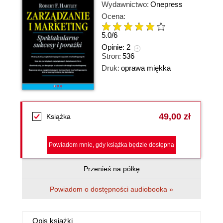
Wydawnictwo:
Onepress
Ocena:
5.0
/
6
Opinie:
2
Stron:
536
Druk:
oprawa miękka
49,00 zł
Książka
Powiadom mnie, gdy książka będzie dostępna
Przenieś na półkę
Powiadom o dostępności audiobooka »
Opis
książki