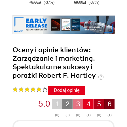
79.00zł
(-37%)
69.00zł
(-37%)
59.9
Oceny i opinie klientów:
Zarządzanie i marketing.
Spektakularne sukcesy i
porażki Robert F. Hartley
Dodaj opinię
5.0
1
2
3
4
5
6
(0)
(0)
(0)
(1)
(0)
(1)