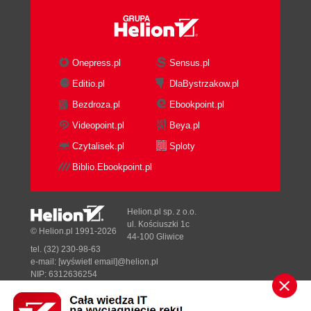
Rozdział 29. Boston Beer - król mikrobrowarów
(499)
Dodatki (513)
Onepress.pl
Sensus.pl
Dodatek A Podsumowanie - pouczające wnioski
Editio.pl
DlaBystrzakow.pl
(515)
Bezdroza.pl
Ebookpoint.pl
Videopoint.pl
Beya.pl
Czytalisek.pl
Sploty
Biblio.Ebookpoint.pl
Helion.pl sp. z o.o.
ul. Kościuszki 1c
© Helion.pl 1991-2026
44-100 Gliwice
tel. (32) 230-98-63
e-mail:
[wyświetl email]@helion.pl
NIP: 6312636254
Regon: 241989027
Designed with ♥ by
Tonik.pl