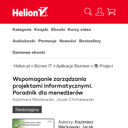
Kategorie
Książki
Ebooki
Kursy video
Audiobooki
Promocje
Nowości
Bestsellery
Darmowe ebooki
Helion.pl
»
Biznes IT
»
Aplikacje Biurowe
»
📚 Project
Wspomaganie zarządzania
projektami informatycznymi.
Poradnik dla menedżerów
Kazimierz Waćkowski, Jacek Chmielewski
Niedostępna
Autorzy:
Kazimierz
Waćkowski
,
Jacek