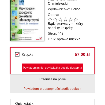
Chmielewski
Wydawnictwo:
Helion
Ocena:
Bądź pierwszym, który
oceni tę książkę
Stron:
448
Druk:
oprawa miękka
57,00 zł
Książka
Powiadom mnie, gdy książka będzie dostępna
Przenieś na półkę
Powiadom o dostępności audiobooka »
Opis
książki