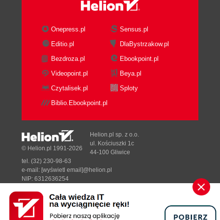
Dodatek B Literatura (419)
Dodatek C Załącznik (427)
Onepress.pl
Sensus.pl
Editio.pl
DlaBystrzakow.pl
Skorowidz (431)
Bezdroza.pl
Ebookpoint.pl
Videopoint.pl
Beya.pl
Czytalisek.pl
Sploty
Biblio.Ebookpoint.pl
Helion.pl sp. z o.o.
ul. Kościuszki 1c
© Helion.pl 1991-2026
44-100 Gliwice
tel. (32) 230-98-63
e-mail:
[wyświetl email]@helion.pl
NIP: 6312636254
Regon: 241989027
Designed with ♥ by
Tonik.pl