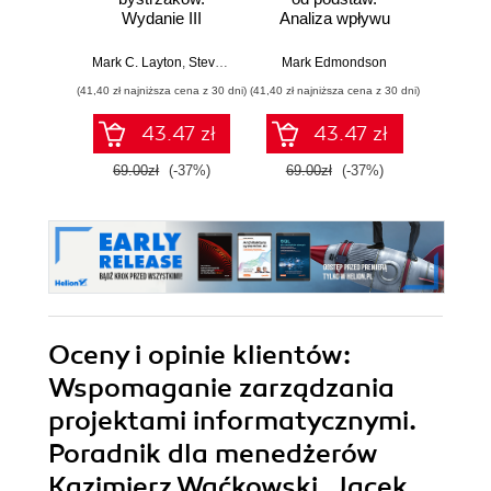
Wydanie III
Analiza wpływu
niezwy
biznesowego i
wyznaczanie
Mark C. Layton
,
Steven J. Ostermiller
Mark Edmondson
,
Dean J. Kynaston
Marty C
trendów
(41,40 zł najniższa cena z 30 dni)
(41,40 zł najniższa cena z 30 dni)
(41,40 zł naj
43.47 zł
43.47 zł
69.00zł
(-37%)
69.00zł
(-37%)
69.0
Oceny i opinie klientów:
Wspomaganie zarządzania
projektami informatycznymi.
Poradnik dla menedżerów
Kazimierz Waćkowski, Jacek