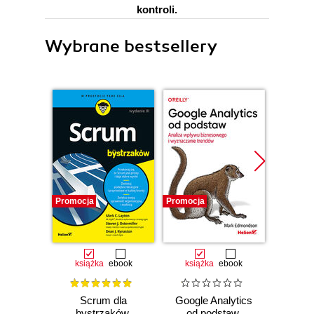
kontroli.
Wybrane bestsellery
Promocja
Promocja
Promocj
książka
ebook
książka
ebook
ksią
Scrum dla
Google Analytics
Decy
bystrzaków.
od podstaw.
zwykli 