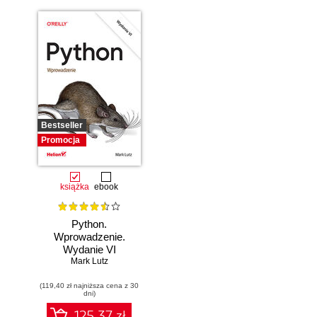
Bestseller
Promocja
książka
ebook
Python.
Wprowadzenie.
Wydanie VI
Mark Lutz
(119,40 zł najniższa cena z 30
dni)
125.37 zł