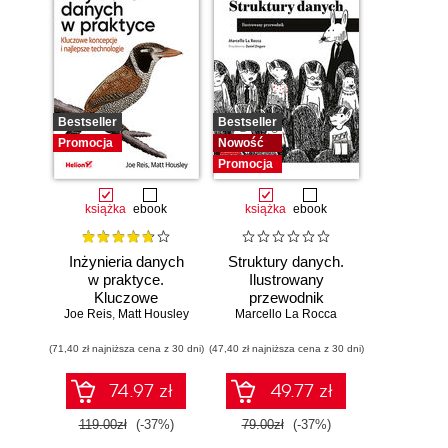
Bestseller
Bestseller
Promocja
Nowość
Promocja
książka
ebook
książka
ebook
Inżynieria danych
Struktury danych.
w praktyce.
Ilustrowany
Kluczowe
przewodnik
Joe Reis
koncepcje i
,
Matt Housley
Marcello La Rocca
najlepsze
(71,40 zł najniższa cena z 30 dni)
technologie
(47,40 zł najniższa cena z 30 dni)
74.97 zł
49.77 zł
119.00zł
(-37%)
79.00zł
(-37%)