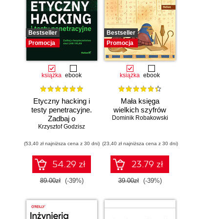
Bestseller
Bestseller
Promocja
Promocja
książka
ebook
książka
ebook
Etyczny hacking i
Mała księga
testy penetracyjne.
wielkich szyfrów
Zadbaj o
Dominik Robakowski
bezpieczeństwo
Krzysztof Godzisz
sieci LAN i WLAN
(53,40 zł najniższa cena z 30 dni)
(23,40 zł najniższa cena z 30 dni)
54.29 zł
23.79 zł
89.00zł
(-39%)
39.00zł
(-39%)