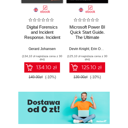
ebook
ebook
Digital Forensics
Microsoft Power BI
Pract
and Incident
Quick Start Guide.
Intel
Response. Incident
The Ultimate
Data-D
Response tools
Beginner's Guide
Hunti
and techniques for
to Power BI, Data
your c
Gerard Johansen
Devin Knight
,
Erin Ostrowsky
,
Mitchel
effective cyber
Storytelling, AI
effor
(134,10 zł najniższa cena z 30
(125,10 zł najniższa cena z 30
(116,10 zł 
threat response -
Tools, and
dete
dni)
dni)
Fourth Edition
Microsoft Fabric -
def
134.10 zł
125.10 zł
Fourth Edition
ATT&C
tool
149.00zł
(-10%)
139.00zł
(-10%)
129.0
E