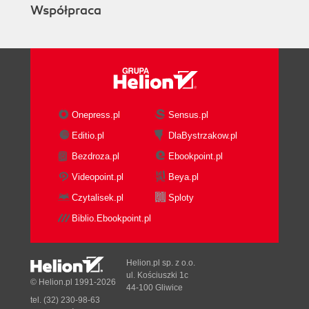
Współpraca
Onepress.pl
Sensus.pl
Editio.pl
DlaBystrzakow.pl
Bezdroza.pl
Ebookpoint.pl
Videopoint.pl
Beya.pl
Czytalisek.pl
Sploty
Biblio.Ebookpoint.pl
Helion.pl sp. z o.o.
ul. Kościuszki 1c
© Helion.pl 1991-2026
44-100 Gliwice
tel. (32) 230-98-63