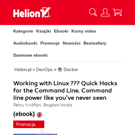
Kategorie
Książki
Ebooki
Kursy video
Audiobooki
Promocje
Nowości
Bestsellery
Darmowe ebooki
Helion.pl
»
DevOps
»
📚 Docker
Working with Linux ??? Quick Hacks
for the Command Line. Command
line power like you've never seen
Petru I>>ôfan, Bogdan Vaida
(ebook)
Promocja