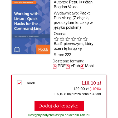
Autorzy:
Petru I>>ôfan
,
Bogdan Vaida
Wydawnictwo:
Packt
Publishing
(Z chęcią
przeczytam książkę w
języku polskim)
Ocena:
Bądź pierwszym, który
oceni tę książkę
Stron:
222
Dostępne formaty:
PDF
ePub
Mobi
116,10 zł
Ebook
129,00 zł
(-10%)
116,10 zł najniższa cena z 30 dni
Dodaj do koszyka
Dostępny natychmiast po opłaceniu zakupu