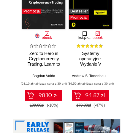
Promocja
Bestseller
Promocj
Promocja
ebook
książka
ebook
ksią
Zero to Hero in
Systemy
Inf
Cryptocurrency
operacyjne.
śled
Trading. Learn to
Wydanie V
trade on a
Prz
centralized
anali
Bogdan Vaida
Andrew S. Tanenbaum
,
Herbert Bos
Shiva V
exchange,
pami
(98,10 zł najniższa cena z 30 dni)
(89,50 zł najniższa cena z 30 dni)
(49,50 zł naj
understand trading
sie
psychology, and
zawart
98.10 zł
94.87 zł
implement a
za
trading algorithm
narzę
109.00zł
(-10%)
179.00zł
(-47%)
99.0
Kali L
Wyd