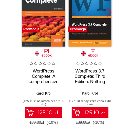
Promocja
Promocja
Promocj
ebook
ebook
ksią
WordPress
WordPress 3.7
PHP 
Complete. A
Complete: Third
Ap
comprehensive
Edition. Nothing
inte
guide to
has simplified
stron
WordPress
website production
Karol Król
Karol Król
Jo
development from
quite as effectively
(125,10 zł najniższa cena z 30
(125,10 zł najniższa cena z 30
(64,50 zł naj
scratch - Sixth
as WordPress, and
dni)
dni)
Edition
this book makes it
125.10 zł
125.10 zł
easier still to build a
fully featured site of
139.00zł
(-10%)
139.00zł
(-10%)
129.0
your own. Packed
with screenshots