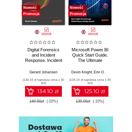
Elements
Nowość
Nowość
Nowość
Promocja
Promocja
Promocj
ebook
ebook
Digital Forensics
Microsoft Power BI
Pract
and Incident
Quick Start Guide.
Intel
Response. Incident
The Ultimate
Data-D
Response tools
Beginner's Guide
Hunti
and techniques for
to Power BI, Data
your c
Gerard Johansen
Devin Knight
,
Erin Ostrowsky
,
Mitchel
effective cyber
Storytelling, AI
effor
(134,10 zł najniższa cena z 30
(125,10 zł najniższa cena z 30
(116,10 zł 
threat response -
Tools, and
dete
dni)
dni)
Fourth Edition
Microsoft Fabric -
def
134.10 zł
125.10 zł
Fourth Edition
ATT&C
tool
149.00zł
(-10%)
139.00zł
(-10%)
129.0
E