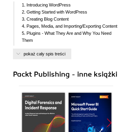
1. Introducing WordPress
2. Getting Started with WordPress
3. Creating Blog Content
4. Pages, Media, and Importing/Exporting Content
5. Plugins - What They Are and Why You Need
Them
6. Securing your WordPress Website
pokaż cały spis treści
7. Choosing and Installing Themes
8. Customizing your Website Appearance/Design
9. Developing your Own Theme
Packt Publishing - inne książki
10. Social Media Integration, Podcasting, and
HTTPS
11. Developing Plugins, Widgets, and an
Introduction to REST API
12. Creating a Non-Blog Website Part One - The
Basics
13. Creating a Non-Blog Website Part Two - E-
Commerce Websites and Custom Content