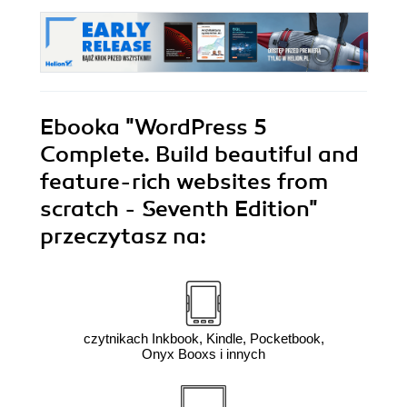
and clear
instructions, it
covers everything
you need for
success. - Fourth
Edition
Ebooka
"WordPress 5
Complete. Build beautiful and
feature-rich websites from
scratch - Seventh Edition"
przeczytasz na:
czytnikach Inkbook, Kindle, Pocketbook,
Onyx Booxs i innych