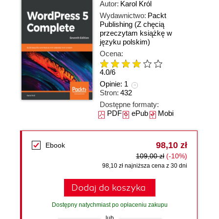
Autor:
Karol Król
Wydawnictwo:
Packt
Publishing
(Z chęcią
przeczytam książkę w
języku polskim)
Ocena:
4.0
/
6
Opinie:
1
Stron:
432
Dostępne formaty:
PDF
ePub
Mobi
98,10 zł
Ebook
109,00 zł
(-10%)
98,10 zł najniższa cena z 30 dni
Dodaj do koszyka
Dostępny natychmiast po opłaceniu zakupu
lub