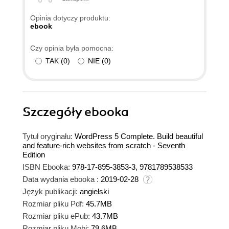
Opinia dotyczy produktu:
ebook
Czy opinia była pomocna:
TAK
(
0
)
NIE
(
0
)
Szczegóły
ebooka
Tytuł oryginału:
WordPress 5 Complete. Build beautiful
and feature-rich websites from scratch - Seventh
Edition
ISBN Ebooka:
978-17-895-3853-3, 9781789538533
Data wydania ebooka :
2019-02-28
Język publikacji:
angielski
Rozmiar pliku Pdf:
45.7MB
Rozmiar pliku ePub:
43.7MB
Rozmiar pliku Mobi:
79.6MB