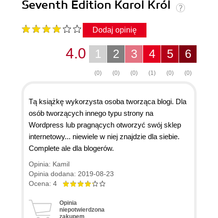
Seventh Edition Karol Król
Dodaj opinię
4.0
1
2
3
4
5
6
(0)
(0)
(0)
(1)
(0)
(0)
Tą książkę wykorzysta osoba tworząca blogi. Dla
osób tworzących innego typu strony na
Wordpress lub pragnących otworzyć swój sklep
internetowy... niewiele w niej znajdzie dla siebie.
Complete ale dla blogerów.
Opinia: Kamil
Opinia dodana: 2019-08-23
Ocena: 4
Opinia
niepotwierdzona
zakupem