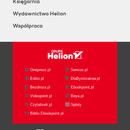
Księgarnia
Wydawnictwo Helion
Współpraca
Onepress.pl
Sensus.pl
Editio.pl
DlaBystrzakow.pl
Bezdroza.pl
Ebookpoint.pl
Videopoint.pl
Beya.pl
Czytalisek.pl
Sploty
Biblio.Ebookpoint.pl