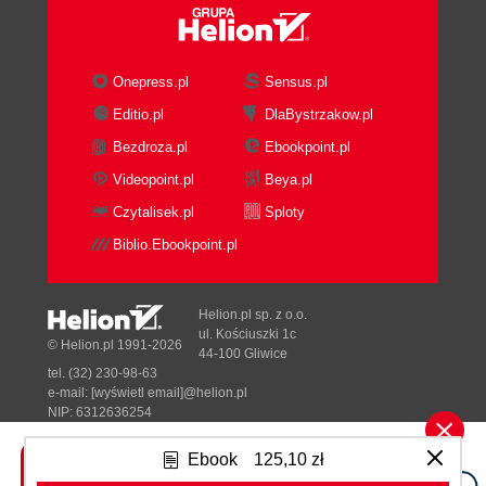
makeover
Design
Content
Onepress.pl
Sensus.pl
Promotion and analysis
Editio.pl
DlaBystrzakow.pl
Generating revenue
Bezdroza.pl
Ebookpoint.pl
Enabling growth
Summary
Videopoint.pl
Beya.pl
3. Designing your Blog
Czytalisek.pl
Sploty
Blog design principles
Biblio.Ebookpoint.pl
Layout
Color
Web color theory
Helion.pl sp. z o.o.
Typography
ul. Kościuszki 1c
© Helion.pl 1991-2026
44-100 Gliwice
Font replacement
tel. (32) 230-98-63
Usability and accessibility
e-mail:
[wyświetl email]@helion.pl
Implementing your blog design
NIP: 6312636254
Regon: 241989027
A brief introduction to CSS
Ebook
125,10 zł
The early days of the web
Designed with ♥ by
Tonik.pl