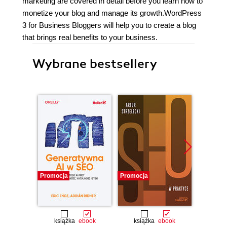
marketing are covered in detail before you learn how to
monetize your blog and manage its growth.WordPress
3 for Business Bloggers will help you to create a blog
that brings real benefits to your business.
Wybrane bestsellery
Promocja
Promocja
Promocj
książka
ebook
książka
ebook
ksią