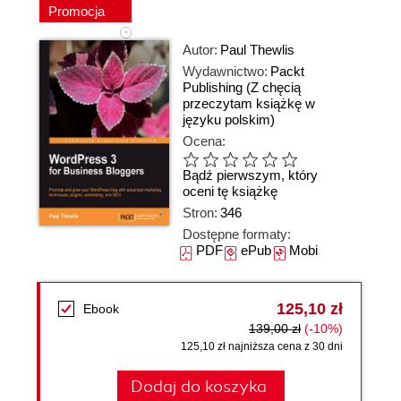
Promocja
Autor:
Paul Thewlis
Wydawnictwo:
Packt
Publishing
(Z chęcią
przeczytam książkę w
języku polskim)
Ocena:
Bądź pierwszym, który
oceni tę książkę
Stron:
346
Dostępne formaty:
PDF
ePub
Mobi
125,10 zł
Ebook
139,00 zł
(-10%)
125,10 zł najniższa cena z 30 dni
Dodaj do koszyka