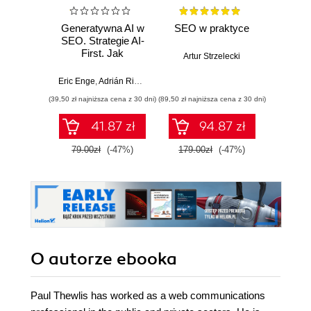
Generatywna AI w
SEO w praktyce
Ma
SEO. Strategie AI-
inte
First. Jak
G
Artur Strzelecki
zwiększyć jakość,
Pozyc
wydajność i zyski
Ads 
Eric Enge
,
Adrián Ridner
Marta Ko
Analy
(39,50 zł najniższa cena z 30 dni)
(89,50 zł najniższa cena z 30 dni)
(44,50 zł naj
biz
co
41.87 zł
94.87 zł
mar
Wy
79.00zł
(-47%)
179.00zł
(-47%)
89.0
zaktu
roz
O autorze
ebooka
Paul Thewlis has worked as a web communications