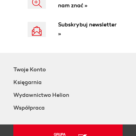
Internet NetMeeting (36)
nam znać »
Prywatne sieci wirtualne (36)
Ulepszenia protokołu sieciowego (36)
Subskrybuj newsletter
Multilink Channel Aggregation (36)
Narzędzia systemowe (36)
»
Windows Update (37)
Narzędzia FAT32 (37)
DriveSpace3 (37)
Kopia zapasowa (37)
Informacje systemowe Microsoft (37)
Twoje Konto
Kreator konserwacji systemu (37)
Księgarnia
Defragmentator dysków (38)
Kontroler plików systemowych (38)
Wydawnictwo Helion
Przewodniki usuwania problemów (38)
Narzędzie konfiguracji systemu (38)
Współpraca
Sterownik automatycznego pomijania
(38)
Kontrola Rejestru (38)
Automatyczne sprawdzanie dysku przy