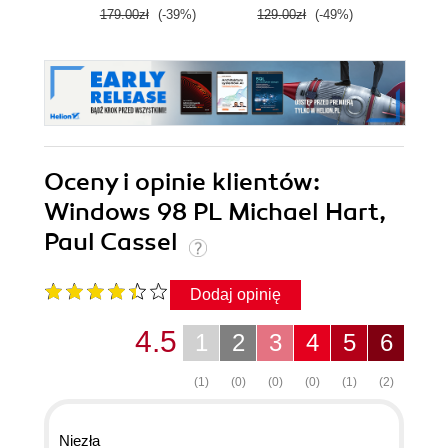
Wydanie VII
179.00zł
(-39%)
129.00zł
(-49%)
Oceny i opinie klientów:
Windows 98 PL Michael Hart,
Paul Cassel
Dodaj opinię
4.5
1
2
3
4
5
6
(1)
(0)
(0)
(0)
(1)
(2)
Niezła