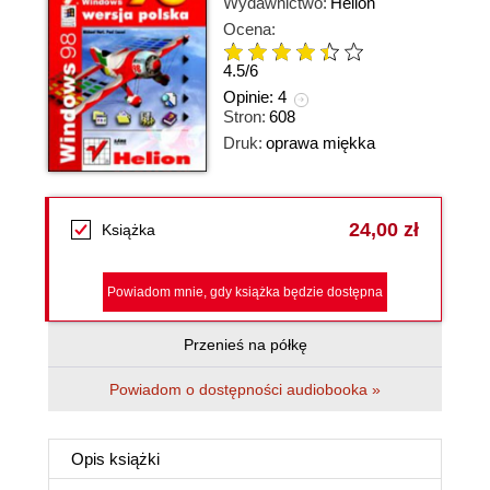
Wydawnictwo:
Helion
Ocena:
4.5
/
6
Opinie:
4
Stron:
608
Druk:
oprawa miękka
24,00 zł
Książka
Powiadom mnie, gdy książka będzie dostępna
Przenieś na półkę
Powiadom o dostępności audiobooka »
Opis
książki