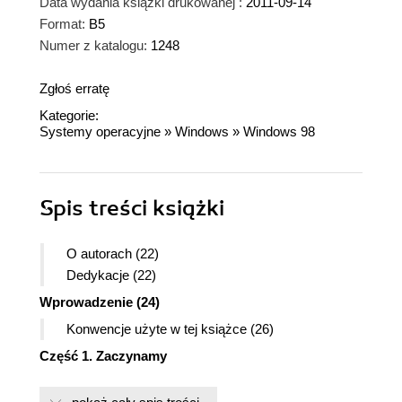
Data wydania książki drukowanej :
2011-09-14
Format:
B5
Numer z katalogu:
1248
Zgłoś erratę
Kategorie:
Systemy operacyjne
»
Windows
»
Windows 98
Spis treści
książki
O autorach (22)
Dedykacje (22)
Wprowadzenie (24)
Konwencje użyte w tej książce (26)
Część 1. Zaczynamy
Rozdział 1. Powitanie (29)