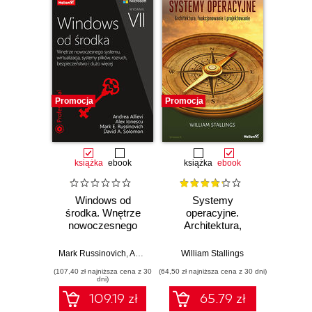
Promocja
Promocja
książka
ebook
książka
ebook
Windows od
Systemy
środka. Wnętrze
operacyjne.
nowoczesnego
Architektura,
systemu,
funkcjonowanie i
wirtualizacja,
projektowanie.
Mark Russinovich
,
Andrea Allievi
William Stallings
,
Alex Ionescu
,
David Solomon
systemy plików,
Wydanie IX
(107,40 zł najniższa cena z 30
(64,50 zł najniższa cena z 30 dni)
rozruch,
dni)
bezpieczeństwo i
109.19 zł
65.79 zł
dużo więcej.