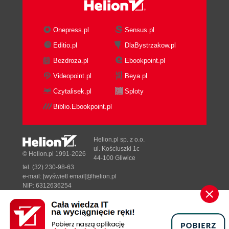
starcie systemu (38)
Harmonogram zadań (39)
Onepress.pl
Sensus.pl
Dr Watson (39)
*Obsługa pakietu Zero Administration Kit
Editio.pl
DlaBystrzakow.pl
(39)
Bezdroza.pl
Ebookpoint.pl
Profile użytkownika (39)
Videopoint.pl
Beya.pl
*Windows Scripting Host (39)
Czytalisek.pl
Sploty
Model DCOM (39)
Obsługa sprzętu (39)
Biblio.Ebookpoint.pl
FAT32 (40)
Konwerter dysku (FAT32) (40)
Helion.pl sp. z o.o.
Zarządzanie energią (40)
ul. Kościuszki 1c
© Helion.pl 1991-2026
Obsługa urządzeń FireWire (IEEE1394)
44-100 Gliwice
(40)
tel. (32) 230-98-63
e-mail:
[wyświetl email]@helion.pl
Obsługa urządzeń USB (40)
NIP: 6312636254
Sterowanie IRQ (40)
Regon: 241989027
Obsługa kart PC Card i CardBus (41)
Designed with ♥ by
Tonik.pl
Obsługa złącza AGP (41)
Poprawiona obsługa łączy IR (41)