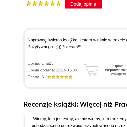
Dodaj opinię
Naprawdę świetna książka, jestem właśnie w trakcie c
Pozytywnego...;)))Polecam!!!!
Opinia: Ona23
Opinia
Opinia dodana: 2013-01-30
niepotwierdz
zakupem
Ocena: 6
Recenzje
książki
: Więcej niż Pr
"Wiemy, kim jesteśmy, ale nie wiemy, kim możemy b
pobudzającego do rozwoju, przygotowanego przez B