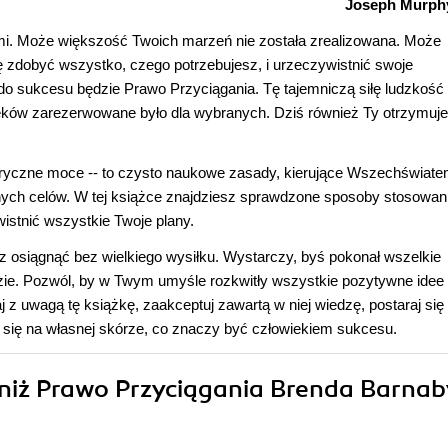
Joseph Murph
mi. Może większość Twoich marzeń nie została zrealizowana. Może
ę zdobyć wszystko, czego potrzebujesz, i urzeczywistnić swoje
o sukcesu będzie Prawo Przyciągania. Tę tajemniczą siłę ludzkość
 wieków zarezerwowane było dla wybranych. Dziś również Ty otrzymuj
eryczne moce -- to czysto naukowe zasady, kierujące Wszechświate
ch celów. W tej książce znajdziesz sprawdzone sposoby stosowan
wistnić wszystkie Twoje plany.
 osiągnąć bez wielkiego wysiłku. Wystarczy, byś pokonał wszelkie
zie. Pozwól, by w Twym umyśle rozkwitły wszystkie pozytywne idee 
 z uwagą tę książkę, zaakceptuj zawartą w niej wiedzę, postaraj się
się na własnej skórze, co znaczy być człowiekiem sukcesu.
j niż Prawo Przyciągania Brenda Barna