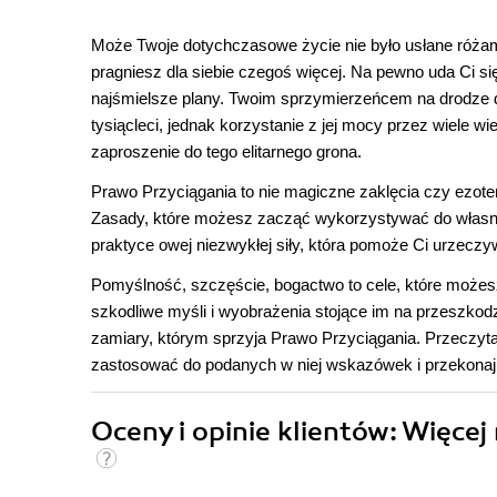
Może Twoje dotychczasowe życie nie było usłane róża
pragniesz dla siebie czegoś więcej. Na pewno uda Ci si
najśmielsze plany. Twoim sprzymierzeńcem na drodze d
tysiącleci, jednak korzystanie z jej mocy przez wiele
zaproszenie do tego elitarnego grona.
Prawo Przyciągania to nie magiczne zaklęcia czy ezot
Zasady, które możesz zacząć wykorzystywać do własny
praktyce owej niezwykłej siły, która pomoże Ci urzeczy
Pomyślność, szczęście, bogactwo to cele, które możesz
szkodliwe myśli i wyobrażenia stojące im na przeszkod
zamiary, którym sprzyja Prawo Przyciągania. Przeczytaj
zastosować do podanych w niej wskazówek i przekonaj 
Oceny i opinie klientów: Więce