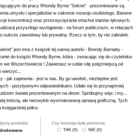
wiązującym do pracy Rhondy Byrne "Sekret" - prezentowane są
nia umysłu i specjalistów w zakresie rozwoju osobistego. Barwne
je koncentracji oraz przezwyciężania strachui stanów lękowych.
izacji przyszłego wystąpienia - na forum publicznym, w relacjach
to sukces zawodowy lub prywatny. Rzecz w tym, by nie zabrakło
ret" jest inna z książek tej samej autorki - Brendy Barnaby -
anie do książki Rhondy Byrne, która - zwracając się do czytelnika-
 we Wszechświecie ! Zawierasz w sobie siłę potężniejszą od
 wierzyć...
- jak zapewnia - jest w nas. By go uwolnić, niezbędne jest
ych - pozytywnymi odpowiednikami. Udało się to przynajmniej
udziom świata prezentowanym na deser. Spróbujmy więc i my...
gatą treścią, ale niezwykle wysmakowaną oprawą graficzną. Tych
 księgarskiej półce.
tyczy produktu:
Czy recenzja była pomocna:
TAK
(
0
)
NIE
(
0
)
 drukowana