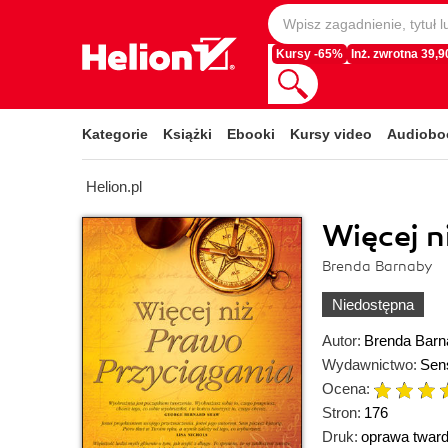
Kursy -65%
Inż. zwrotna 39,90
Kategorie
Książki
Ebooki
Kursy video
Audiobo
Helion.pl
Więcej n
Brenda Barnaby
Niedostępna
Autor:
Brenda Barn
Wydawnictwo:
Sen
Ocena:
Stron:
176
Druk:
oprawa twar