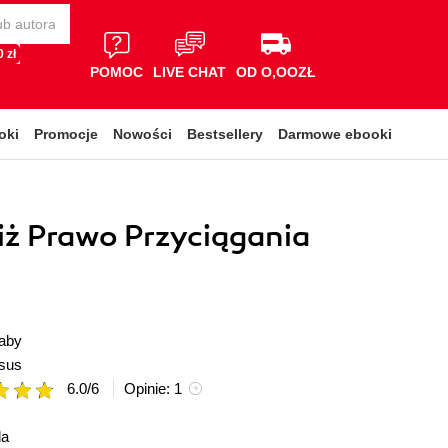
 zł
POMOC
LIVE CHAT
OD O,OOZŁ
oki
Promocje
Nowości
Bestsellery
Darmowe ebooki
iż Prawo Przyciągania
aby
sus
6.0
/
6
Opinie:
1
da