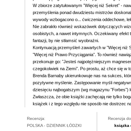
W zbiorze zatytułowanym "Więcej niż Sekret" - na
przemyślenia ponad dwudziestu mistrzów doskonale
wywody wzbogacono o... ćwiczenia oddechowe, lekc
Nie zabrakło również wskazówek dotyczących wizual
osobistych, a nawet intymnych. Oczekiwany efekt 
fantazji, by nie stłamsić wyobraźni.
Kontynuacją przemyśleń zawartych w "Więcej niż Sek
"Więcej niż Prawo Przyciągania". To również nawiąz
przekonuje go: "Jesteś najpotężniejszym magnesem
czegokolwiek na Ziemi". Po prostu, aż chce się w to
Brenda Barnaby ukierunkowuje nas na sukces, który 
pozytywne myślenie. Zastępowanie myśli negatywn
dziesięciu najbogatszym (wg magazynu "Forbes") l
Zwłaszcza, że obie książki zachęcają nie tylko bo
książek i z tego względu nie sposób nie dostrzec na
Recenzja:
Recenzja do
POLSKA - DZIENNIK ŁÓDZKI
ksiązka