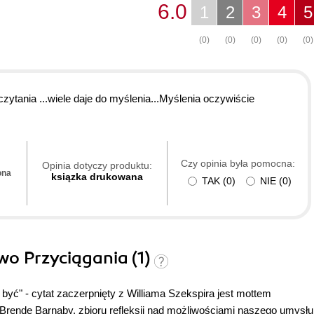
6.0
1
2
3
4
5
(0)
(0)
(0)
(0)
(0)
zytania ...wiele daje do myślenia...Myślenia oczywiście
Czy opinia była pomocna:
Opinia dotyczy produktu:
ona
ksiązka drukowana
TAK
(
0
)
NIE
(
0
)
awo Przyciągania (1)
yć" - cytat zaczerpnięty z Williama Szekspira jest mottem
rendę Barnaby, zbioru refleksji nad możliwościami naszego umysłu