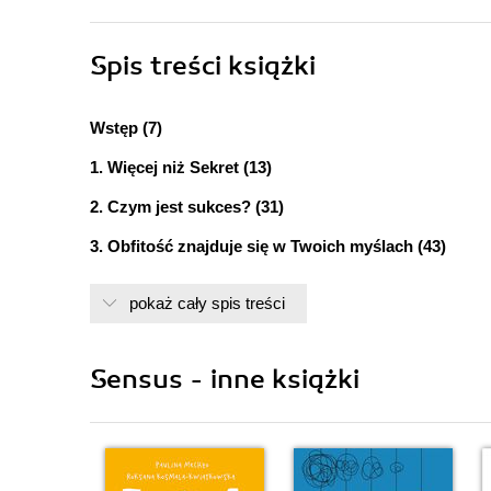
Spis treści
książki
Wstęp (7)
1. Więcej niż Sekret (13)
2. Czym jest sukces? (31)
3. Obfitość znajduje się w Twoich myślach (43)
4. Najistotniejsze jest pozytywne myślenie (55)
pokaż cały spis treści
5. Nowe tajemnice Prawa Przyciągania (69)
6. Prawo Przyciągania a nauka i religia (83)
Sensus - inne książki
7. Przygotowania do triumfu (91)
8. Naucz się wykorzystywać możliwości swojego um
9. Poproś Wszechświat o dostatek (137)