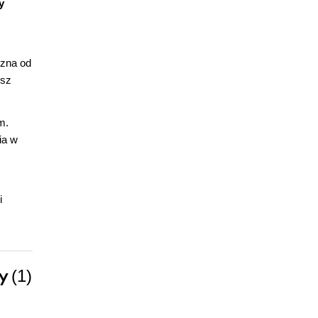
y
 zna od
esz
m.
ia w
i
by
(1)