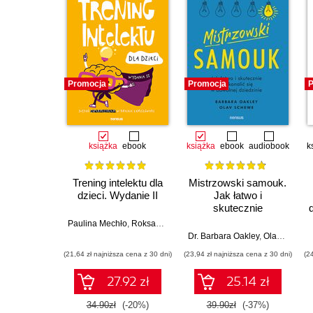
10. Najbogatsi ludzie świata (157)
Źródła (173)
Promocja
Promocja
P
książka
ebook
książka
ebook
audiobook
k
Trening intelektu dla
Mistrzowski samouk.
dzieci. Wydanie II
Jak łatwo i
skutecznie
doskonalić się w
Paulina Mechło
,
Roksana Kosmala-Kwiatkowska
dowolnej dziedzinie
Dr. Barbara Oakley
,
Olav Schewe
(21,64 zł najniższa cena z 30 dni)
(23,94 zł najniższa cena z 30 dni)
(2
27.92 zł
25.14 zł
34.90zł
(-20%)
39.90zł
(-37%)