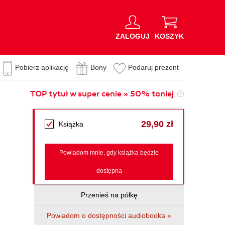
ZALOGUJ
KOSZYK
Pobierz aplikację
Bony
Podaruj prezent
TOP tytuł w super cenie » 50% taniej
29,90 zł
Książka
Powiadom mnie, gdy książka będzie
dostępna
Przenieś na półkę
Powiadom o dostępności audiobooka »