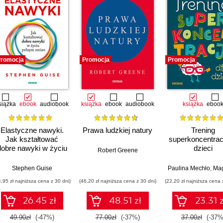
romocja
Promocja
Promocja
siążka
ebook
audiobook
książka
ebook
audiobook
książka
eboo
Elastyczne nawyki.
Prawa ludzkiej natury
Trening
Jak kształtować
superkoncentracj
dobre nawyki w życiu
dzieci
Robert Greene
pełnym zmian
Stephen Guise
Paulina Mechło
,
Magdalena 
4,95 zł najniższa cena z 30 dni)
(46,20 zł najniższa cena z 30 dni)
(22,20 zł najniższa cena 
26.45 zł
48.51 zł
23.31 z
49.90zł
(-47%)
77.00zł
(-37%)
37.00zł
(-37%