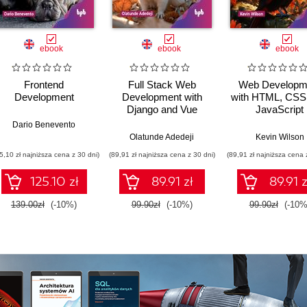
ebook
ebook
ebook
Frontend
Full Stack Web
Web Developm
Development
Development with
with HTML, CSS
Django and Vue
JavaScript
Dario Benevento
,
Daniel Ostrovsky
Olatunde Adedeji
Kevin Wilson
5,10 zł najniższa cena z 30 dni)
(89,91 zł najniższa cena z 30 dni)
(89,91 zł najniższa cena 
125.10 zł
89.91 zł
89.91 z
139.00zł
(-10%)
99.90zł
(-10%)
99.90zł
(-10%