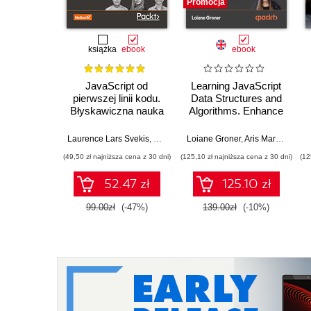
Promocja
książka
ebook
ebook
JavaScript od
Learning JavaScript
pierwszej linii kodu.
Data Structures and
Błyskawiczna nauka
Algorithms. Enhance
pisania gier, stron
your problem-solving
WWW i aplikacji
skills in JavaScript
Laurence Lars Svekis
,
Maaike van Putten
Loiane Groner
,
Rob Percival
,
Aris Markogiannakis
internetowych
and TypeScript -
(49,50 zł najniższa cena z 30 dni)
(125,10 zł najniższa cena z 30 dni)
(12
Fourth Edition
52.47 zł
125.10 zł
99.00zł
(-47%)
139.00zł
(-10%)