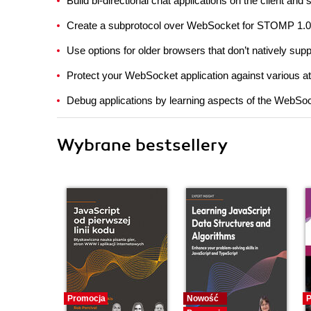
Build bi-directional chat applications on the client a
Create a subprotocol over WebSocket for STOMP 1.0,
Use options for older browsers that don’t natively su
Protect your WebSocket application against various at
Debug applications by learning aspects of the WebSoc
Wybrane bestsellery
Promocja
Nowość
P