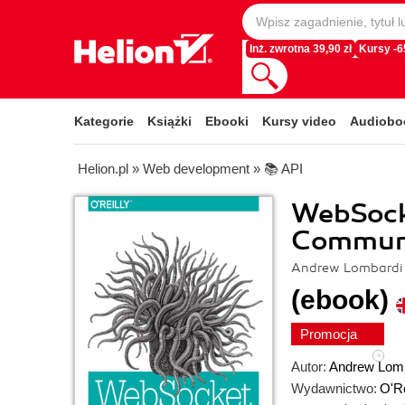
Inż. zwrotna 39,90 zł
Kursy -
Kategorie
Książki
Ebooki
Kursy video
Audiobo
Helion.pl
»
Web development
»
📚 API
WebSocke
Communi
Andrew Lombardi
(ebook)
Promocja
Autor:
Andrew Lom
Wydawnictwo:
O'Re