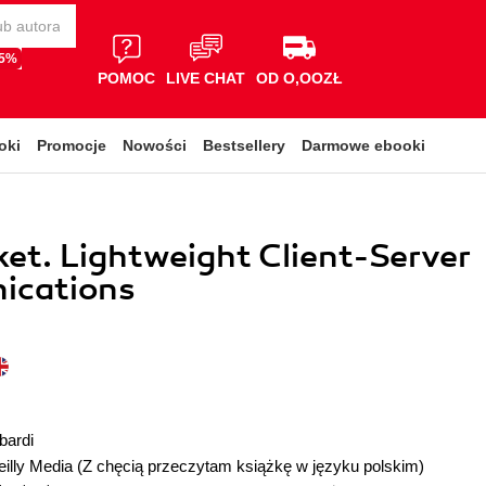
65%
POMOC
LIVE CHAT
OD O,OOZŁ
oki
Promocje
Nowości
Bestsellery
Darmowe ebooki
t. Lightweight Client-Server
cations
bardi
illy Media
(Z chęcią przeczytam książkę w języku polskim)