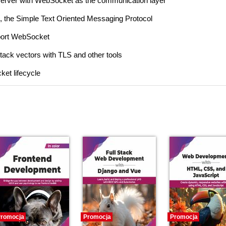
nd server with WebSocket as the communication layer
 the Simple Text Oriented Messaging Protocol
pport WebSocket
tack vectors with TLS and other tools
ket lifecycle
romocja
Promocja
Promocja