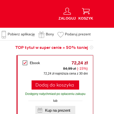
ZALOGUJ
KOSZYK
Pobierz aplikację
Bony
Podaruj prezent
TOP tytuł w super cenie » 50% taniej
72,24 zł
Ebook
84,99 zł
(-15%)
72,24 zł najniższa cena z 30 dni
Dodaj do koszyka
Dostępny natychmiast po opłaceniu zakupu
lub
Kup na prezent