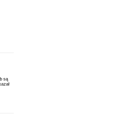
ub są
kazał