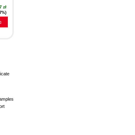
7 zł
17%)
a
icate
xamples
ort