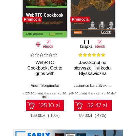
Promocja
Promocja
Nowość
Promocj
ebook
książka
ebook
WebRTC
JavaScript od
L
Cookbook. Get to
pierwszej linii kodu.
JavaS
grips with
Błyskawiczna
Stru
advanced real-time
nauka pisania gier,
Alg
communication
stron WWW i
Enha
Andrii Sergiienko
Laurence Lars Svekis
,
Maaike van Pu
Loiane G
applications and
aplikacji
probl
(125,10 zł najniższa cena z 30
(49,50 zł najniższa cena z 30 dni)
(125,10 zł 
services on
internetowych
skills 
dni)
WebRTC with
and T
125.10 zł
52.47 zł
practical, hands-on
Four
recipes
139.00zł
(-10%)
99.00zł
(-47%)
139.0