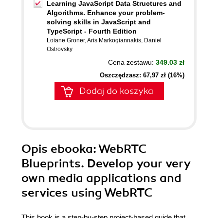
Learning JavaScript Data Structures and
Algorithms. Enhance your problem-
solving skills in JavaScript and
TypeScript - Fourth Edition
Loiane Groner
,
Aris Markogiannakis
,
Daniel
Ostrovsky
Cena zestawu:
349.03 zł
Oszczędzasz: 67,97 zł (16%)
Dodaj do koszyka
Opis
ebooka
: WebRTC
Blueprints. Develop your very
own media applications and
services using WebRTC
This book is a step-by-step project-based guide that