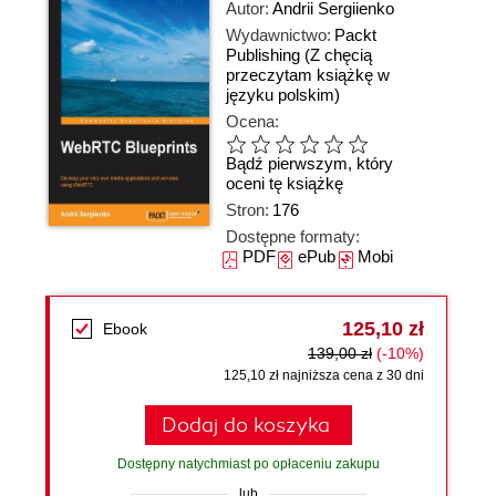
Autor:
Andrii Sergiienko
Wydawnictwo:
Packt
Publishing
(Z chęcią
przeczytam książkę w
języku polskim)
Ocena:
Bądź pierwszym, który
oceni tę książkę
Stron:
176
Dostępne formaty:
PDF
ePub
Mobi
125,10 zł
Ebook
139,00 zł
(-10%)
125,10 zł najniższa cena z 30 dni
Dodaj do koszyka
Dostępny natychmiast po opłaceniu zakupu
lub