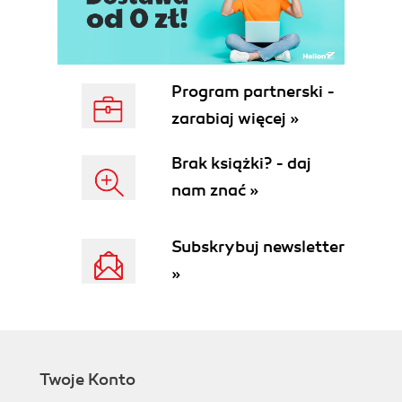
ICE and ICE candidates
NAT traversal
WebSocket
Preparing the environment
Program partnerski -
Installing Erlang
zarabiaj więcej »
Installing Rebar
Configuring a web server
Brak książki? - daj
A simple p2p video conference the
nam znać »
browser application
Developing a WebRTC API adapter
Developing a WebRTC API wrapper
Subskrybuj newsletter
Developing an index page
»
Local and remote video objects
A simple p2p video conference the server
application
The application description file
The application module
Twoje Konto
The server supervisor