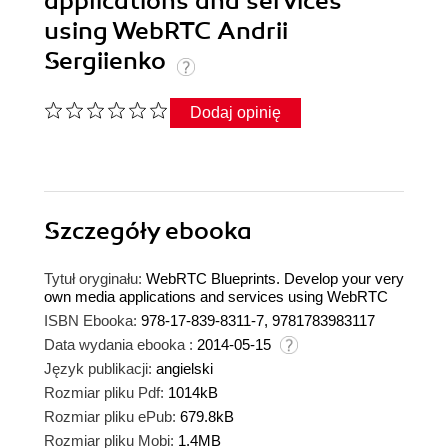
applications and services
using WebRTC Andrii
Sergiienko
Dodaj opinię
Szczegóły
ebooka
Tytuł oryginału:
WebRTC Blueprints. Develop your very
own media applications and services using WebRTC
ISBN Ebooka:
978-17-839-8311-7, 9781783983117
Data wydania ebooka :
2014-05-15
Język publikacji:
angielski
Rozmiar pliku Pdf:
1014kB
Rozmiar pliku ePub:
679.8kB
Rozmiar pliku Mobi:
1.4MB