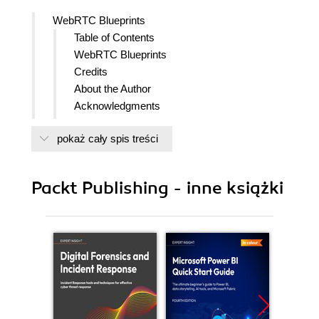
WebRTC Blueprints
Table of Contents
WebRTC Blueprints
Credits
About the Author
Acknowledgments
About the Reviewers
pokaż cały spis treści
www.PacktPub.com
Support files, eBooks, discount offers,
and more
Packt Publishing - inne książki
Why subscribe?
Free access for Packt account
holders
Preface
What is WebRTC?
Supported platforms and devices
Codecs that are supported in
WebRTC