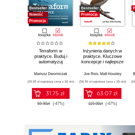
Bestseller
Bestseller
P
Nowość
Promocja
Promocja
książka
ebook
książka
ebook
Terraform w
Inżynieria danych w
praktyce. Buduj i
praktyce. Kluczowe
automatyzuj
koncepcje i najlepsze
infrastrukturę
technologie
chmurową oraz
Mariusz Dworniczak
Joe Reis
,
Matt Housley
B
zarządzaj nią z
(29,95 zł najniższa cena z 30 dni)
(59,50 zł najniższa cena z 30 dni)
(3
wykorzystaniem
Dockera
31.75 zł
63.07 zł
59.90zł
(-47%)
119.00zł
(-47%)