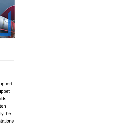
upport
uppet
olds
ten
ly, he
tations