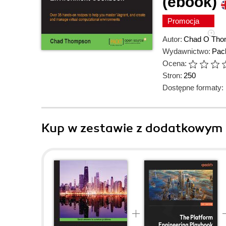
(ebook)
Promocja
Autor:
Chad O Tho
Wydawnictwo:
Pack
Ocena:
Stron:
250
Dostępne formaty:
Kup w zestawie z dodatkowym