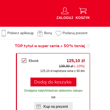
ZALOGUJ
KOSZYK
Pobierz aplikację
Bony
Podaruj prezent
TOP tytuł w super cenie » 50% taniej
125,10 zł
Ebook
139,00 zł
(-10%)
125,10 zł najniższa cena z 30 dni
Dodaj do koszyka
Dostępny natychmiast po opłaceniu zakupu
lub
Kup na prezent