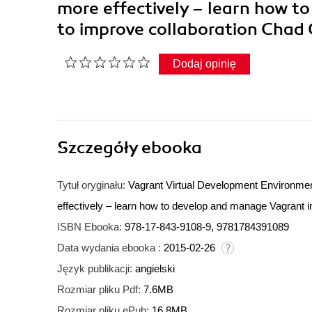
more effectively – learn how t
to improve collaboration Cha
Dodaj opinię
Szczegóły
ebooka
Tytuł oryginału:
Vagrant Virtual Development Environment 
effectively – learn how to develop and manage Vagrant in
ISBN Ebooka:
978-17-843-9108-9, 9781784391089
Data wydania ebooka :
2015-02-26
Język publikacji:
angielski
Rozmiar pliku Pdf:
7.6MB
Rozmiar pliku ePub:
16.8MB