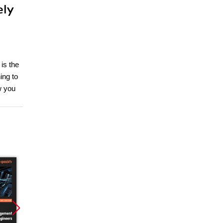
ely
is the
ing to
w you