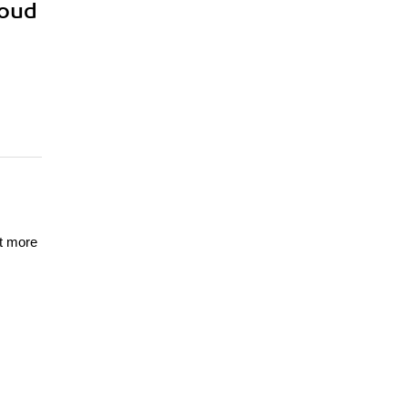
loud
nt more