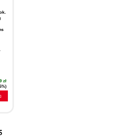
ok.
g
ms
.
9 zł
16%)
a
5