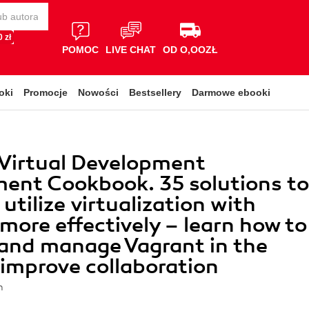
 zł
POMOC
LIVE CHAT
OD O,OOZŁ
oki
Promocje
Nowości
Bestsellery
Darmowe ebooki
Virtual Development
ent Cookbook. 35 solutions to
utilize virtualization with
more effectively – learn how to
and manage Vagrant in the
 improve collaboration
n