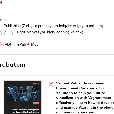
mpson
t Publishing
(Z chęcią przeczytam książkę w języku polskim)
Bądź pierwszym, który oceni tę książkę
PDF
ePub
Mobi
 rabatem
Vagrant Virtual Development
Environment Cookbook. 35
solutions to help you utilize
virtualization with Vagrant more
effectively – learn how to develo
and manage Vagrant in the cloud
improve collaboration