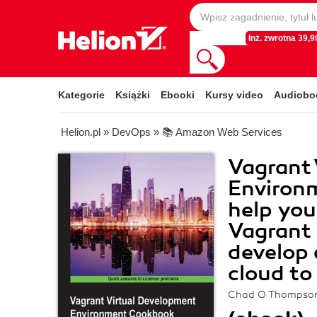
Inż. zwrotna 39,90
Kategorie
Książki
Ebooki
Kursy video
Audiobo
Helion.pl
»
DevOps
»
📚 Amazon Web Services
Vagrant 
Environm
help you 
Vagrant 
develop 
cloud to
Chad O Thompso