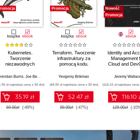
romocja
Promocja
Nowość
Promocja
książka
ebook
książka
ebook
ebook
Kubernetes.
Terraform. Tworzenie
Identity and Ac
Tworzenie
infrastruktury za
Management f
niezawodnych
pomocą kodu.
Cloud and Dev
systemów
Wydanie III
Engineers. Des
rozproszonych.
and automate se
rendan Burns
,
Joe Beda
,
Kelsey Hightower
Yevgeniy Brikman
,
Lachlan Evenson
Jeremy Wallac
Wydanie III
identity acce
4,50 zł najniższa cena z 30 dni)
(49,50 zł najniższa cena z 30 dni)
(116,10 zł najniższa cena 
strategies acr
Azure, AWS, 
35.19 zł
52.47 zł
116.10 
GCP
69.00zł
(-49%)
99.00zł
(-47%)
129.00zł
(-10