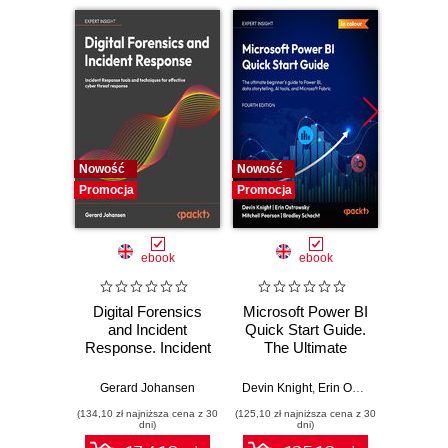
Nowość
Nowość
Nowość
Promocja
Promocja
Promocj
ebook
ebook
Digital Forensics
Microsoft Power BI
Pract
and Incident
Quick Start Guide.
Intel
Response. Incident
The Ultimate
Data-D
Response tools
Beginner's Guide
Hunti
and techniques for
to Power BI, Data
your c
Gerard Johansen
Devin Knight
,
Erin Ostrowsky
,
Mitchel
effective cyber
Storytelling, AI
effor
(134,10 zł najniższa cena z 30
(125,10 zł najniższa cena z 30
(116,10 zł 
threat response -
Tools, and
dete
dni)
dni)
Fourth Edition
Microsoft Fabric -
def