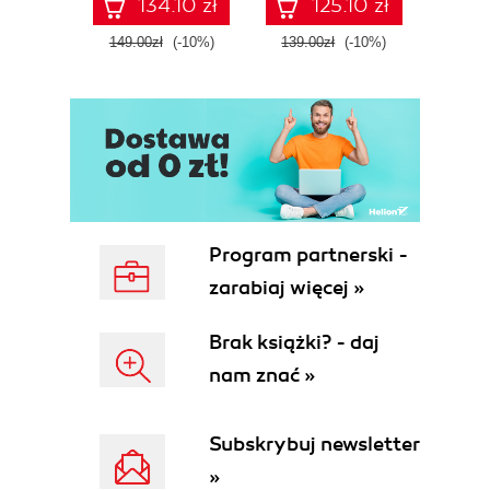
134.10 zł
125.10 zł
Fourth Edition
ATT&C
tool
149.00zł
(-10%)
139.00zł
(-10%)
129.0
E
Program partnerski -
zarabiaj więcej »
Brak książki? - daj
nam znać »
Subskrybuj newsletter
»