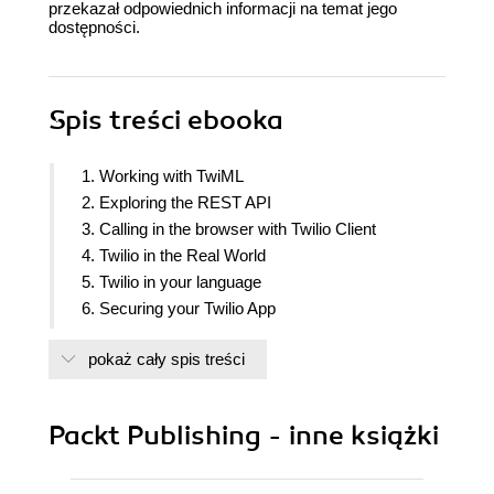
przekazał odpowiednich informacji na temat jego
dostępności.
Spis treści
ebooka
1. Working with TwiML
2. Exploring the REST API
3. Calling in the browser with Twilio Client
4. Twilio in the Real World
5. Twilio in your language
6. Securing your Twilio App
7. Testing, Debugging and Deploying Twilio Apps
pokaż cały spis treści
8. Online Resources
Packt Publishing - inne książki