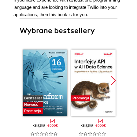
language and are looking to integrate Twilio into your
applications, then this book is for you.
Wybrane bestsellery
Bestseller
Promocja
Promocj
Nowość
Promocja
książka
ebook
książka
ebook
ksią