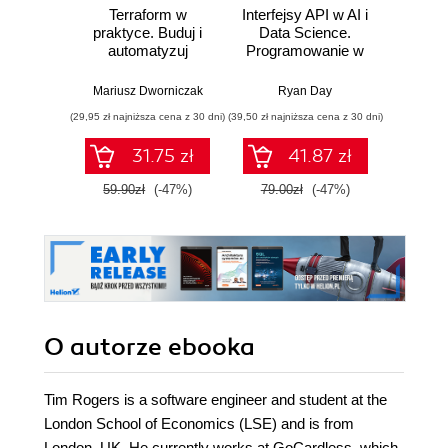
Terraform w
Interfejsy API w AI i
Bezpi
praktyce. Buduj i
Data Science.
API w
automatyzuj
Programowanie w
St
infrastrukturę
Pythonie z
ofe
chmurową oraz
użyciem FastAPI
defens
Mariusz Dworniczak
Ryan Day
Confiden
zarządzaj nią z
pene
(29,95 zł najniższa cena z 30 dni)
(39,50 zł najniższa cena z 30 dni)
(49,50 zł naj
wykorzystaniem
bez
Dockera
impl
31.75 zł
41.87 zł
inter
59.90zł
(-47%)
79.00zł
(-47%)
99.0
O autorze
ebooka
Tim Rogers is a software engineer and student at the
London School of Economics (LSE) and is from
London, UK. He currently works at GoCardless, which