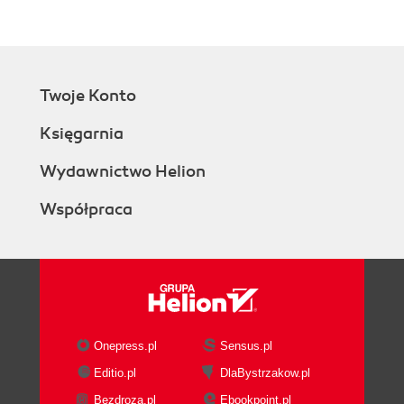
Twoje Konto
Księgarnia
Wydawnictwo Helion
Współpraca
Onepress.pl
Sensus.pl
Editio.pl
DlaBystrzakow.pl
Bezdroza.pl
Ebookpoint.pl