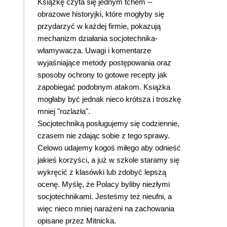
Książkę czyta się jednym tchem --
obrazowe historyjki, które mogłyby się
przydarzyć w każdej firmie, pokazują
mechanizm działania socjotechnika-
włamywacza. Uwagi i komentarze
wyjaśniające metody postępowania oraz
sposoby ochrony to gotowe recepty jak
zapobiegać podobnym atakom. Książka
mogłaby być jednak nieco krótsza i troszkę
mniej "rozlazła".
Socjotechniką posługujemy się codziennie,
czasem nie zdając sobie z tego sprawy.
Celowo udajemy kogoś miłego aby odnieść
jakieś korzyści, a już w szkole staramy się
wykręcić z klasówki lub zdobyć lepszą
ocenę. Myślę, że Polacy byliby niezłymi
socjotechnikami. Jesteśmy też nieufni, a
więc nieco mniej narażeni na zachowania
opisane przez Mitnicka.