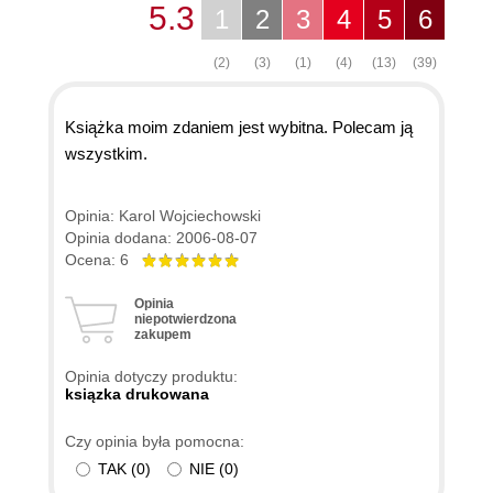
5.3
1
2
3
4
5
6
(2)
(3)
(1)
(4)
(13)
(39)
Książka moim zdaniem jest wybitna. Polecam ją
wszystkim.
Opinia: Karol Wojciechowski
Opinia dodana: 2006-08-07
Ocena: 6
Opinia
niepotwierdzona
zakupem
Opinia dotyczy produktu:
ksiązka drukowana
Czy opinia była pomocna:
TAK
(
0
)
NIE
(
0
)