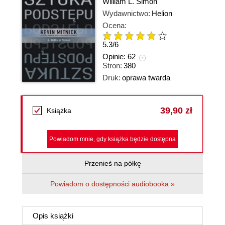
William L. Simon
Wydawnictwo:
Helion
Ocena:
5.3
/
6
Opinie:
62
Stron:
380
Druk:
oprawa twarda
39,90 zł
Książka
Powiadom mnie, gdy książka będzie dostępna
Przenieś na półkę
Powiadom o dostępności audiobooka »
Opis
książki