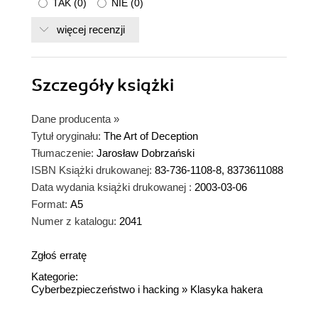
TAK
(
0
)
NIE
(
0
)
więcej recenzji
Szczegóły
książki
Dane producenta
»
Tytuł oryginału:
The Art of Deception
Tłumaczenie:
Jarosław Dobrzański
ISBN Książki drukowanej:
83-736-1108-8, 8373611088
Data wydania książki drukowanej :
2003-03-06
Format:
A5
Numer z katalogu:
2041
Zgłoś erratę
Kategorie:
Cyberbezpieczeństwo i hacking
»
Klasyka hakera