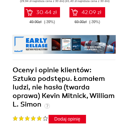
(29,94 zł najniższa cena z 30 dni)
(41,40 zł najniższa cena z 30 dni)
(49,50 zł naj
30.44 zł
42.09 zł
49.90zł
(-39%)
69.00zł
(-39%)
99.0
Oceny i opinie klientów:
Sztuka podstępu. Łamałem
ludzi, nie hasła (twarda
oprawa) Kevin Mitnick, William
L. Simon
Dodaj opinię