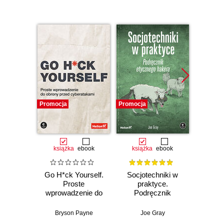
Promocja
Promocja
Promocj
książka
ebook
książka
ebook
ksią
Go H*ck Yourself.
Socjotechniki w
Bug
Proste
praktyce.
Bo
wprowadzenie do
Podręcznik
Prze
obrony przed
etycznego hakera
tr
cyberatakami
zgłas
Bryson Payne
Joe Gray
V
zabezp