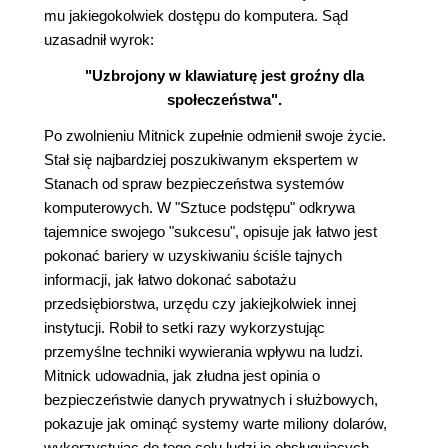
mu jakiegokolwiek dostępu do komputera. Sąd
uzasadnił wyrok:
"Uzbrojony w klawiaturę jest groźny dla
społeczeństwa".
Po zwolnieniu Mitnick zupełnie odmienił swoje życie.
Stał się najbardziej poszukiwanym ekspertem w
Stanach od spraw bezpieczeństwa systemów
komputerowych. W "Sztuce podstępu" odkrywa
tajemnice swojego "sukcesu", opisuje jak łatwo jest
pokonać bariery w uzyskiwaniu ściśle tajnych
informacji, jak łatwo dokonać sabotażu
przedsiębiorstwa, urzędu czy jakiejkolwiek innej
instytucji. Robił to setki razy wykorzystując
przemyślne techniki wywierania wpływu na ludzi.
Mitnick udowadnia, jak złudna jest opinia o
bezpieczeństwie danych prywatnych i służbowych,
pokazuje jak ominąć systemy warte miliony dolarów,
wykorzystując do tego celu ludzi je obsługujących.