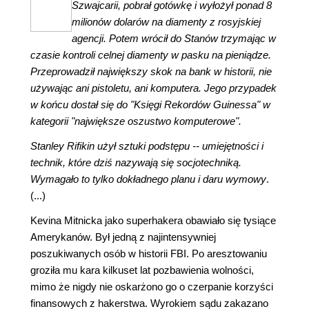
Szwajcarii, pobrał gotówkę i wyłożył ponad 8
milionów dolarów na diamenty z rosyjskiej
agencji. Potem wrócił do Stanów trzymając w
czasie kontroli celnej diamenty w pasku na pieniądze.
Przeprowadził największy skok na bank w historii, nie
używając ani pistoletu, ani komputera. Jego przypadek
w końcu dostał się do "
Księgi Rekordów Guinessa"
w
kategorii "największe oszustwo komputerowe".
Stanley Rifikin użył sztuki podstępu -- umiejętności i
technik, które dziś nazywają się socjotechniką.
Wymagało to tylko dokładnego planu i daru wymowy
.
(...)
Kevina Mitnicka jako superhakera obawiało się tysiące
Amerykanów. Był jedną z najintensywniej
poszukiwanych osób w historii FBI. Po aresztowaniu
groziła mu kara kilkuset lat pozbawienia wolności,
mimo że nigdy nie oskarżono go o czerpanie korzyści
finansowych z hakerstwa. Wyrokiem sądu zakazano