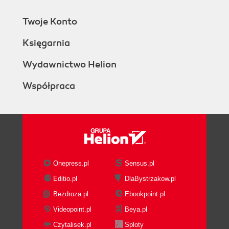
Twoje Konto
Księgarnia
Wydawnictwo Helion
Współpraca
Onepress.pl
Sensus.pl
Editio.pl
DlaBystrzakow.pl
Bezdroza.pl
Ebookpoint.pl
Videopoint.pl
Beya.pl
Czytalisek.pl
Sploty