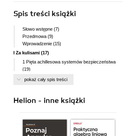
Spis treści
książki
Słowo wstępne (7)
Przedmowa (9)
Wprowadzenie (15)
I Za kulisami (17)
1 Pięta achillesowa systemów bezpieczeństwa
(19)
II Sztuka ataku (31)
pokaż cały spis treści
2 Kiedy nieszkodliwa informacja szkodzi? (33)
3 Bezpośredni atak - wystarczy poprosić (49)
Helion - inne książki
4 Budowanie zaufania (59)
5 Może pomóc? (73)
6 Potrzebuję pomocy (95)
7 Fałszywe witryny i niebezpieczne załączniki
(111)