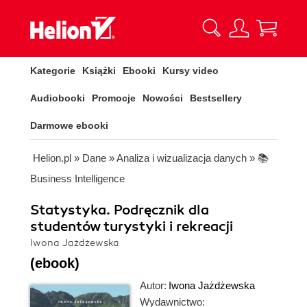
Kategorie
Książki
Ebooki
Kursy video
Audiobooki
Promocje
Nowości
Bestsellery
Darmowe ebooki
Helion.pl
»
Dane
»
Analiza i wizualizacja danych
»
📚
Business Intelligence
Statystyka. Podręcznik dla
studentów turystyki i rekreacji
Iwona Jażdżewska
(ebook)
Autor:
Iwona Jażdżewska
Wydawnictwo: