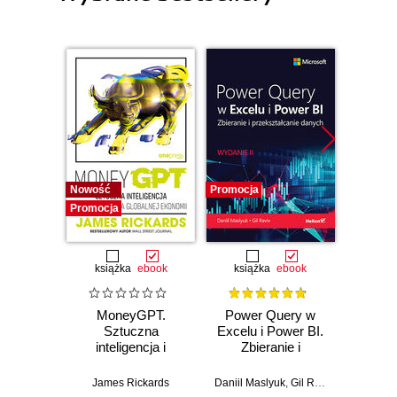
Nowość
Promocja
Bestselle
Promocja
Promocj
książka
ebook
książka
ebook
ksią
MoneyGPT.
Power Query w
U
Sztuczna
Excelu i Power BI.
mas
inteligencja i
Zbieranie i
użyci
zagrożenie dla
przekształcanie
Lear
globalnej ekonomii
danych. Wydanie II
Ten
James Rickards
Daniil Maslyuk
,
Gil Raviv
Auré
Wyd