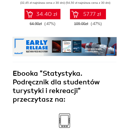
(32,45 zł najniższa cena z 30 dni)
(54,50 zł najniższa cena z 30 dni)
(89,50 zł naj
34.40 zł
57.77 zł
64.90zł
(-47%)
109.00zł
(-47%)
179.0
Ebooka
"Statystyka.
Podręcznik dla studentów
turystyki i rekreacji"
przeczytasz na: