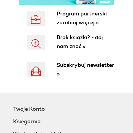
Rozdział 6. Analiza dynamiki 191
Wykresy dynamiki 191
Program partnerski -
Wskaźniki dynamiki 196
zarabiaj więcej »
Wyznaczanie tendencji rozwojowych 204
Brak książki? - daj
Zadania 211
nam znać »
Odpowiedzi do wybranych zadań 221
Podsumowanie – propozycja etapów badania
Subskrybuj newsletter
statystycznego 227
»
Literatura 233
Załączniki 237
Indeks terminów 245
Twoje Konto
Księgarnia