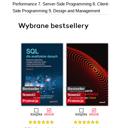
Performance 7. Server-Side Programming 8. Client-
Side Programming 9. Design and Management
Wybrane bestsellery
Bestseller
Bestseller
Bestselle
Nowość
Nowość
Nowość
Promocja
Promocja
Promocj
książka
ebook
książka
ebook
ksią