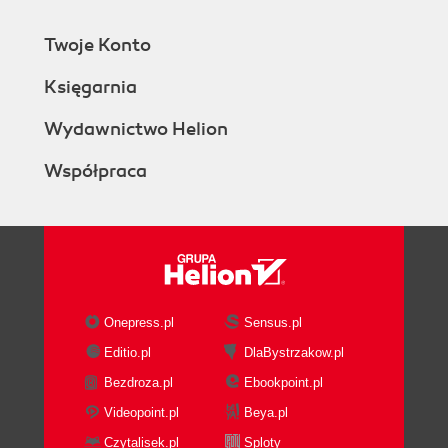
Twoje Konto
Księgarnia
Wydawnictwo Helion
Współpraca
Onepress.pl
Sensus.pl
Editio.pl
DlaBystrzakow.pl
Bezdroza.pl
Ebookpoint.pl
Videopoint.pl
Beya.pl
Czytalisek.pl
Sploty