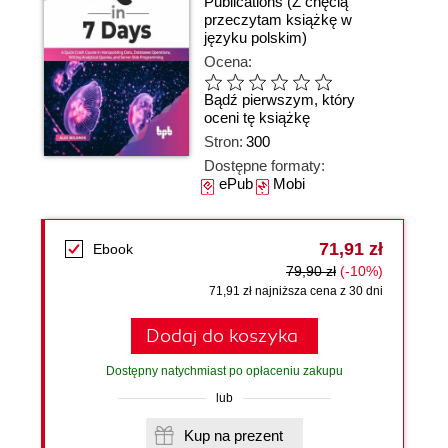
Publications
(Z chęcią
przeczytam książkę w
języku polskim)
Ocena:
Bądź pierwszym, który
oceni tę książkę
Stron:
300
Dostępne formaty:
ePub
Mobi
71,91 zł
Ebook
79,90 zł
(-10%)
71,91 zł najniższa cena z 30 dni
Dodaj do koszyka
Dostępny natychmiast po opłaceniu zakupu
lub
Kup na prezent