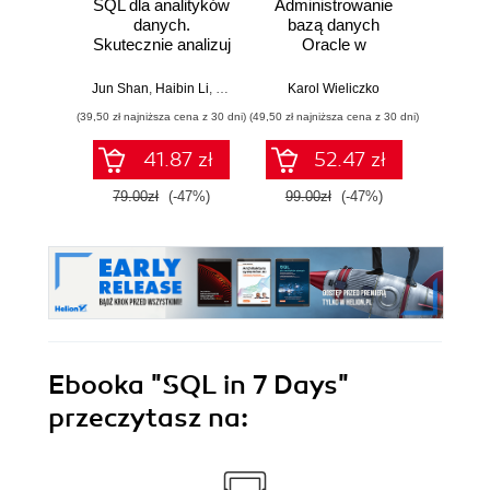
SQL dla analityków
Administrowanie
Rela
danych.
bazą danych
d
Skutecznie analizuj
Oracle w
Ilu
dane, wyciągaj
środowisku Linux
prz
wartościowe
Jun Shan
,
Haibin Li
,
Matt Goldwasser
Karol Wieliczko
,
Upom Malik
,
Benjamin John
Qiang H
wnioski i opanuj
(39,50 zł najniższa cena z 30 dni)
(49,50 zł najniższa cena z 30 dni)
(44,50 zł naj
zaawansowany
SQL na potrzeby
41.87 zł
52.47 zł
praktycznych
zastosowań.
79.00zł
(-47%)
99.00zł
(-47%)
89.0
Wydanie IV
Ebooka
"SQL in 7 Days"
przeczytasz na: