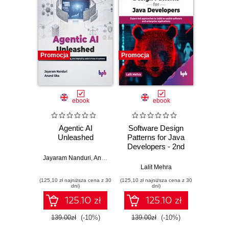
Promocja
Promocja
Promocj
ebook
ebook
Agentic AI
Software Design
L
Unleashed
Patterns for Java
Gene
Developers - 2nd
Edition
Jayaram Nanduri
,
Anand Oka
Ker
Lalit Mehra
(125,10 zł najniższa cena z 30
(125,10 zł najniższa cena z 30
(125,10 zł 
dni)
dni)
125.10 zł
125.10 zł
139.00zł
(-10%)
139.00zł
(-10%)
139.0