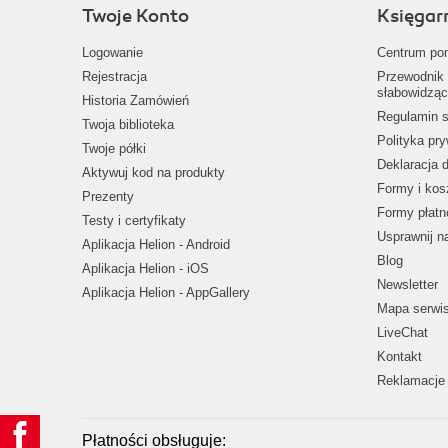
Twoje Konto
Księgar
Logowanie
Centrum po
Rejestracja
Przewodnik 
słabowidząc
Historia Zamówień
Regulamin s
Twoja biblioteka
Polityka pr
Twoje półki
Deklaracja 
Aktywuj kod na produkty
Formy i kos
Prezenty
Formy płatn
Testy i certyfikaty
Usprawnij 
Aplikacja Helion - Android
Blog
Aplikacja Helion - iOS
Newsletter
Aplikacja Helion - AppGallery
Mapa serwi
LiveChat
Kontakt
Reklamacje 
Płatności obsługuje: