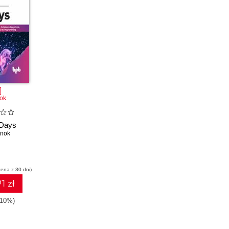
ok
 Days
enok
cena z 30 dni)
1 zł
-10%)