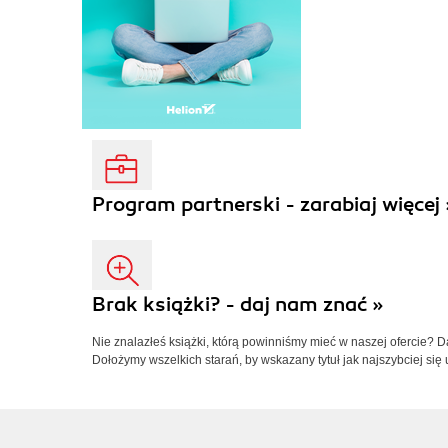
Program partnerski - zarabiaj więcej 
Brak książki? - daj nam znać »
Nie znalazłeś książki, którą powinniśmy mieć w naszej ofercie? 
Dołożymy wszelkich starań, by wskazany tytuł jak najszybciej się 