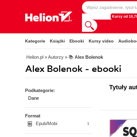
Kursy od 16,70
Kategorie
Książki
Ebooki
Kursy video
Audiobo
Helion.pl
» Autorzy
» 📚
Alex Bolenok
Alex Bolenok - ebooki
Tytuły au
Podkategorie:
Dane
Format
Epub/Mobi
1