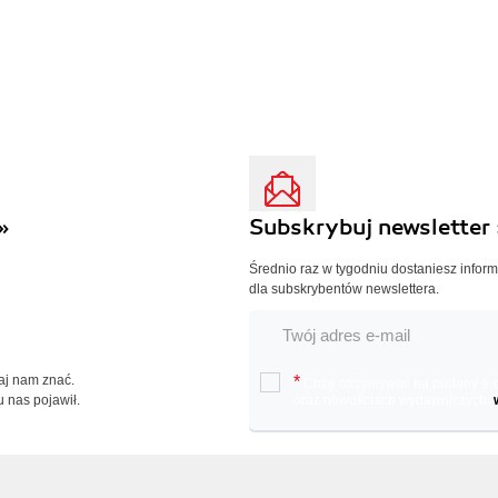
»
Subskrybuj newsletter 
Średnio raz w tygodniu dostaniesz infor
dla subskrybentów newslettera.
Daj nam znać.
*
Chcę otrzymywać na podany e-ma
u nas pojawił.
oraz nowościach wydawniczych.