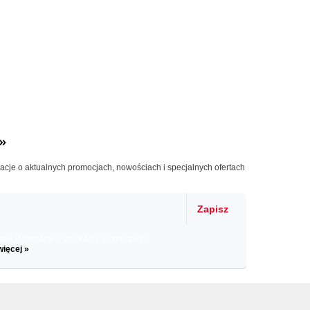
»
macje o aktualnych promocjach, nowościach i specjalnych ofertach
Zapisz
il informacje o zniżkach, promocjach
więcej »