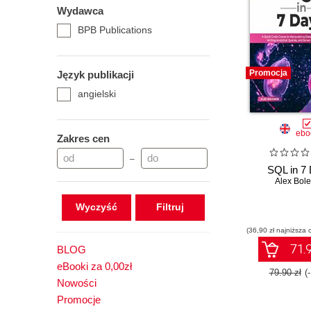
Wydawca
BPB Publications
Promocja
Język publikacji
angielski
ebo
Zakres cen
–
SQL in 7
Alex Bol
Wyczyść
(36,90 zł najniższa 
71.9
BLOG
eBooki za 0,00zł
79.90 zł
(
Nowości
Promocje