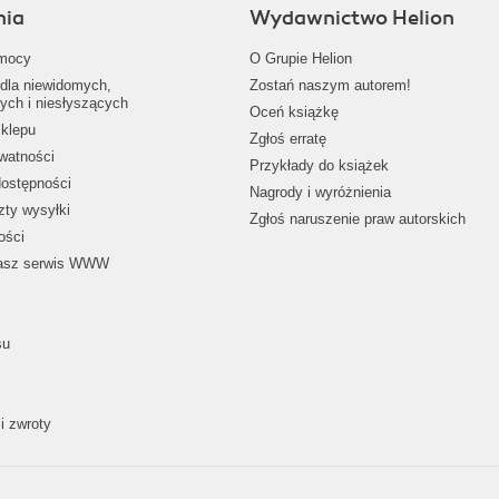
nia
Wydawnictwo Helion
mocy
O Grupie Helion
dla niewidomych,
Zostań naszym autorem!
ych i niesłyszących
Oceń książkę
klepu
Zgłoś erratę
ywatności
Przykłady do książek
dostępności
Nagrody i wyróżnienia
zty wysyłki
Zgłoś naruszenie praw autorskich
ości
nasz serwis WWW
su
i zwroty