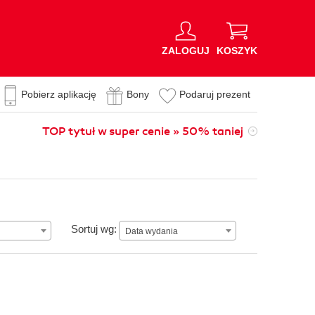
ZALOGUJ
KOSZYK
Pobierz aplikację
Bony
Podaruj prezent
TOP tytuł w super cenie » 50% taniej
n
Data wydania
Sortuj wg:
Data wydania