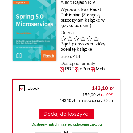
Autor:
Rajesh R V
Wydawnictwo:
Packt
Publishing
(Z chęcią
przeczytam książkę w
języku polskim)
Ocena:
Bądź pierwszym, który
oceni tę książkę
Stron:
414
Dostępne formaty:
PDF
ePub
Mobi
143,10 zł
Ebook
159,00 zł
(-10%)
143,10 zł najniższa cena z 30 dni
Dodaj do koszyka
Dostępny natychmiast po opłaceniu zakupu
lub