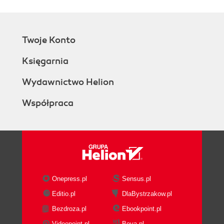
Twoje Konto
Księgarnia
Wydawnictwo Helion
Współpraca
Onepress.pl
Sensus.pl
Editio.pl
DlaBystrzakow.pl
Bezdroza.pl
Ebookpoint.pl
Videopoint.pl
Beya.pl