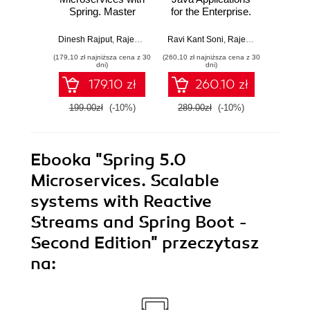
Spring. Master
for the Enterprise.
Inte
design patterns of
Build robust
archit
the Spring
applications and
Spring
Dinesh Rajput
,
Rajesh R V
Ravi Kant Soni
,
Rajesh R V
,
Amuthan
Ra
framework to build
microservices with
Spri
(179,10 zł najniższa cena z 30
(260,10 zł najniższa cena z 30
(143,10 zł 
smart, efficient
Spring Framework,
Spr
dni)
dni)
microservices
Spring Boot, and
179.10 zł
260.10 zł
Spring Cloud
199.00zł
(-10%)
289.00zł
(-10%)
159.0
Ebooka
"Spring 5.0
Microservices. Scalable
systems with Reactive
Streams and Spring Boot -
Second Edition"
przeczytasz
na: