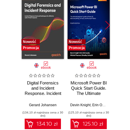
WITH MESOS AND MARATHON
11. THE MICROSERVICES DEVELOPMENT
LIFE CYCLE
Nowość
Nowość
Nowość
Promocja
Promocja
Promocj
ebook
ebook
Digital Forensics
Microsoft Power BI
Pract
and Incident
Quick Start Guide.
Intel
Response. Incident
The Ultimate
Data-D
Response tools
Beginner's Guide
Hunti
and techniques for
to Power BI, Data
your c
Gerard Johansen
Devin Knight
,
Erin Ostrowsky
,
Mitchel
effective cyber
Storytelling, AI
effor
(134,10 zł najniższa cena z 30
(125,10 zł najniższa cena z 30
(116,10 zł 
threat response -
Tools, and
dete
dni)
dni)
Fourth Edition
Microsoft Fabric -
def
134.10 zł
125.10 zł
Fourth Edition
ATT&C
tool