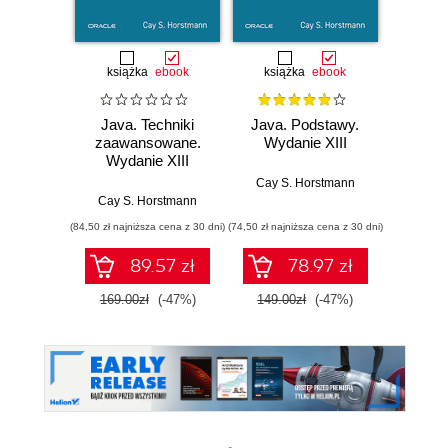
książka
ebook
książka
ebook
ksią
Java. Techniki
Java. Podstawy.
Java.
zaawansowane.
Wydanie XIII
progr
Wydanie XIII
Wyd
Cay S. Horstmann
Cay S. Horstmann
Jos
(84,50 zł najniższa cena z 30 dni)
(74,50 zł najniższa cena z 30 dni)
(49,50 zł naj
89.57 zł
78.97 zł
169.00zł
(-47%)
149.00zł
(-47%)
99.0