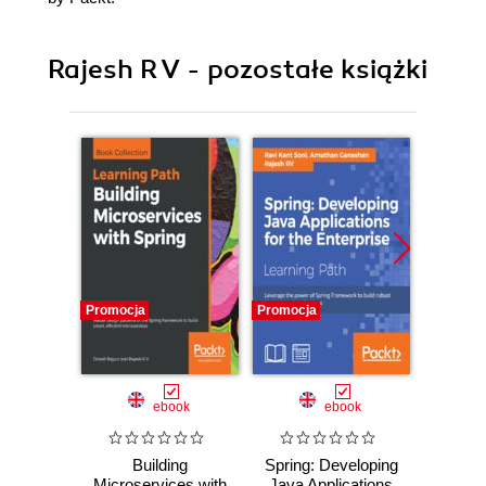
Rajesh R V - pozostałe książki
Promocja
Promocja
Promocj
ebook
ebook
Building
Spring: Developing
Microservices with
Java Applications
Micr