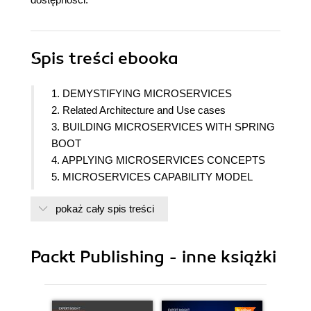
Spis treści
ebooka
1. DEMYSTIFYING MICROSERVICES
2. Related Architecture and Use cases
3. BUILDING MICROSERVICES WITH SPRING
BOOT
4. APPLYING MICROSERVICES CONCEPTS
5. MICROSERVICES CAPABILITY MODEL
6. MICROSERVICES EVOLUTION
pokaż cały spis treści
7. SCALING MICROSERVICES WITH SPRING
CLOUD
8. LOGGING AND MONITORING
Packt Publishing - inne książki
MICROSERVICES
9. CONTAINERIZING MICROSERVICES WITH
DOCKER
10. SCALING DOCKERIZED MICROSERVICES