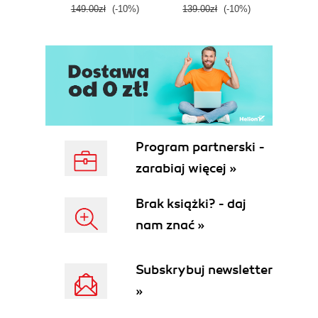
149.00zł
(-10%)
139.00zł
(-10%)
129.0
E
Program partnerski -
zarabiaj więcej »
Brak książki? - daj
nam znać »
Subskrybuj newsletter
»