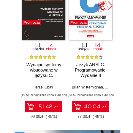
Promocja
Promocja
Promocj
książka
ebook
książka
ebook
Wydajne systemy
Język ANSI C.
Lin
wbudowane w
Programowanie.
Pro
języku C.
Wydanie II
Niskopoziomowe
THIE
programowanie
Israel Gbati
Brian W. Kernighan
,
Dennis M. Ritchi
mikrokontrolerów
(49,50 zł najniższa cena z 30 dni)
(38,50 zł najniższa cena z 30 dni)
(89,91 zł naj
ARM
51.48 zł
40.04 zł
99.00zł
(-48%)
77.00zł
(-48%)
99.9