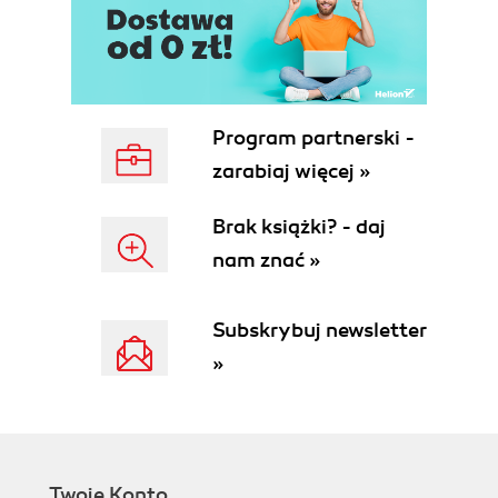
Tailored Output
scanf() and Parsing Inputs
Operators and Expressions
Arithmetic Operators
Order of Operations
Program partnerski -
Type Casting
zarabiaj więcej »
Next Steps
3. Flow of Control
Brak książki? - daj
Boolean Values
nam znać »
Comparison Operators
Logical Operators
Branching
Subskrybuj newsletter
The if Statement
»
else
else if chains
if gotchas
The switch Statement
Handling defaults
Twoje Konto