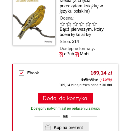
Media
(Z chęcią
przeczytam książkę w
języku polskim)
Ocena:
Bądź pierwszym, który
oceni tę książkę
Stron:
314
Dostępne formaty:
ePub
Mobi
169,14 zł
Ebook
199,00 zł
(-15%)
169,14 zł najniższa cena z 30 dni
Dodaj do koszyka
Dostępny natychmiast po opłaceniu zakupu
lub
Kup na prezent