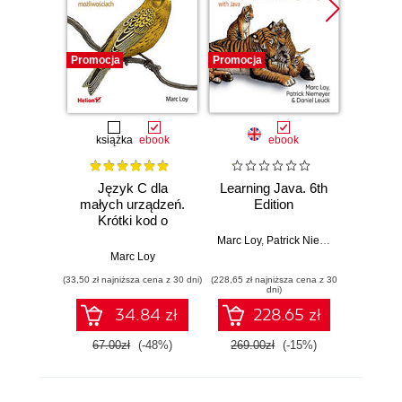
Promocja
Promocja
Promocj
książka
ebook
ebook
ksią
Język C dla
Learning Java. 6th
Nau
małych urządzeń.
Edition
Wprow
Krótki kod o
tworzen
wielkich
do rz
Marc Loy
,
Patrick Niemeyer
,
Daniel L
możliwościach
zas
Marc Loy
Marc Loy
Wy
(33,50 zł najniższa cena z 30 dni)
(228,65 zł najniższa cena z 30
(44,50 zł naj
dni)
34.84 zł
228.65 zł
67.00zł
(-48%)
269.00zł
(-15%)
89.0