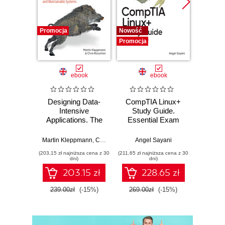
Running Your Code
Next Steps
2. Storing and Stating
Promocja
Nowość
Nowość
Statements in C
Promocja
Promocj
Statement Separators
Statement Flow
ebook
ebook
Variables and Types
Getting User Input
Designing Data-
CompTIA Linux+
Video
Strings and Characters
Intensive
Study Guide.
with 
Special characters
Applications. The
Essential Exam
with
Strings
Big Ideas Behind
Prep
Trans
Reliable, Scalable,
Mu
Numbers
Martin Kleppmann
,
Chris Riccomini
Angel Sayani
Jose
and Maintainable
L
Integer types
(203,15 zł najniższa cena z 30
(211,65 zł najniższa cena z 30
(211,65 zł 
Systems. 2nd
dni)
dni)
Floating point types
Edition
203.15 zł
228.65 zł
Variable Names
Variable Assignments
239.00zł
(-15%)
269.00zł
(-15%)
269.0
Literals
printf() and scanf()
printf() Formats