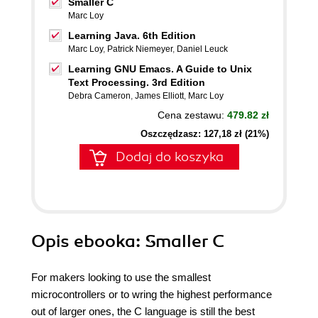
Smaller C
Marc Loy
Learning Java. 6th Edition
Marc Loy
,
Patrick Niemeyer
,
Daniel Leuck
Learning GNU Emacs. A Guide to Unix
Text Processing. 3rd Edition
Debra Cameron
,
James Elliott
,
Marc Loy
Cena zestawu:
479.82 zł
Oszczędzasz: 127,18 zł (21%)
Dodaj do koszyka
Opis
ebooka
: Smaller C
For makers looking to use the smallest
microcontrollers or to wring the highest performance
out of larger ones, the C language is still the best