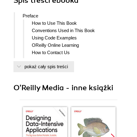
Spis treści
ebooka
Preface
How to Use This Book
Conventions Used in This Book
Using Code Examples
OReilly Online Learning
How to Contact Us
Acknowledgments
pokaż cały spis treści
1. The ABCs of C
Strengths and Weaknesses
Getting Started
O'Reilly Media - inne książki
Tools Required
Windows
GNU tools on Windows
macOS
Linux
Creating a C Hello, World
Compiling Your Code