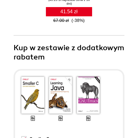
dni)
41.54 zł
67.00 zł
(-38%)
Kup w zestawie z dodatkowym
rabatem