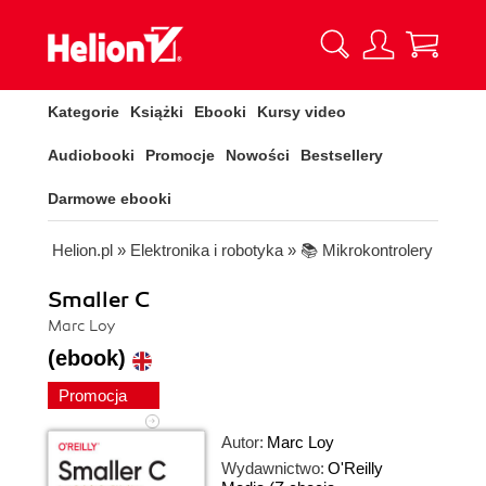
Kategorie
Książki
Ebooki
Kursy video
Audiobooki
Promocje
Nowości
Bestsellery
Darmowe ebooki
Helion.pl
»
Elektronika i robotyka
»
📚 Mikrokontrolery
Smaller C
Marc Loy
(ebook)
Promocja
Autor:
Marc Loy
Wydawnictwo:
O'Reilly