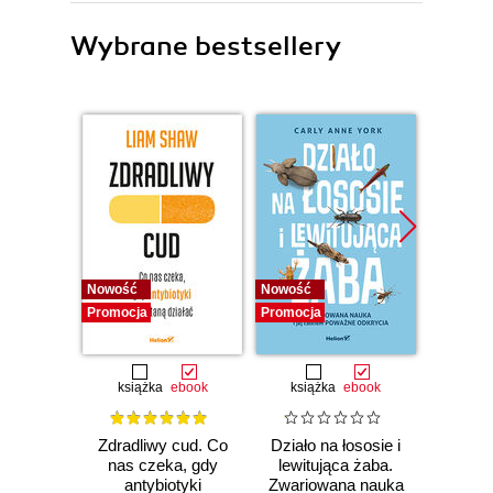
Wybrane bestsellery
Nowość
Nowość
Nowość
Promocja
Promocja
Promocj
książka
ebook
książka
ebook
ksią
Zdradliwy cud. Co
Działo na łososie i
Pierwi
nas czeka, gdy
lewitująca żaba.
Skło
antybiotyki
Zwariowana nauka
Curie