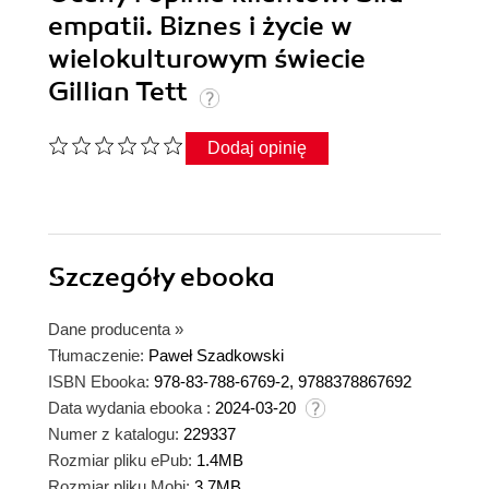
empatii. Biznes i życie w
wielokulturowym świecie
Gillian Tett
Dodaj opinię
Szczegóły
ebooka
Dane producenta
»
Tłumaczenie:
Paweł Szadkowski
ISBN Ebooka:
978-83-788-6769-2, 9788378867692
Data wydania ebooka :
2024-03-20
Numer z katalogu:
229337
Rozmiar pliku ePub:
1.4MB
Rozmiar pliku Mobi:
3.7MB