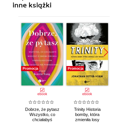
inne książki
Promocja
Promocja
Promocj
ebook
ebook
Dobrze, że pytasz
Trinity Historia
Plem
Wszystko, co
bomby, która
instynk
chciałabyś
zmieniła losy
mo
wiedzieć o swoim
świata
je