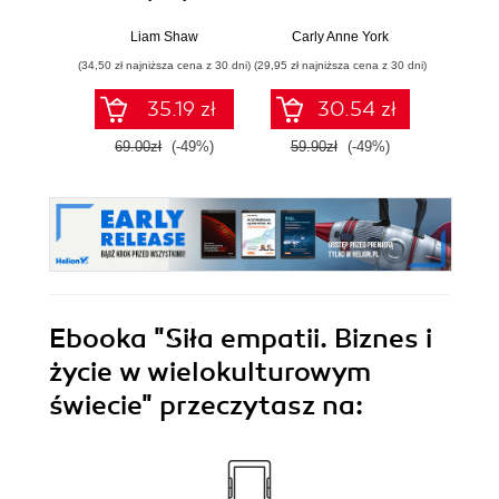
przestaną działać
i jej całkiem
radu oś
poważne odkrycia
kob
Liam Shaw
Carly Anne York
Da
świe
(34,50 zł najniższa cena z 30 dni)
(29,95 zł najniższa cena z 30 dni)
(29,95 zł naj
35.19 zł
30.54 zł
69.00zł
(-49%)
59.90zł
(-49%)
59.9
Ebooka
"Siła empatii. Biznes i
życie w wielokulturowym
świecie"
przeczytasz na: