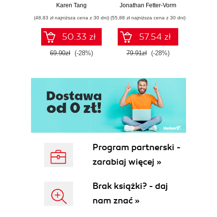
zdrowiu
Karen Tang
Jonathan Fetter-Vorm
Mich
ginekologicznym
(48,83 zł najniższa cena z 30 dni)
(55,88 zł najniższa cena z 30 dni)
(57,54 zł naj
(ale nigdy Ci nie
powiedziano)
50.33 zł
57.54 zł
69.90zł
(-28%)
79.91zł
(-28%)
79.9
Program partnerski -
zarabiaj więcej »
Brak książki? - daj
nam znać »