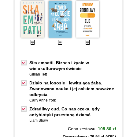
Siła empatii. Biznes i życie w
wielokulturowym świecie
Gillian Tett
Działo na łososie i lewitująca żaba.
Zwariowana nauka i jej całkiem poważne
odkrycia
Carly Anne York
Zdradliwy cud. Co nas czeka, gdy
antybiotyki przestaną działać
Liam Shaw
Cena zestawu:
108.86 zł
Oszczędzasz: 79,94 zł (42%)