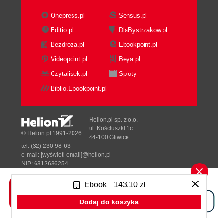
Onepress.pl
Sensus.pl
Editio.pl
DlaBystrzakow.pl
Bezdroza.pl
Ebookpoint.pl
Videopoint.pl
Beya.pl
Czytalisek.pl
Sploty
Biblio.Ebookpoint.pl
Helion.pl sp. z o.o.
ul. Kościuszki 1c
© Helion.pl 1991-2026
44-100 Gliwice
tel. (32) 230-98-63
e-mail:
[wyświetl email]@helion.pl
NIP: 6312636254
Regon: 241989027
Ebook
143,10 zł
Designed with ♥ by
Tonik.pl
Dodaj do koszyka
Pełna wersja strony »