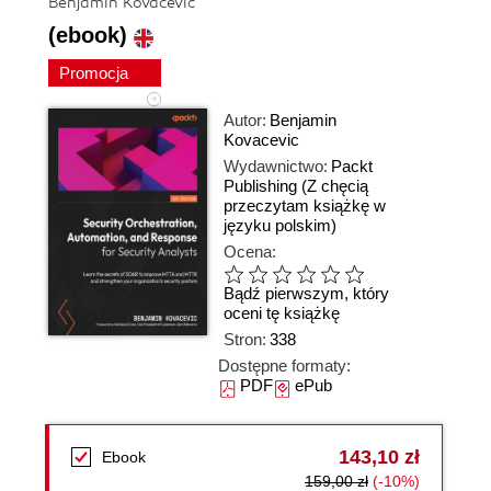
Benjamin Kovacevic
(ebook)
Promocja
Autor:
Benjamin
Kovacevic
Wydawnictwo:
Packt
Publishing
(Z chęcią
przeczytam książkę w
języku polskim)
Ocena:
Bądź pierwszym, który
oceni tę książkę
Stron:
338
Dostępne formaty:
PDF
ePub
143,10 zł
Ebook
159,00 zł
(-10%)