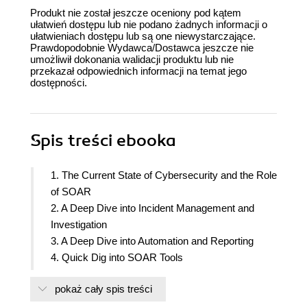
Produkt nie został jeszcze oceniony pod kątem
ułatwień dostępu lub nie podano żadnych informacji o
ułatwieniach dostępu lub są one niewystarczające.
Prawdopodobnie Wydawca/Dostawca jeszcze nie
umożliwił dokonania walidacji produktu lub nie
przekazał odpowiednich informacji na temat jego
dostępności.
Spis treści
ebooka
1. The Current State of Cybersecurity and the Role
of SOAR
2. A Deep Dive into Incident Management and
Investigation
3. A Deep Dive into Automation and Reporting
4. Quick Dig into SOAR Tools
5. Introducing Microsoft Sentinel Automation
pokaż cały spis treści
6. Enriching Incidents Using Automation
7. Managing Incidents with Automation