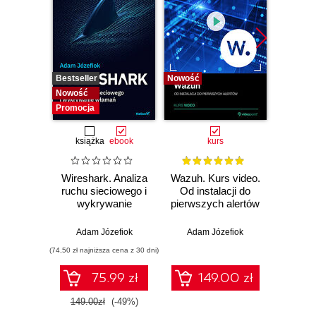
Bestseller
Nowość
Bestselle
Nowość
Nowość
Promocja
książka
ebook
kurs
Wireshark. Analiza
Wazuh. Kurs video.
Dark
ruchu sieciowego i
Od instalacji do
wykrywanie
pierwszych alertów
Podró
włamań
ciemn
Adam Józefiok
Adam Józefiok
Ja
(74,50 zł najniższa cena z 30 dni)
75.99 zł
149.00 zł
1
149.00zł
(-49%)