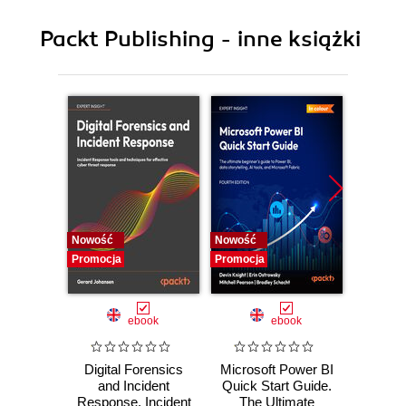
8. Responding to Incidents Using Automation
Packt Publishing - inne książki
9. Mastering Microsoft Sentinel Automation: Tips
and Tricks
Nowość
Nowość
Nowość
Promocja
Promocja
Promocj
ebook
ebook
Digital Forensics
Microsoft Power BI
Pract
and Incident
Quick Start Guide.
Intel
Response. Incident
The Ultimate
Data-D