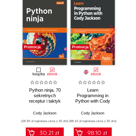
Promocja
Promocja
Bestselle
Nowość
Promocj
książka
ebook
ebook
ksią
Python ninja. 70
Learn
A
sekretnych
Programming in
baye
receptur i taktyk
Python with Cody
Py
programistycznych
Jackson. Grasp
Pra
the basics of
prze
Cody Jackson
Cody Jackson
Osva
programming and
mod
(28,50 zł najniższa cena z 30 dni)
(98,10 zł najniższa cena z 30 dni)
(44,50 zł naj
Python syntax
probab
while building real-
Wyd
30.21 zł
98.10 zł
world applications