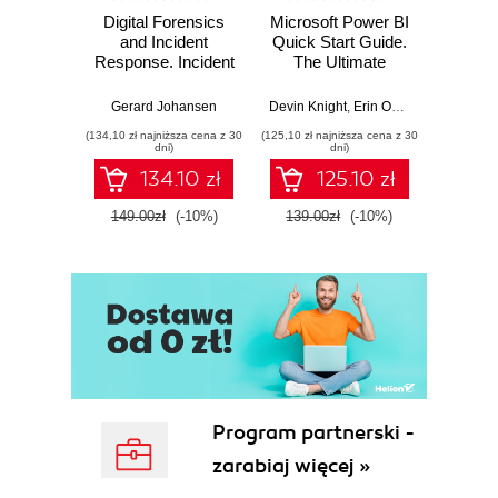
Digital Forensics
Microsoft Power BI
Pract
and Incident
Quick Start Guide.
Intel
Response. Incident
The Ultimate
Data-D
Response tools
Beginner's Guide
Hunti
and techniques for
to Power BI, Data
your c
Gerard Johansen
Devin Knight
,
Erin Ostrowsky
,
Mitchel
effective cyber
Storytelling, AI
effor
(134,10 zł najniższa cena z 30
(125,10 zł najniższa cena z 30
(116,10 zł 
threat response -
Tools, and
dete
dni)
dni)
Fourth Edition
Microsoft Fabric -
def
134.10 zł
125.10 zł
Fourth Edition
ATT&C
tool
149.00zł
(-10%)
139.00zł
(-10%)
129.0
E
Program partnerski -
zarabiaj więcej »