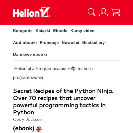
Kategorie
Książki
Ebooki
Kursy video
Audiobooki
Promocje
Nowości
Bestsellery
Darmowe ebooki
Helion.pl
»
Programowanie
»
📚 Techniki
programowania
Secret Recipes of the Python Ninja.
Over 70 recipes that uncover
powerful programming tactics in
Python
Cody Jackson
(ebook)