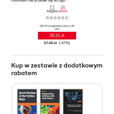
Pythonem nie przebiło się do ogó...
książka
ebook
(28.50 zł najniższa cena z 30
dni)
30.21 zł
57.00 zł
(-47%)
Kup w zestawie z dodatkowym
rabatem