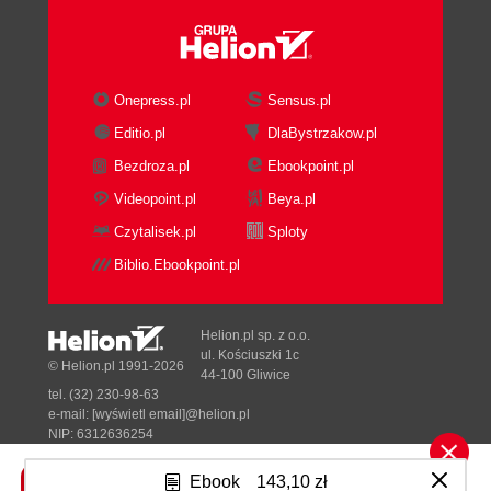
Onepress.pl
Sensus.pl
Editio.pl
DlaBystrzakow.pl
Bezdroza.pl
Ebookpoint.pl
Videopoint.pl
Beya.pl
Czytalisek.pl
Sploty
Biblio.Ebookpoint.pl
Helion.pl sp. z o.o.
ul. Kościuszki 1c
© Helion.pl 1991-2026
44-100 Gliwice
tel. (32) 230-98-63
e-mail:
[wyświetl email]@helion.pl
NIP: 6312636254
Regon: 241989027
Ebook
143,10 zł
Designed with ♥ by
Tonik.pl