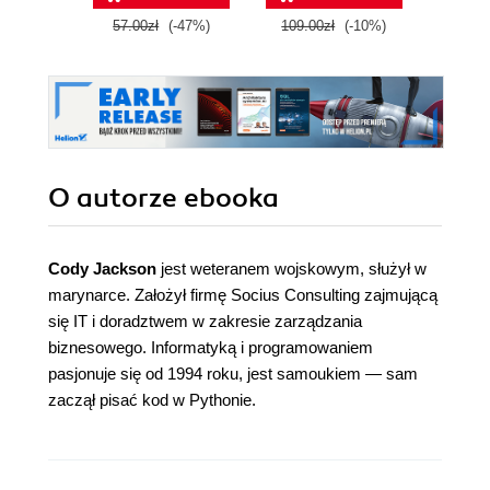
57.00zł
(-47%)
109.00zł
(-10%)
89.0
O autorze
ebooka
Cody Jackson
jest weteranem wojskowym, służył w
marynarce. Założył firmę Socius Consulting zajmującą
się IT i doradztwem w zakresie zarządzania
biznesowego. Informatyką i programowaniem
pasjonuje się od 1994 roku, jest samoukiem — sam
zaczął pisać kod w Pythonie.