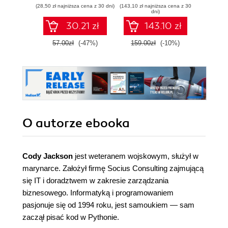
(28,50 zł najniższa cena z 30 dni)
(143,10 zł najniższa cena z 30
(44,50 zł naj
tactics in Python
probab
dni)
Wyd
30.21 zł
143.10 zł
57.00zł
(-47%)
159.00zł
(-10%)
89.0
O autorze
ebooka
Cody Jackson
jest weteranem wojskowym, służył w
marynarce. Założył firmę Socius Consulting zajmującą
się IT i doradztwem w zakresie zarządzania
biznesowego. Informatyką i programowaniem
pasjonuje się od 1994 roku, jest samoukiem — sam
zaczął pisać kod w Pythonie.