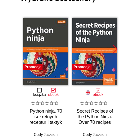
Promocja
Promocja
Bestselle
Nowość
Promocj
książka
ebook
ebook
ksią
Python ninja. 70
Secret Recipes of
A
sekretnych
the Python Ninja.
baye
receptur i taktyk
Over 70 recipes
Py
programistycznych
that uncover
Pra
powerful
prze
Cody Jackson
Cody Jackson
Osva
programming
mod