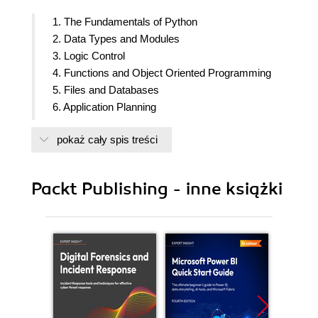
1. The Fundamentals of Python
2. Data Types and Modules
3. Logic Control
4. Functions and Object Oriented Programming
5. Files and Databases
6. Application Planning
7. Writing the Imported Program
pokaż cały spis treści
8. Automated Software Testing
9. Writing the Fueling Scenario
10. Software Post-Production
Packt Publishing - inne książki
11. Graphical User Interface Planning
12. Creating a Graphical User Interface