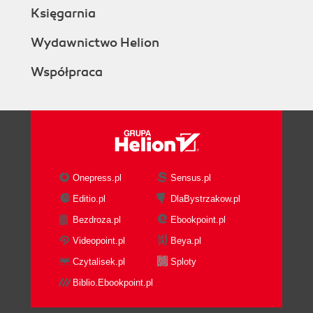
Księgarnia
Wydawnictwo Helion
Współpraca
Onepress.pl
Sensus.pl
Editio.pl
DlaBystrzakow.pl
Bezdroza.pl
Ebookpoint.pl
Videopoint.pl
Beya.pl
Czytalisek.pl
Sploty
Biblio.Ebookpoint.pl