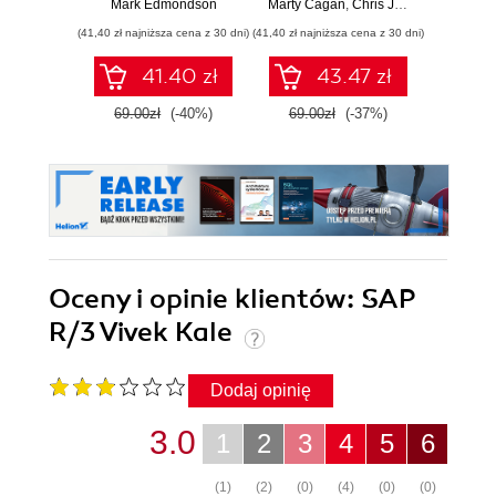
Mark Edmondson
Marty Cagan
,
Chris Jones
trendów
(41,40 zł najniższa cena z 30 dni)
(41,40 zł najniższa cena z 30 dni)
(47,40 zł naj
41.40 zł
43.47 zł
69.00zł
(-40%)
69.00zł
(-37%)
79.0
Oceny i opinie klientów: SAP
R/3 Vivek Kale
Dodaj opinię
3.0
1
2
3
4
5
6
(1)
(2)
(0)
(4)
(0)
(0)