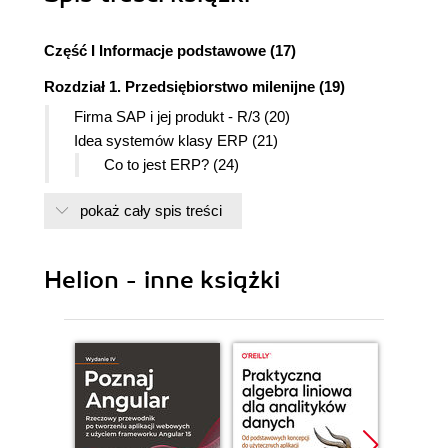
Część I Informacje podstawowe (17)
Rozdział 1. Przedsiębiorstwo milenijne (19)
Firma SAP i jej produkt - R/3 (20)
Idea systemów klasy ERP (21)
Co to jest ERP? (24)
Management by Collaboration (MCB -
pokaż cały spis treści
zarządzanie przez współpracę) (32)
Przedsiębiorstwo kierowane informacjami
(34)
Helion - inne książki
Przedsiębiorstwo zorientowane na procesy
(34)
Przedsiębiorstwa kierowane wzrostem
wartości (35)
Zarządzanie zmianami w przedsiębiorstwie
(35)
Ucząca się organizacja (36)