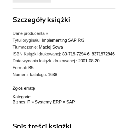
Szczegóły
książki
Dane producenta
»
Tytuł oryginału:
Implementing SAP R/3
Tłumaczenie:
Maciej Sowa
ISBN Książki drukowanej:
83-719-7294-6, 8371972946
Data wydania książki drukowanej :
2001-08-20
Format:
B5
Numer z katalogu:
1638
Zgłoś erratę
Kategorie:
Biznes IT
»
Systemy ERP
»
SAP
Spis treści
książki