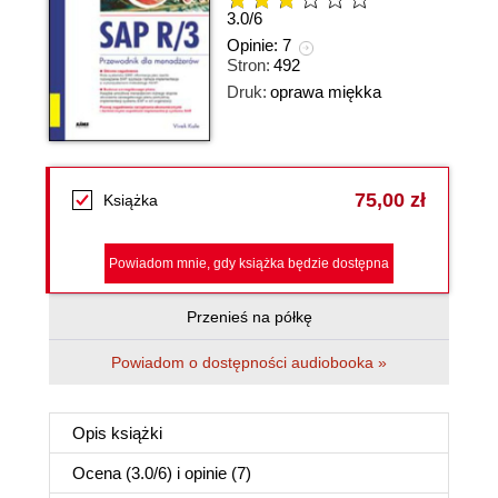
3.0
/
6
Opinie:
7
Stron:
492
Druk:
oprawa miękka
75,00 zł
Książka
Powiadom mnie, gdy książka będzie dostępna
Przenieś na półkę
Powiadom o dostępności audiobooka »
Opis
książki
Ocena (
3.0
/
6
) i opinie (7)