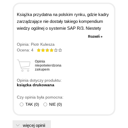
Książka przydatna na polskim rynku, gdzie kadry
zarządzające nie dostały takiego kompendium
wiedzy ogólnej o systemie SAP R/3. Niestety
korekta merytoryczna wybitnego specjalisty firmy
Rozwiń »
SAP nie spełnia wymogów poziomu, a ilość
Opinia: Piotr Kulesza
literówek merytorycznie przeinaczających treść
Ocena: 4
przekracza normę. Już w informacji o autorze jest
Opinia
pomyłka w drugim wierszu. Nie SPA ale SAP. I tak
niepotwierdzona
jest do końca. Uważam, że ponowna korekta i
zakupem
dodanie do książki starym zwyczajem erraty
Opinia dotyczy produktu:
postawiłoby wydawnictwo w lepszym świetle.
ksiązka drukowana
Czy opinia była pomocna:
TAK
(
0
)
NIE
(
0
)
więcej opinii