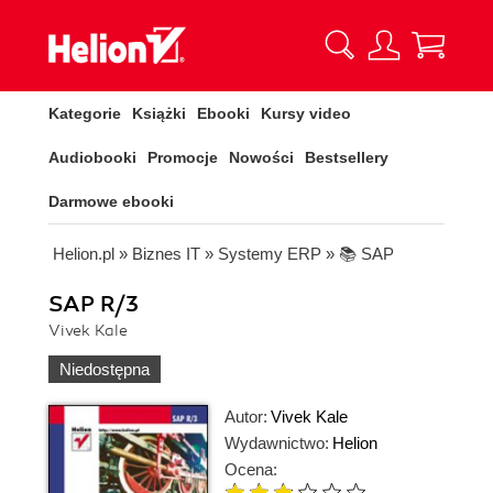
Kategorie
Książki
Ebooki
Kursy video
Audiobooki
Promocje
Nowości
Bestsellery
Darmowe ebooki
Helion.pl
»
Biznes IT
»
Systemy ERP
»
📚 SAP
SAP R/3
Vivek Kale
Niedostępna
Autor:
Vivek Kale
Wydawnictwo:
Helion
Ocena: