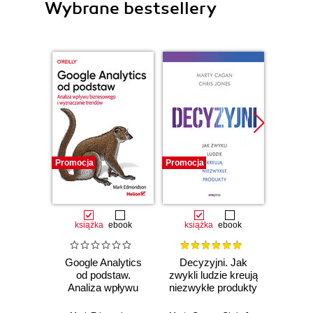
Wybrane bestsellery
Promocja
Promocja
Promocj
książka
ebook
książka
ebook
ksią
Google Analytics
Decyzyjni. Jak
Micros
od podstaw.
zwykli ludzie kreują
dla 
Analiza wpływu
niezwykłe produkty
biznesowego i
Ja
wyznaczanie