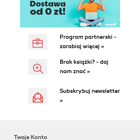
Język programowania czwartej generacji (45)
System zarządzania zapytaniami (45)
System zarządzania raportami (45)
System zarządzania i administrowania
aplikacją (45)
Program partnerski -
System zarządzania dystrybucją
oprogramowania (46)
zarabiaj więcej »
System zarządzania konfiguracją (46)
System zarządzania zmianami (46)
Brak książki? - daj
System zarządzania wersjami (46)
nam znać »
System zarządzania ochroną i autoryzacją
(46)
Subskrybuj newsletter
System zarządzania kontrolą (audytem) (46)
System zarządzania odzyskiwaniem danych
»
(47)
System zarządzania archiwum (47)
System zarządzania komunikacją (47)
System programowanych interfejsów aplikacji
(API - Application Programming Interface)
Twoje Konto