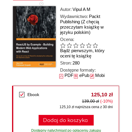
Autor:
Vipul A M
Wydawnictwo:
Packt
Publishing
(Z chęcią
przeczytam książkę w
języku polskim)
Ocena:
Bądź pierwszym, który
oceni tę książkę
Stron:
280
Dostępne formaty:
PDF
ePub
Mobi
125,10 zł
Ebook
139,00 zł
(-10%)
125,10 zł najniższa cena z 30 dni
Dodaj do koszyka
Dostępny natychmiast po opłaceniu zakupu