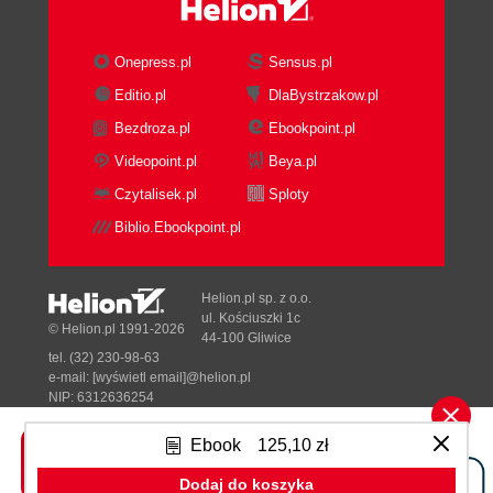
Onepress.pl
Sensus.pl
Editio.pl
DlaBystrzakow.pl
Bezdroza.pl
Ebookpoint.pl
Videopoint.pl
Beya.pl
Czytalisek.pl
Sploty
Biblio.Ebookpoint.pl
Helion.pl sp. z o.o.
ul. Kościuszki 1c
© Helion.pl 1991-2026
44-100 Gliwice
tel. (32) 230-98-63
e-mail:
[wyświetl email]@helion.pl
NIP: 6312636254
Regon: 241989027
Ebook
125,10 zł
Designed with ♥ by
Tonik.pl
Dodaj do koszyka