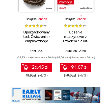
Promocja
książka
ebook
książka
ebook
ksią
Uporządkowany
Uczenie
Ko
kod. Ćwiczenia z
maszynowe z
Doma
empirycznego
użyciem Scikit-
D
projektowania
Learn, Keras i
Dosto
oprogramowania
TensorFlow.
arc
Kent Beck
Aurélien Géron
Vlad
Wydanie III
aplikacj
(24,95 zł najniższa cena z 30 dni)
(89,50 zł najniższa cena z 30 dni)
(39,50 zł naj
bi
26.45 zł
94.87 zł
49.90zł
(-47%)
179.00zł
(-47%)
79.0