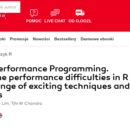
 zł
POMOC
LIVE CHAT
OD O,OOZŁ
oki
Promocje
Nowości
Bestsellery
Darmowe ebooki
ęzyk R
Performance Programming.
 performance difficulties in R
ange of exciting techniques and
s
 Lim, Tjhi W Chandra