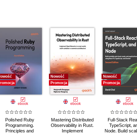
Nowość
Nowość
Nowość
romocja
Promocja
Promocja
ebook
ebook
ebook
Polished Ruby
Mastering Distributed
Full-Stack Rea
Programming.
Observability in Rust.
TypeScript, a
Principles and
Implement
Node. Build scal
practices for building
OpenTelemetry in a
and cloud-ready