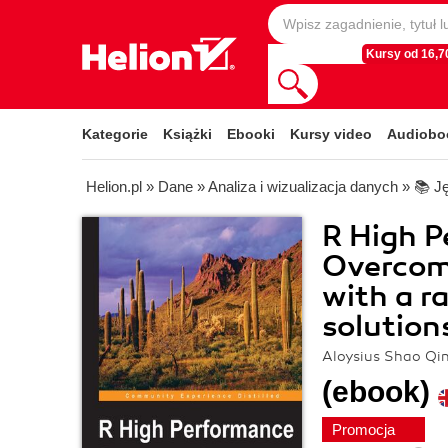
Kursy od 16,70
Kategorie
Książki
Ebooki
Kursy video
Audiobo
Helion.pl
»
Dane
»
Analiza i wizualizacja danych
»
📚 J
R High 
Overcome
with a r
solution
Aloysius Shao Qin
(ebook)
Promocja