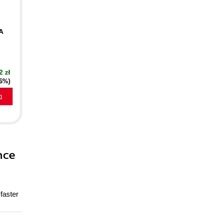
A
2 zł
16%)
a
nce
faster