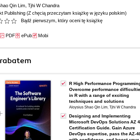
Shao Qin Lim
,
Tjhi W Chandra
t Publishing
(Z chęcią przeczytam książkę w języku polskim)
Bądź pierwszym, który oceni tę książkę
PDF
ePub
Mobi
 rabatem
R High Performance Programmin
Overcome performance difficulti
in R with a range of exciting
techniques and solutions
Aloysius Shao Qin Lim
,
Tjhi W Chandra
Designing and Implementing
Microsoft DevOps Solutions AZ 
Certification Guide. Gain Azure
DevOps expertise, pass the AZ-4
with confidence, and boost your