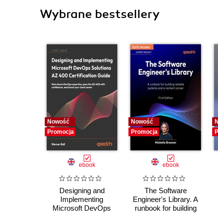
Wybrane bestsellery
Nowość
Nowość
Promocja
Promocja
P
ebook
ebook
Designing and
The Software
Implementing
Engineer's Library. A
Microsoft DevOps
runbook for building
Solutions AZ 400
reliable systems and