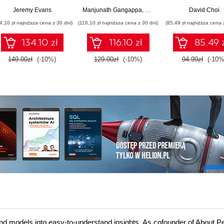
scalable,
real-world, multi-
applications us
Jeremy Evans
Manjunath Gangappa
,
Rajkumar Rangaraj
David Choi
maintainable, and
container e-
React 19, TypeSc
4,10 zł najniższa cena z 30 dni)
(116,10 zł najniższa cena z 30 dni)
(85,49 zł najniższa cena 
performant software -
commerce
and Docker - S
Second Edition
architecture
Edition
134.10 zł
116.10 zł
85.49 
149.00zł
(-10%)
129.00zł
(-10%)
94.99zł
(-10%
nd models into easy-to-understand insights. As cofounder of About Pe