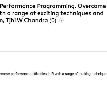
gh Performance Programming. Overcome
ith a range of exciting techniques and
m, Tjhi W Chandra
(0)
me performance difficulties in R with a range of exciting techniqu