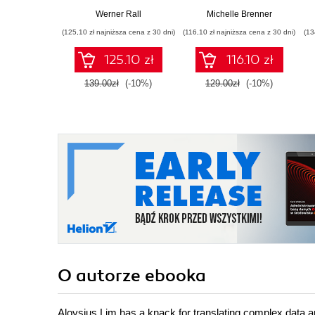
Certification Guide.
a resilient career
Werner Rall
Michelle Brenner
Gain Azure DevOps
(125,10 zł najniższa cena z 30 dni)
(116,10 zł najniższa cena z 30 dni)
(13
expertise, pass the
AZ-400 with
125.10 zł
116.10 zł
confidence, and
boost your cloud
139.00zł
(-10%)
129.00zł
(-10%)
career
O autorze
ebooka
Aloysius Lim has a knack for translating complex data a