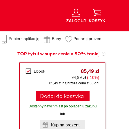
ZALOGUJ
KOSZYK
Pobierz aplikację
Bony
Podaruj prezent
TOP tytuł w super cenie » 50% taniej
85,49 zł
Ebook
94,99 zł
(-10%)
85,49 zł najniższa cena z 30 dni
Dodaj do koszyka
Dostępny natychmiast po opłaceniu zakupu
lub
Kup na prezent