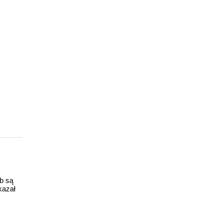
ub są
kazał