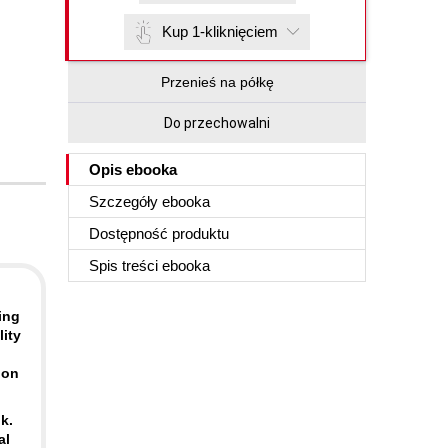
Kup 1-kliknięciem
Przenieś na półkę
Do przechowalni
Opis
ebooka
Szczegóły
ebooka
Dostępność produktu
Spis treści
ebooka
ing
ity
ion
k.
al