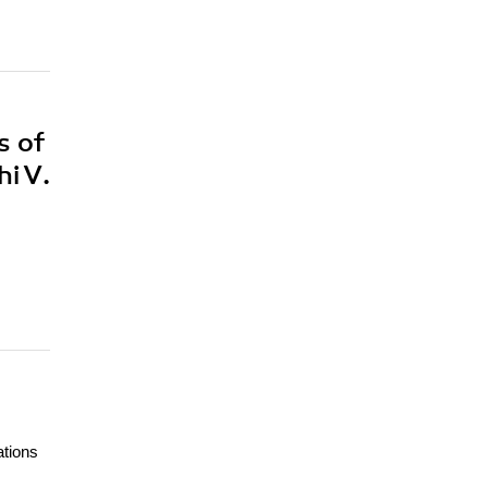
s of
i V.
ations