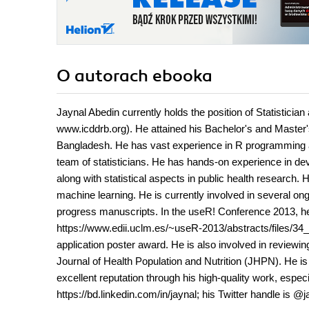
O autorach
ebooka
Jaynal Abedin currently holds the position of Statistici
www.icddrb.org). He attained his Bachelor's and Master's
Bangladesh. He has vast experience in R programming and 
team of statisticians. He has hands-on experience in deve
along with statistical aspects in public health research. 
machine learning. He is currently involved in several ong
progress manuscripts. In the useR! Conference 2013, he
https://www.edii.uclm.es/~useR-2013/abstracts/files/
application poster award. He is also involved in reviewing
Journal of Health Population and Nutrition (JHPN). He is
excellent reputation through his high-quality work, esp
https://bd.linkedin.com/in/jaynal; his Twitter handle is @