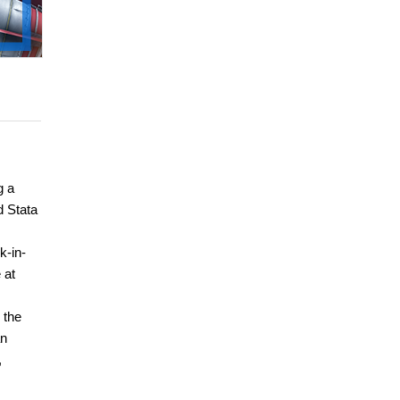
g a
d Stata
k-in-
 at
 the
an
,