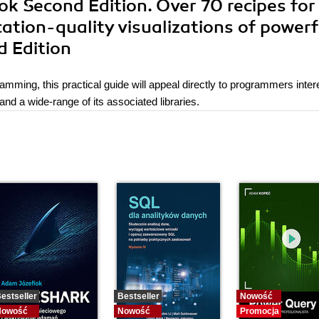
k Second Edition. Over 70 recipes for
ation-quality visualizations of powerf
d Edition
gramming, this practical guide will appeal directly to programmers inte
 and a wide-range of its associated libraries.
estseller
Bestseller
Nowość
Nowość
Nowość
Promocja