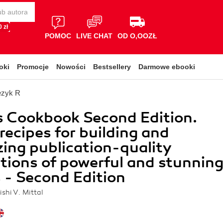
 zł
POMOC
LIVE CHAT
OD O,OOZŁ
oki
Promocje
Nowości
Bestsellery
Darmowe ebooki
ęzyk R
s Cookbook Second Edition.
recipes for building and
ing publication-quality
ations of powerful and stunnin
 - Second Edition
shi V. Mittal