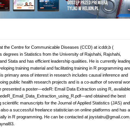
an at the Centre for Communicable Diseases (CCD) at icddr,b (
 degrees in Statistics from the University of Rajshahi, Rajshahi,
Stata and has efficient leadership qualities. He is currently leadin
loping training material and facilitating training in R programming an
His primary area of interest in research includes causal inference and
oing public health research projects and is a co-author of several wor
 presented a poster—edeR: Email Data Extraction using R, available
34_edeR_Email_Data_Extraction_using_R.pdf—and obtained the best
 scientific manuscripts for the Journal of Applied Statistics (JAS) and
 also a successful freelance statistician on online platforms and has 
ecially in R programming. He can be contacted at joystatru@gmail.com
jaynal83.