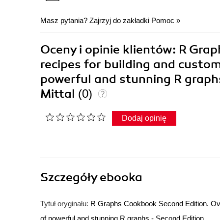
Masz pytania? Zajrzyj do zakładki
Pomoc
»
Oceny i opinie klientów: R Gra
recipes for building and custom
powerful and stunning R graphs
Mittal
(0)
Dodaj opinię
Szczegóły
ebooka
Tytuł oryginału:
R Graphs Cookbook Second Edition. Over 
of powerful and stunning R graphs - Second Edition