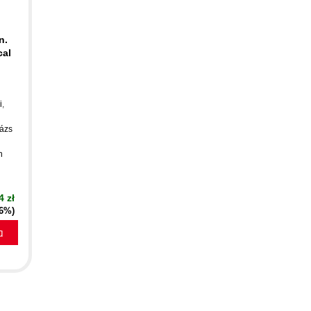
n.
cal
i
,
ázs
n
4 zł
16%)
a