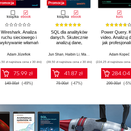
romocja
Promocja
książka
ebook
książka
ebook
kurs
Wireshark. Analiza
SQL dla analityków
Power Query. 
ruchu sieciowego i
danych. Skutecznie
video. Analizuj 
wykrywanie włamań
analizuj dane,
jak profesjonal
wyciągaj
wartościowe wnioski i
V. Mittal
Adam Józefiok
,
Bater Makhabel
,
Edina Berlinger (EURO)
Jun Shan
,
Haibin Li
,
,
Ferenc Illés
Matt Goldwasser
,
Ádám Banai
,
Adam Kopeć
Upom Malik
,
Gerg
,
opanuj
4,50 zł najniższa cena z 30 dni)
(39,50 zł najniższa cena z 30 dni)
(224,25 zł najniższa cena 
zaawansowany SQL
na potrzeby
75.99 zł
41.87 zł
284.04 
praktycznych
zastosowań.
149.00zł
(-49%)
79.00zł
(-47%)
299.00zł
(-5%
Wydanie IV