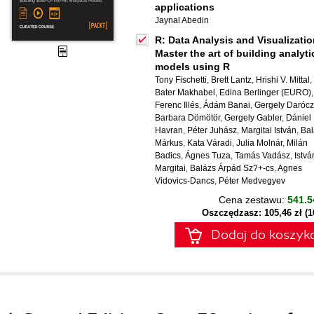
applications
Jaynal Abedin
R: Data Analysis and Visualizatio
Master the art of building analyti
models using R
Tony Fischetti
,
Brett Lantz
,
Hrishi V. Mittal
,
Bater Makhabel
,
Edina Berlinger (EURO)
,
Ferenc Illés
,
Ádám Banai
,
Gergely Darócz
Barbara Dömötör
,
Gergely Gabler
,
Dániel
Havran
,
Péter Juhász
,
Margitai István
,
Bal
Márkus
,
Kata Váradi
,
Julia Molnár
,
Milán
Badics
,
Ágnes Tuza
,
Tamás Vadász
,
Istvá
Margitai
,
Balázs Árpád Sz?+-cs
,
Agnes
Vidovics-Dancs
,
Péter Medvegyev
Cena zestawu:
541.5
Oszczędzasz: 105,46 zł (
Dodaj do koszyk