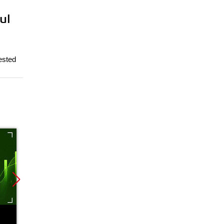
ul
rested
Nowość
Nowość
Promoc
Promocja
Promocja