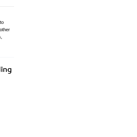
to
 other
s,
ding