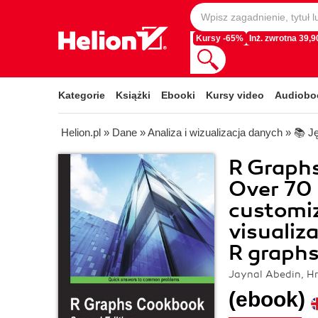
Kursy -65%
Inż. zwrotna 39,90
Kategorie
Książki
Ebooki
Kursy video
Audiobo
Helion.pl
»
Dane
»
Analiza i wizualizacja danych
»
📚 J
R Graph
Over 70 
customiz
visualiz
R graphs
Jaynal Abedin, Hri
(ebook)