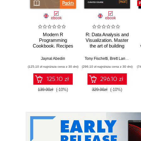
P
ebook
ebook
Modern R
R: Data Analysis and
Programming
Visualization. Master
Cookbook. Recipes
the art of building
to simplify your
analytical models
statistical applications
using R
Jaynal Abedin
Tony Fischetti
,
Brett Lantz
,
Hrishi 
(125,10 zł najniższa cena z 30 dni)
(296,10 zł najniższa cena z 30 dni)
(7
125.10 zł
296.10 zł
139.00zł
(-10%)
329.00zł
(-10%)