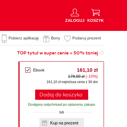
ZALOGUJ
KOSZYK
Pobierz aplikację
Bony
Podaruj prezent
TOP tytuł w super cenie » 50% taniej
161,10 zł
Ebook
179,00 zł
(-10%)
161,10 zł najniższa cena z 30 dni
g
Dodaj do koszyka
Dostępny natychmiast po opłaceniu zakupu
lub
Kup na prezent