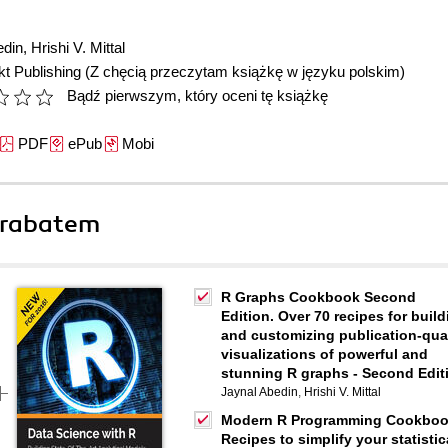
edin
,
Hrishi V. Mittal
t Publishing
(Z chęcią przeczytam książkę w języku polskim)
Bądź pierwszym, który oceni tę książkę
PDF
ePub
Mobi
 rabatem
R Graphs Cookbook Second
Edition. Over 70 recipes for build
and customizing publication-qual
visualizations of powerful and
stunning R graphs - Second Edit
Jaynal Abedin
,
Hrishi V. Mittal
Modern R Programming Cookboo
Recipes to simplify your statistic