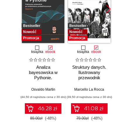
Bestseller
Bestseller
Bestselle
Nowość
Nowość
Promocj
Promocja
Promocja
książka
ebook
książka
ebook
ksią
Analiza
Struktury danych.
Pytho
bayesowska w
Ilustrowany
mas
Pythonie.
przewodnik
prz
Praktyczny
Najlep
przewodnik po
w 
Osvaldo Martin
Marcello La Rocca
Yuxi 
modelowaniu
zasto
(44,50 zł najniższa cena z 30 dni)
(39,50 zł najniższa cena z 30 dni)
(64,50 zł naj
probabilistycznym.
Wyd
Wydanie III
46.28 zł
41.08 zł
89.00zł
(-48%)
79.00zł
(-48%)
129.0