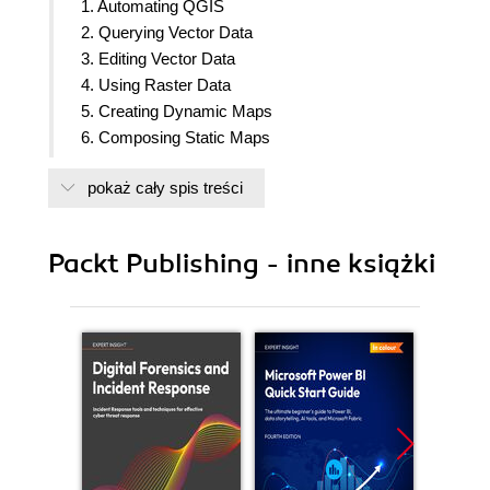
1. Automating QGIS
2. Querying Vector Data
3. Editing Vector Data
4. Using Raster Data
5. Creating Dynamic Maps
6. Composing Static Maps
7. Interacting with the User
pokaż cały spis treści
8. QGIS Workflows
9. Other Tips and Tricks
Packt Publishing - inne książki