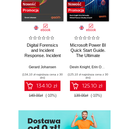
Nowość
Nowość
Nowość
Promocja
Promocja
Promocj
ebook
ebook
Digital Forensics
Microsoft Power BI
Pract
and Incident
Quick Start Guide.
Intel
Response. Incident
The Ultimate
Data-D
Response tools
Beginner's Guide
Hunti
and techniques for
to Power BI, Data
your c
Gerard Johansen
Devin Knight
,
Erin Ostrowsky
,
Mitchel
effective cyber
Storytelling, AI
effor
(134,10 zł najniższa cena z 30
(125,10 zł najniższa cena z 30
(116,10 zł 
threat response -
Tools, and
dete
dni)
dni)
Fourth Edition
Microsoft Fabric -
def
134.10 zł
125.10 zł
Fourth Edition
ATT&C
tool
149.00zł
(-10%)
139.00zł
(-10%)
129.0
E