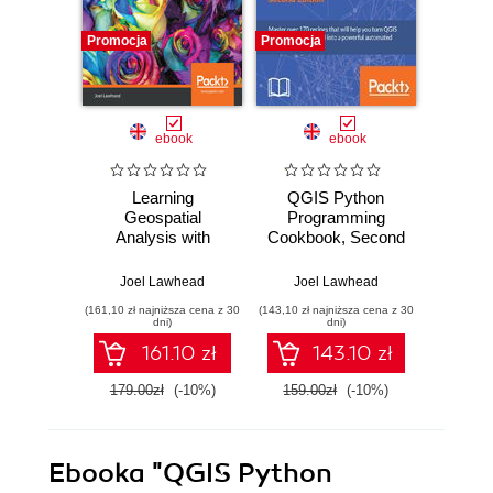
Promocja
Promocja
Promocj
ebook
ebook
Learning
QGIS Python
L
Geospatial
Programming
Ge
Analysis with
Cookbook, Second
Anal
Python.
Edition. Automating
Pytho
Understand GIS
geospatial
the
Joel Lawhead
Joel Lawhead
Joe
fundamentals and
development -
Pyth
(161,10 zł najniższa cena z 30
(143,10 zł najniższa cena z 30
(107,10 zł 
perform remote
Second Edition
pr
dni)
dni)
sensing data
tech
161.10 zł
143.10 zł
analysis using
learn
Python 3.7 - Third
remot
179.00zł
(-10%)
159.00zł
(-10%)
119.0
Edition
Four
Ebooka
"QGIS Python