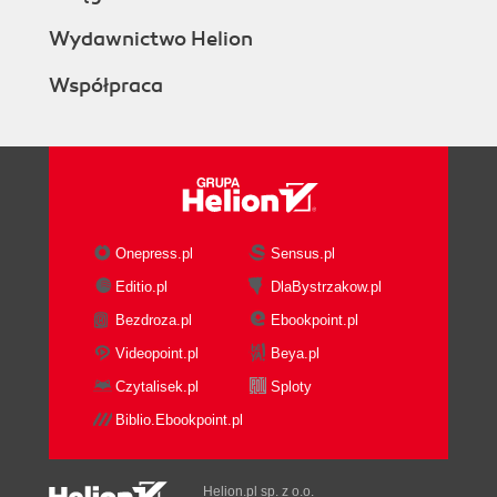
Wydawnictwo Helion
Współpraca
Onepress.pl
Sensus.pl
Editio.pl
DlaBystrzakow.pl
Bezdroza.pl
Ebookpoint.pl
Videopoint.pl
Beya.pl
Czytalisek.pl
Sploty
Biblio.Ebookpoint.pl
Helion.pl sp. z o.o.