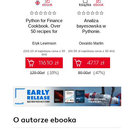
ebook
książka
ebook
ksią
Python for Finance
Analiza
Strukt
Cookbook. Over
bayesowska w
Ilu
50 recipes for
Pythonie.
prz
applying modern
Praktyczny
Python libraries to
przewodnik po
Eryk Lewinson
Osvaldo Martin
Marcel
financial data
modelowaniu
(116,10 zł najniższa cena z 30
(44,50 zł najniższa cena z 30 dni)
(39,50 zł naj
analysis
probabilistycznym.
dni)
Wydanie III
116.10 zł
47.17 zł
129.00zł
(-10%)
89.00zł
(-47%)
79.0
O autorze
ebooka