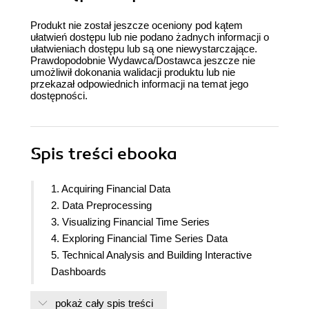
Produkt nie został jeszcze oceniony pod kątem
ułatwień dostępu lub nie podano żadnych informacji o
ułatwieniach dostępu lub są one niewystarczające.
Prawdopodobnie Wydawca/Dostawca jeszcze nie
umożliwił dokonania walidacji produktu lub nie
przekazał odpowiednich informacji na temat jego
dostępności.
Spis treści
ebooka
1. Acquiring Financial Data
2. Data Preprocessing
3. Visualizing Financial Time Series
4. Exploring Financial Time Series Data
5. Technical Analysis and Building Interactive
Dashboards
6. Time Series Analysis and Forecasting
pokaż cały spis treści
7. Machine Learning-Based Approaches to Time