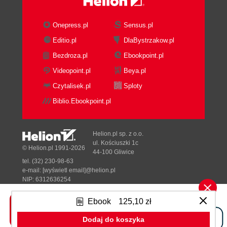
Onepress.pl
Sensus.pl
Editio.pl
DlaBystrzakow.pl
Bezdroza.pl
Ebookpoint.pl
Videopoint.pl
Beya.pl
Czytalisek.pl
Sploty
Biblio.Ebookpoint.pl
Helion.pl sp. z o.o.
ul. Kościuszki 1c
© Helion.pl 1991-2026
44-100 Gliwice
tel. (32) 230-98-63
e-mail:
[wyświetl email]@helion.pl
NIP: 6312636254
Regon: 241989027
Ebook
125,10 zł
Designed with ♥ by
Tonik.pl
Dodaj do koszyka