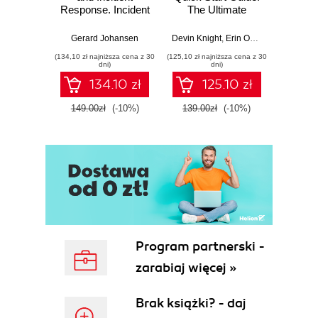
Response. Incident
The Ultimate
Data-D
Response tools
Beginner's Guide
Hunti
and techniques for
to Power BI, Data
your c
Gerard Johansen
Devin Knight
,
Erin Ostrowsky
,
Mitchel
effective cyber
Storytelling, AI
effor
(134,10 zł najniższa cena z 30
(125,10 zł najniższa cena z 30
(116,10 zł 
threat response -
Tools, and
dete
dni)
dni)
Fourth Edition
Microsoft Fabric -
def
134.10 zł
125.10 zł
Fourth Edition
ATT&C
tool
149.00zł
(-10%)
139.00zł
(-10%)
129.0
E
Program partnerski -
zarabiaj więcej »
Brak książki? - daj