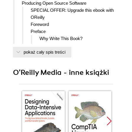
Producing Open Source Software
SPECIAL OFFER: Upgrade this ebook with
OReilly
Foreword
Preface
Why Write This Book?
Who Should Read This Book?
pokaż cały spis treści
How to Use This Book
Sources
Conventions
O'Reilly Media - inne książki
Comments and Questions
Safari Enabled
Acknowledgments
Disclaimer
1. Introduction
1.1. History
1.1.1. The Rise of Proprietary
Software and Free Software
1.1.1.1. Conscious resistance