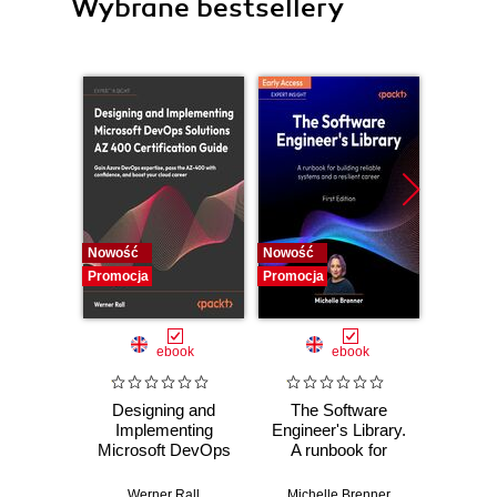
Wybrane bestsellery
Nowość
Nowość
Nowość
Promocja
Promocja
Promocj
ebook
ebook
Designing and
The Software
Poli
Implementing
Engineer's Library.
Prog
Microsoft DevOps
A runbook for
Prin
Solutions AZ 400
building reliable
prac
Certification Guide.
systems and a
buildi
Werner Rall
Michelle Brenner
Jer