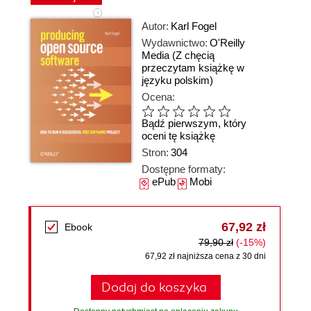
Autor:
Karl Fogel
Wydawnictwo:
O'Reilly
Media
(Z chęcią
przeczytam książkę w
języku polskim)
Ocena:
Bądź pierwszym, który
oceni tę książkę
Stron:
304
Dostępne formaty:
ePub
Mobi
67,92 zł
Ebook
79,90 zł
(-15%)
67,92 zł najniższa cena z 30 dni
Dodaj do koszyka