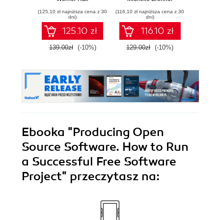
Gain Azure
resilient career
mainta
(125,10 zł najniższa cena z 30
(116,10 zł najniższa cena z 30
(134,10 zł 
DevOps expertise,
pe
dni)
dni)
pass the AZ-400
softwa
125.10 zł
116.10 zł
with confidence,
E
and boost your
139.00zł
(-10%)
129.00zł
(-10%)
149.0
cloud career
Ebooka
"Producing Open
Source Software. How to Run
a Successful Free Software
Project"
przeczytasz na: