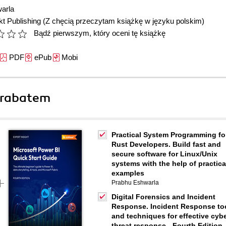
arla
t Publishing
(Z chęcią przeczytam książkę w języku polskim)
Bądź pierwszym, który oceni tę książkę
PDF
ePub
Mobi
 rabatem
Practical System Programming fo
Rust Developers. Build fast and
secure software for Linux/Unix
systems with the help of practica
examples
Prabhu Eshwarla
Digital Forensics and Incident
Response. Incident Response to
and techniques for effective cyb
threat response - Fourth Edition