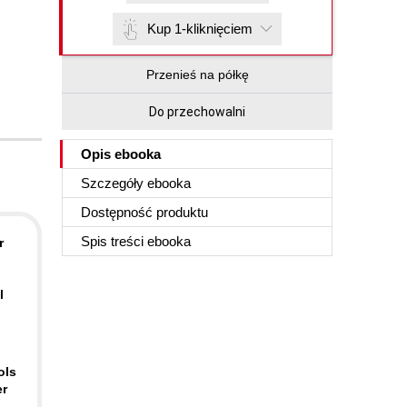
Kup 1-kliknięciem
Przenieś na półkę
Do przechowalni
Opis
ebooka
Szczegóły
ebooka
Dostępność produktu
Spis treści
ebooka
r
l
ols
er