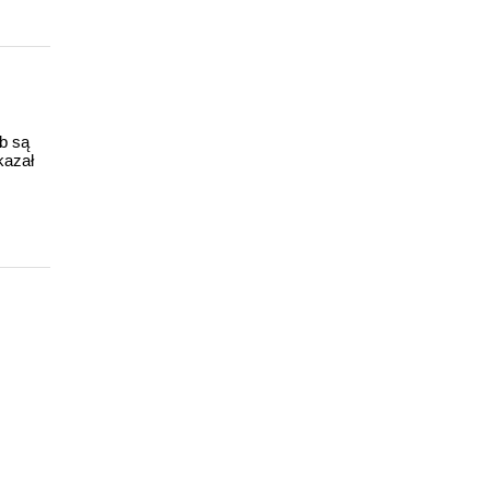
ub są
kazał