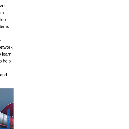
vel
tem
also
stems
o
network
 learn
o help
 and