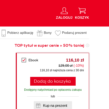
ZALOGUJ
KOSZYK
Pobierz aplikację
Bony
Podaruj prezent
TOP tytuł w super cenie » 50% taniej
116,10 zł
Ebook
129,00 zł
(-10%)
116,10 zł najniższa cena z 30 dni
Dodaj do koszyka
Dostępny natychmiast po opłaceniu zakupu
lub
Kup na prezent