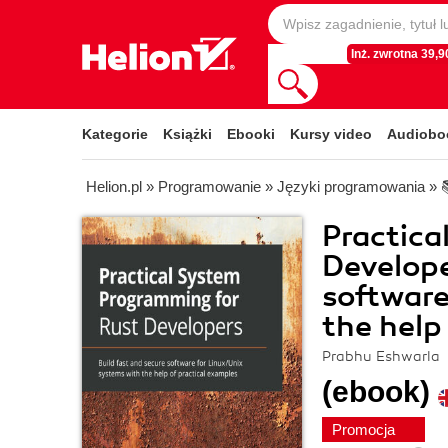
Inż. zwrotna 39,90
Kategorie
Książki
Ebooki
Kursy video
Audiobo
Helion.pl
»
Programowanie
»
Języki programowania
»
Practica
Develope
software
the help
Prabhu Eshwarla
(ebook)
Promocja