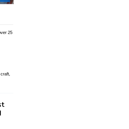
over 25
craft,
st
l