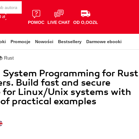
 zł
POMOC
LIVE CHAT
OD O,OOZŁ
oki
Promocje
Nowości
Bestsellery
Darmowe ebooki
📚 Rust
l System Programming for Rust
rs. Build fast and secure
 for Linux/Unix systems with
 of practical examples