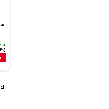
oft
3 zł
16%)
a
ld