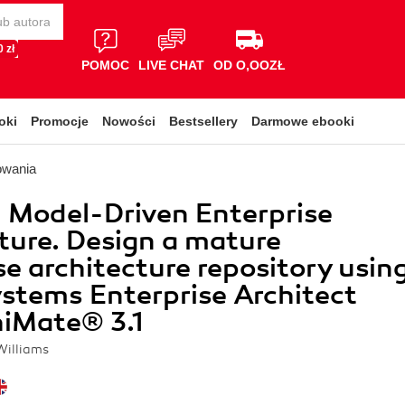
 zł
POMOC
LIVE CHAT
OD O,OOZŁ
oki
Promocje
Nowości
Bestsellery
Darmowe ebooki
owania
l Model-Driven Enterprise
ture. Design a mature
se architecture repository usin
stems Enterprise Architect
hiMate® 3.1
Williams