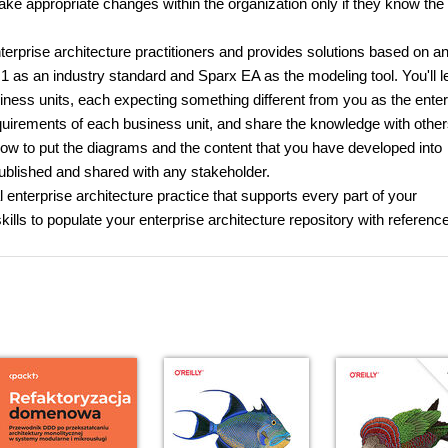
ke appropriate changes within the organization only if they know the
rprise architecture practitioners and provides solutions based on an
1 as an industry standard and Sparx EA as the modeling tool. You'll l
business units, each expecting something different from you as the ente
t requirements of each business unit, and share the knowledge with othe
 how to put the diagrams and the content that you have developed into
blished and shared with any stakeholder.
al enterprise architecture practice that supports every part of your
ills to populate your enterprise architecture repository with referenc