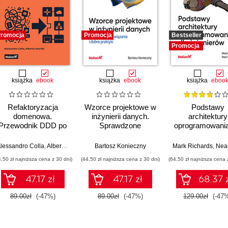
romocja
Promocja
Bestseller
Promocja
książka
ebook
książka
ebook
książka
eboo
Refaktoryzacja
Wzorce projektowe w
Podstawy
domenowa.
inżynierii danych.
architektury
Przewodnik DDD po
Sprawdzone
oprogramowania
przekształcaniu
rozwiązania i dobre
inżynierów. Wyd
architektury
praktyki
II
lessandro Colla
,
Alberto Acerbis
Bartosz Konieczny
Mark Richards
,
Neal
monolitycznej w
4,50 zł najniższa cena z 30 dni)
(44,50 zł najniższa cena z 30 dni)
(64,50 zł najniższa cena 
systemy modularne i
mikrousługi
47.17 zł
47.17 zł
68.37 
89.00zł
(-47%)
89.00zł
(-47%)
129.00zł
(-47