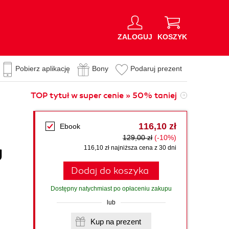
ZALOGUJ
KOSZYK
Pobierz aplikację
Bony
Podaruj prezent
TOP tytuł w super cenie » 50% taniej
116,10 zł
Ebook
129,00 zł
(-10%)
g
116,10 zł najniższa cena z 30 dni
Dodaj do koszyka
Dostępny natychmiast po opłaceniu zakupu
lub
Kup na prezent