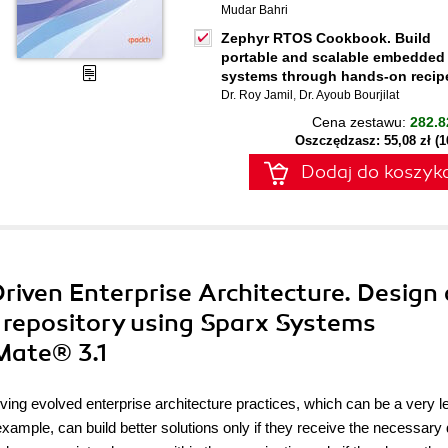
Mudar Bahri
Zephyr RTOS Cookbook. Build
portable and scalable embedded
systems through hands-on recip
Dr. Roy Jamil
,
Dr. Ayoub Bourjilat
Cena zestawu:
282.8
Oszczędzasz: 55,08 zł (
Dodaj do koszyk
Driven Enterprise Architecture. Design 
 repository using Sparx Systems
Mate® 3.1
ving evolved enterprise architecture practices, which can be a very l
xample, can build better solutions only if they receive the necessary