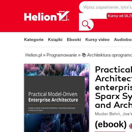
Kursy od 16,70
Kategorie
Książki
Ebooki
Kursy video
Audiobo
Helion.pl
»
Programowanie
»
📚 Architektura oprogram
Practica
Architec
enterpri
Sparx Sy
and Arc
Mudar Bahri, Joe 
(ebook)