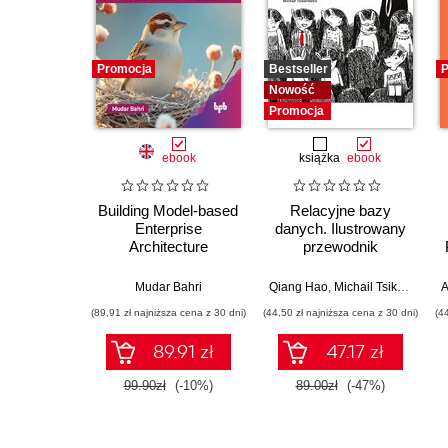
Promocja
Bestseller
P
Nowość
Promocja
ebook
książka
ebook
Building Model-based
Relacyjne bazy
Enterprise
danych. Ilustrowany
Architecture
przewodnik
Mudar Bahri
Qiang Hao
,
Michail Tsikerdekis
A
(89,91 zł najniższa cena z 30 dni)
(44,50 zł najniższa cena z 30 dni)
(4
89.91 zł
47.17 zł
99.90zł
(-10%)
89.00zł
(-47%)