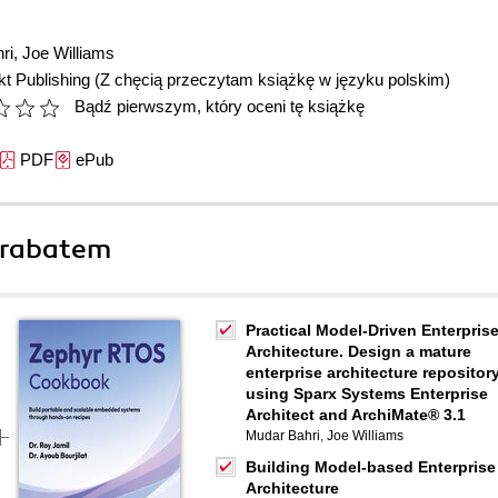
ri
,
Joe Williams
t Publishing
(Z chęcią przeczytam książkę w języku polskim)
Bądź pierwszym, który oceni tę książkę
PDF
ePub
 rabatem
Practical Model-Driven Enterpris
Architecture. Design a mature
enterprise architecture repositor
using Sparx Systems Enterprise
Architect and ArchiMate® 3.1
Mudar Bahri
,
Joe Williams
Building Model-based Enterprise
Architecture