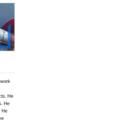
ework
cts. He
s. He
. He
ve