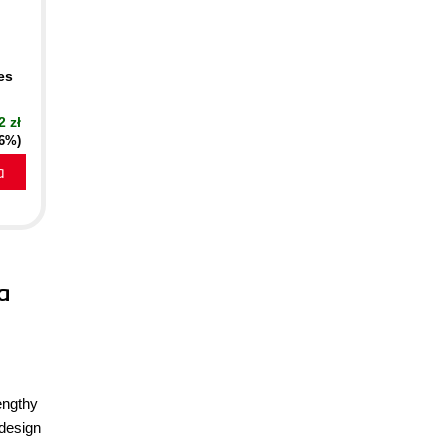
es
2 zł
16%)
a
a
engthy
 design