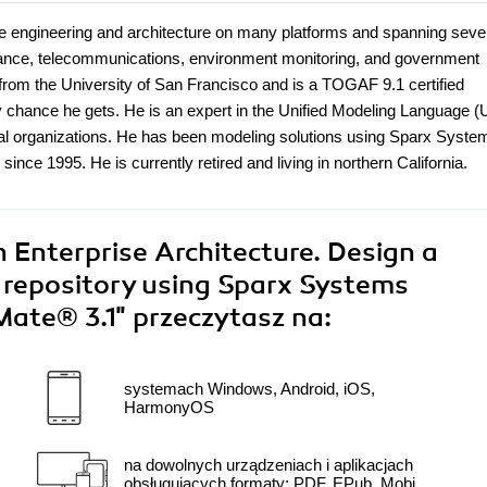
re engineering and architecture on many platforms and spanning seve
surance, telecommunications, environment monitoring, and government
rom the University of San Francisco and is a TOGAF 9.1 certified
ry chance he gets. He is an expert in the Unified Modeling Language 
ral organizations. He has been modeling solutions using Sparx Syste
ince 1995. He is currently retired and living in northern California.
 Enterprise Architecture. Design a
 repository using Sparx Systems
Mate® 3.1"
przeczytasz na:
systemach Windows, Android, iOS,
HarmonyOS
na dowolnych urządzeniach i aplikacjach
obsługujących formaty: PDF, EPub, Mobi