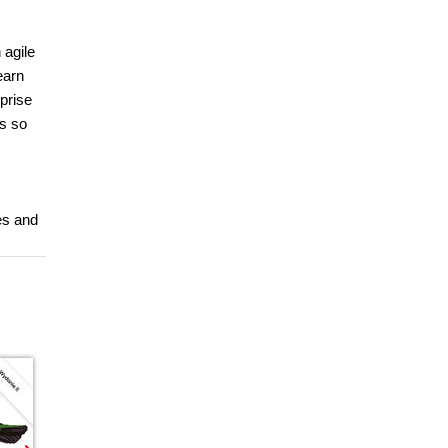
 agile
earn
rprise
rs so
es and