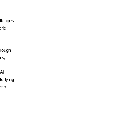
allenges
orld
t
hrough
rs,
 AI
derlying
ross