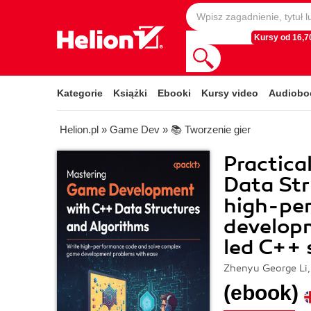
Kursy od 16,70
Kategorie
Książki
Ebooki
Kursy video
Audiobo
Helion.pl
»
Game Dev
»
📚 Tworzenie gier
Practic
Data Str
high-pe
developm
led C++ 
Zhenyu George Li,
(ebook)