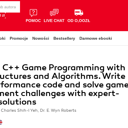
 zł
POMOC
LIVE CHAT
OD O,OOZŁ
oki
Promocje
Nowości
Bestsellery
Darmowe ebooki
al C++ Game Programming with
uctures and Algorithms. Write
rformance code and solve gam
ent challenges with expert-
solutions
 Charles Shih-I Yeh, Dr. E. Wyn Roberts