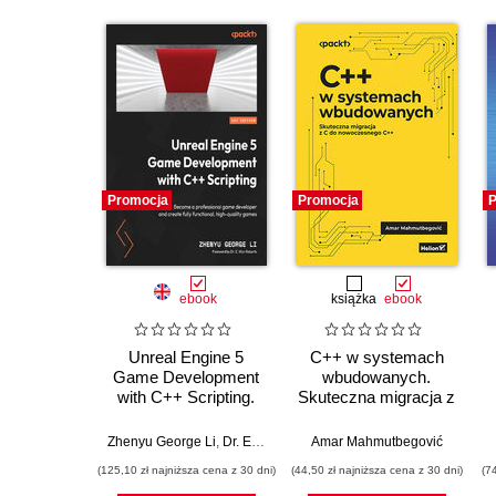
Promocja
Promocja
P
ebook
książka
ebook
Unreal Engine 5
C++ w systemach
Game Development
wbudowanych.
with C++ Scripting.
Skuteczna migracja z
Become a
C do nowoczesnego
professional game
C++
Zhenyu George Li
,
Dr. E. Wyn Roberts
Amar Mahmutbegović
developer and create
(125,10 zł najniższa cena z 30 dni)
(44,50 zł najniższa cena z 30 dni)
(7
fully functional, high-