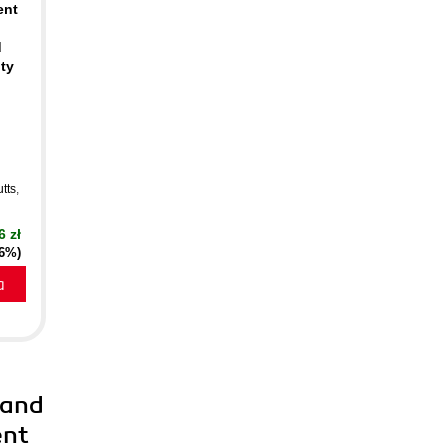
ent
d
ity
tts
,
6 zł
16%)
a
 and
ent