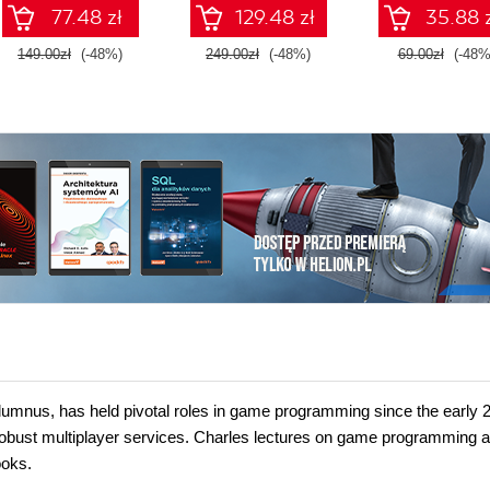
77.48 zł
129.48 zł
35.88 
149.00zł
(-48%)
249.00zł
(-48%)
69.00zł
(-48%
 alumnus, has held pivotal roles in game programming since the early 
robust multiplayer services. Charles lectures on game programming a
ooks.