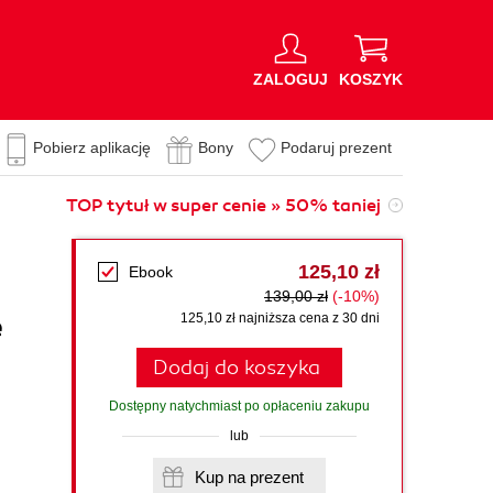
ZALOGUJ
KOSZYK
Pobierz aplikację
Bony
Podaruj prezent
TOP tytuł w super cenie » 50% taniej
125,10 zł
Ebook
139,00 zł
(-10%)
e
125,10 zł najniższa cena z 30 dni
Dodaj do koszyka
Dostępny natychmiast po opłaceniu zakupu
lub
Kup na prezent