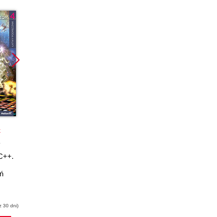
Promocja
Promocja
k
książka
ebook
książka
ebook
C++.
C++. Podróż po
Język C dla małych
języku dla
urządzeń. Krótki kod
ń
zaawansowanych.
o wielkich
 4.
Wydanie III
możliwościach
Bjarne Stroustrup
Marc Loy
z 30 dni)
(39,50 zł najniższa cena z 30 dni)
(33,50 zł najniższa cena z 30 dni)