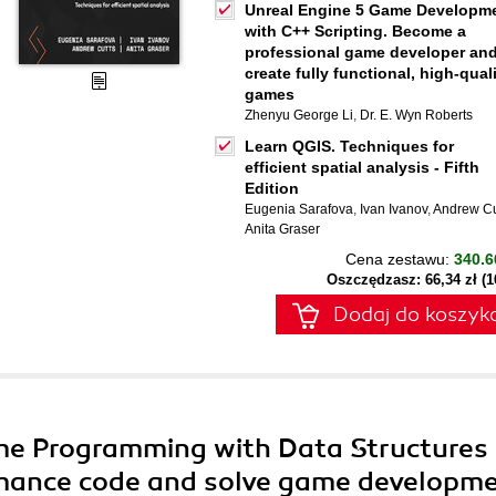
Unreal Engine 5 Game Developm
with C++ Scripting. Become a
professional game developer an
create fully functional, high-qual
games
Zhenyu George Li
,
Dr. E. Wyn Roberts
Learn QGIS. Techniques for
efficient spatial analysis - Fifth
Edition
Eugenia Sarafova
,
Ivan Ivanov
,
Andrew Cu
Anita Graser
Cena zestawu:
340.6
Oszczędzasz: 66,34 zł (
Dodaj do koszyk
ame Programming with Data Structures
rmance code and solve game developm