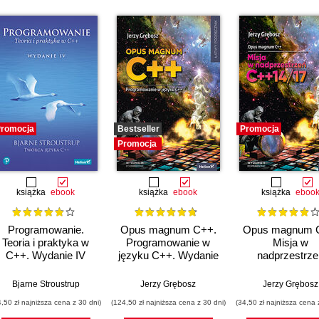
romocja
Bestseller
Promocja
Promocja
książka
ebook
książka
ebook
książka
eboo
Programowanie.
Opus magnum C++.
Opus magnum 
Teoria i praktyka w
Programowanie w
Misja w
C++. Wydanie IV
języku C++. Wydanie
nadprzestrze
III poprawione
C++14/17. Tom
(komplet)
Wydanie II
Bjarne Stroustrup
Jerzy Grębosz
Jerzy Grębosz
poprawione
4,50 zł najniższa cena z 30 dni)
(124,50 zł najniższa cena z 30 dni)
(34,50 zł najniższa cena 