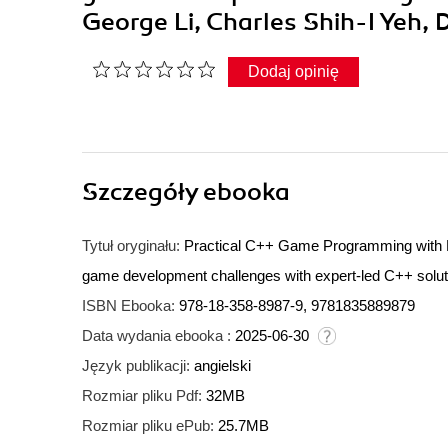
George Li, Charles Shih-I Yeh, 
Dodaj opinię
Szczegóły
ebooka
Tytuł oryginału:
Practical C++ Game Programming with D
game development challenges with expert-led C++ solut
ISBN Ebooka:
978-18-358-8987-9, 9781835889879
Data wydania ebooka :
2025-06-30
Język publikacji:
angielski
Rozmiar pliku Pdf:
32MB
Rozmiar pliku ePub:
25.7MB