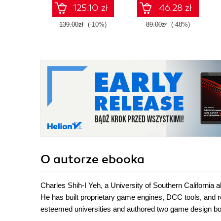
quality games
125.10 zł
46.28 zł
139.00zł
(-10%)
89.00zł
(-48%)
O autorze
ebooka
Charles Shih-I Yeh, a University of Southern California
He has built proprietary game engines, DCC tools, and 
esteemed universities and authored two game design b