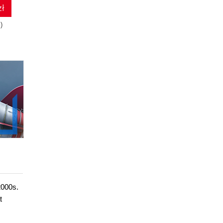
zł
41.08 zł
34.84 zł
)
79.00zł
(-48%)
67.00zł
(-48%)
2000s.
t