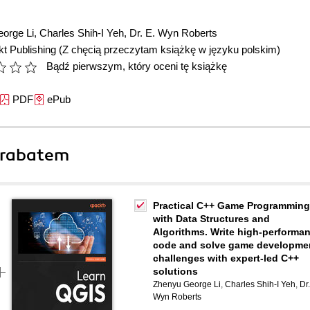
orge Li
,
Charles Shih-I Yeh
,
Dr. E. Wyn Roberts
t Publishing
(Z chęcią przeczytam książkę w języku polskim)
Bądź pierwszym, który oceni tę książkę
PDF
ePub
 rabatem
Practical C++ Game Programming
with Data Structures and
Algorithms. Write high-performa
code and solve game developme
challenges with expert-led C++
solutions
Zhenyu George Li
,
Charles Shih-I Yeh
,
Dr.
Wyn Roberts