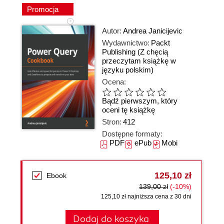
Promocja
Autor:
Andrea Janicijevic
Wydawnictwo:
Packt
Publishing
(Z chęcią
przeczytam książkę w
języku polskim)
Ocena:
Bądź pierwszym, który
oceni tę książkę
Stron:
412
Dostępne formaty:
PDF
ePub
Mobi
125,10 zł
Ebook
139,00 zł
(-10%)
125,10 zł najniższa cena z 30 dni
Dodaj do koszyka