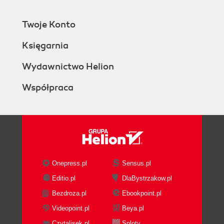
Twoje Konto
Księgarnia
Wydawnictwo Helion
Współpraca
Onepress.pl
Sensus.pl
Editio.pl
DlaBystrzakow.pl
Bezdroza.pl
Ebookpoint.pl
Videopoint.pl
Beya.pl
Czytalisek.pl
Sploty