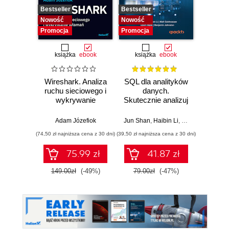
Bestseller
Bestseller
Nowość
Nowość
Nowość
Promocja
Promocja
książka
ebook
książka
ebook
Wireshark. Analiza
SQL dla analityków
Power 
ruchu sieciowego i
danych.
video
wykrywanie
Skutecznie analizuj
d
włamań
dane, wyciągaj
profe
wartościowe
Adam Józefiok
Jun Shan
,
Haibin Li
,
Matt Goldwasser
Ad
wnioski i opanuj
(74,50 zł najniższa cena z 30 dni)
(39,50 zł najniższa cena z 30 dni)
zaawansowany
SQL na potrzeby
75.99 zł
41.87 zł
2
praktycznych
zastosowań.
149.00zł
(-49%)
79.00zł
(-47%)
Wydanie IV