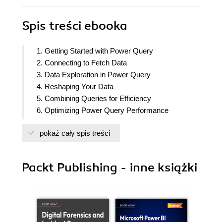
Spis treści
ebooka
1. Getting Started with Power Query
2. Connecting to Fetch Data
3. Data Exploration in Power Query
4. Reshaping Your Data
5. Combining Queries for Efficiency
6. Optimizing Power Query Performance
7. Leveraging the M Language
pokaż cały spis treści
8. Adding Value to Your Data
9. Performance Tuning with Power BI Dataflows
10. Implementing Query Diagnostics
Packt Publishing - inne książki