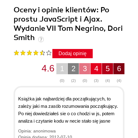
Oceny i opinie klientów: Po
prostu JavaScript i Ajax.
Wydanie VII Tom Negrino, Dori
Smith
Dodaj opinię
4.6
1
2
3
4
5
6
(0)
(2)
(0)
(3)
(4)
(4)
Książka jak najbardziej dla początkujących, to
zależy jaki ma zasób rozumowania początkujący.
Po niej dowiedziałeś sie o co chodzi w js, potem
analiza i czytanie kodu w necie stało się jasne
Opinia: anonimowa
Opinia dodana: 2012-07-10