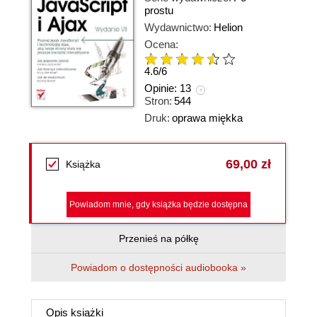
prostu
Wydawnictwo:
Helion
Ocena:
4.6
/
6
Opinie:
13
Stron:
544
Druk:
oprawa miękka
69,00 zł
Książka
Powiadom mnie, gdy książka będzie dostępna
Przenieś na półkę
Powiadom o dostępności audiobooka »
Opis
książki