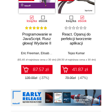
książka
ebook
książka
ebook
ksią
Programowanie w
React. Opanuj do
J
JavaScript. Rusz
perfekcji tworzenie
par
głową! Wydanie II
aplikacji
progr
internetowych
Teoria
nowej generacji
Eric Freeman
,
Elisabeth Robson
Tejas Kumar
Fe
(83,40 zł najniższa cena z 30 dni)
(39,50 zł najniższa cena z 30 dni)
(26,94 zł naj
87.57 zł
41.87 zł
139.00zł
(-37%)
79.00zł
(-47%)
44.9