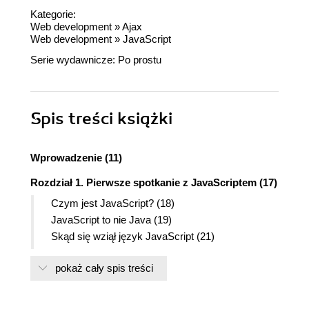
Kategorie:
Web development
»
Ajax
Web development
»
JavaScript
Serie wydawnicze:
Po prostu
Spis treści
książki
Wprowadzenie (11)
Rozdział 1. Pierwsze spotkanie z JavaScriptem (17)
Czym jest JavaScript? (18)
JavaScript to nie Java (19)
Skąd się wziął język JavaScript (21)
Co potrafi JavaScript (22)
pokaż cały spis treści
Czego JavaScript nie zrobi (23)
Czym jest Ajax? (24)
Język obiektowy (27)