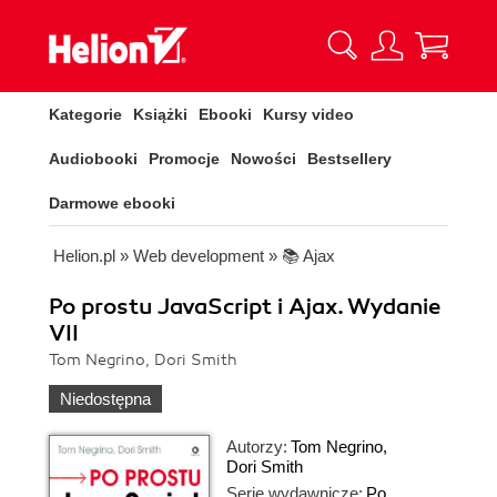
Kategorie
Książki
Ebooki
Kursy video
Audiobooki
Promocje
Nowości
Bestsellery
Darmowe ebooki
Helion.pl
»
Web development
»
📚 Ajax
Po prostu JavaScript i Ajax. Wydanie
VII
Tom Negrino, Dori Smith
Niedostępna
Autorzy:
Tom Negrino
,
Dori Smith
Serie wydawnicze:
Po