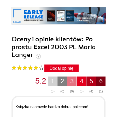
Oceny i opinie klientów: Po
prostu Excel 2003 PL Maria
Langer
Dodaj opinię
5.2
1
2
3
4
5
6
(0)
(0)
(0)
(0)
(4)
(1)
Książka naprawdę bardzo dobra, polecam!