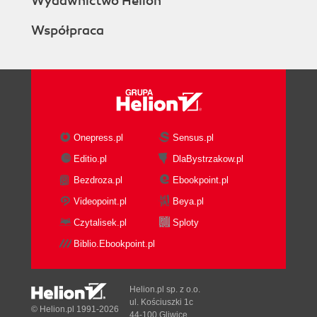
Wydawnictwo Helion
Funkcje informacyjne (111)
Współpraca
Funkcje daty i czasu (112)
Funkcje tekstowe (114)
Rozdział 6. Formatowanie komórek (117)
Podstawy formatowania (117)
Formatowanie liczb (118)
Wyrównywanie (121)
Onepress.pl
Sensus.pl
Formatowanie czcionek (127)
Obramowania (130)
Editio.pl
DlaBystrzakow.pl
Cieniowanie komórek (132)
Bezdroza.pl
Ebookpoint.pl
Style (133)
Videopoint.pl
Beya.pl
Formatowanie warunkowe (134)
Czytalisek.pl
Sploty
Malarz formatów (135)
Dobieranie szerokości kolumn i wysokości
Biblio.Ebookpoint.pl
wierszy (136)
Autodopasowanie (139)
Helion.pl sp. z o.o.
Autoformatowanie (140)
ul. Kościuszki 1c
© Helion.pl 1991-2026
Usuwanie formatowania z komórek (141)
44-100 Gliwice