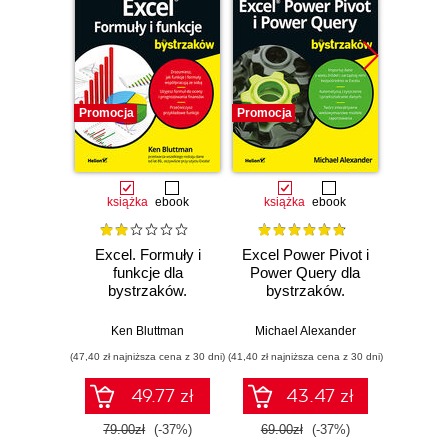
Promocja
Promocja
Promocj
książka
ebook
książka
ebook
ksią
Excel. Formuły i
Excel Power Pivot i
Excel 
funkcje dla
Power Query dla
bystrzaków.
bystrzaków.
Michael 
Wydanie VI
Wydanie II
Ken Bluttman
Michael Alexander
(47,40 zł najniższa cena z 30 dni)
(41,40 zł najniższa cena z 30 dni)
(107,40 zł 
49.77 zł
43.47 zł
79.00zł
(-37%)
69.00zł
(-37%)
179.0