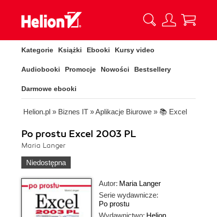
Kategorie
Książki
Ebooki
Kursy video
Audiobooki
Promocje
Nowości
Bestsellery
Darmowe ebooki
Helion.pl
»
Biznes IT
»
Aplikacje Biurowe
»
📚 Excel
Po prostu Excel 2003 PL
Maria Langer
Niedostępna
Autor:
Maria Langer
Serie wydawnicze:
Po prostu
Wydawnictwo:
Helion