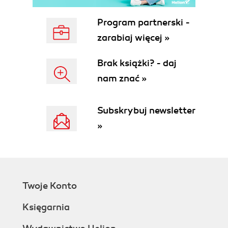
Wycofywanie, powtarzanie i ponawianie operacji
(68)
Program partnerski -
Rozdział 4. Pracujemy ze skoroszytami (71)
zarabiaj więcej »
Pliki programu Excel (71)
Arkusze skoroszytu (71)
Brak książki? - daj
Okna skoroszytów (78)
nam znać »
Zapisywanie plików na dysku (84)
Otwieranie istniejących skoroszytów (86)
Subskrybuj newsletter
Rozdział 5. Zastosowanie funkcji w formułach (87)
»
Funkcje (87)
Budowa funkcji (87)
Argumenty funkcji (88)
Wprowadzanie funkcji (89)
Funkcje matematyczne i trygonometryczne (94)
Twoje Konto
Funkcje statystyczne (100)
Funkcje finansowe (103)
Księgarnia
Funkcje logiczne (109)
Funkcje wyszukiwania i adresu (110)