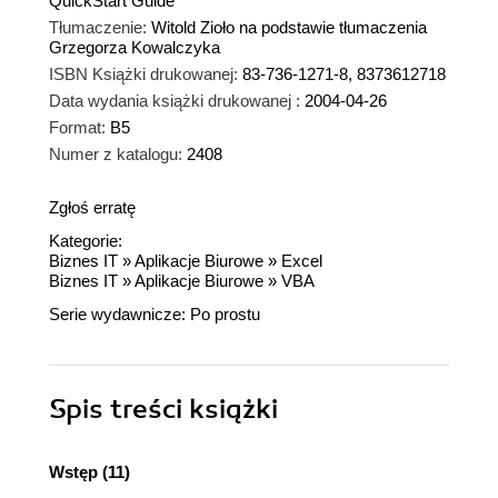
QuickStart Guide
Tłumaczenie:
Witold Zioło na podstawie tłumaczenia
Grzegorza Kowalczyka
ISBN Książki drukowanej:
83-736-1271-8, 8373612718
Data wydania książki drukowanej :
2004-04-26
Format:
B5
Numer z katalogu:
2408
Zgłoś erratę
Kategorie:
Biznes IT
»
Aplikacje Biurowe
»
Excel
Biznes IT
»
Aplikacje Biurowe
»
VBA
Serie wydawnicze:
Po prostu
Spis treści
książki
Wstęp (11)