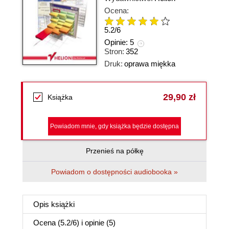
Ocena:
5.2
/
6
Opinie:
5
Stron:
352
Druk:
oprawa miękka
29,90 zł
Książka
Powiadom mnie, gdy książka będzie dostępna
Przenieś na półkę
Powiadom o dostępności audiobooka »
Opis
książki
Ocena (
5.2
/
6
) i opinie (5)