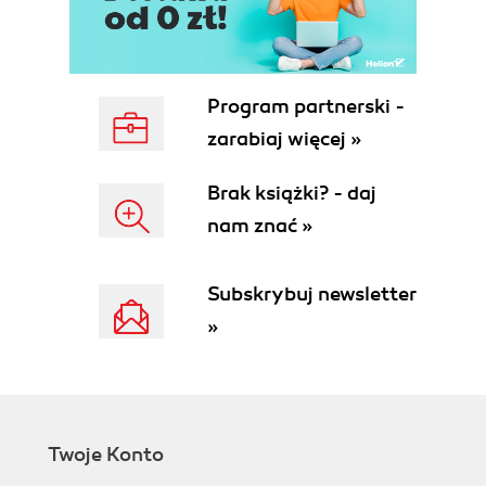
Stosowanie zestawów słów kluczowych (98)
Edycja słów kluczowych (101)
Rozdział 6. Odnajdowanie obrazów i tworzenie
kolekcji (105)
Program partnerski -
Korzystanie z filtra biblioteki (106)
zarabiaj więcej »
Tworzenie i stosowanie kolekcji (117)
Brak książki? - daj
Rozdział 7. Przetwarzanie obrazów (133)
nam znać »
Wprowadzanie szybkich poprawek (134)
Praca w module Develop (139)
Tworzenie wirtualnych kopii (140)
Subskrybuj newsletter
Korzystanie z panelu Presets (141)
»
Korzystanie z paneli Snapshots i History (144)
Wprowadzanie podstawowych dopasowań (146)
Dostosowanie krzywych tonalnych (151)
Korzystanie z paneli HSL i Color (153)
Korzystanie z paneli Grayscale i Split Toning (155)
Twoje Konto
Korzystanie z panelu Detail (160)