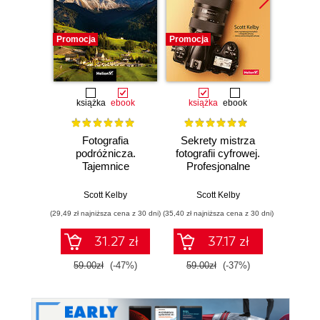
Promocja
Promocja
Promocj
książka
ebook
książka
ebook
ksią
Fotografia
Sekrety mistrza
Fo
podróżnicza.
fotografii cyfrowej.
kra
Tajemnice
Profesjonalne
wedł
zawodowców
zdjęcia krok po
Ke
wyjaśnione krok po
kroku
Przew
Scott Kelby
Scott Kelby
Sc
kroku
p
(29,49 zł najniższa cena z 30 dni)
(35,40 zł najniższa cena z 30 dni)
(29,95 zł naj
31.27 zł
37.17 zł
59.00zł
(-47%)
59.00zł
(-37%)
59.9