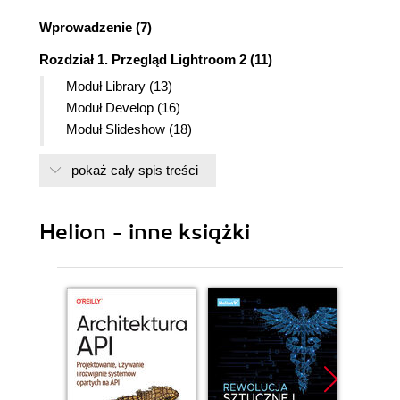
Wprowadzenie (7)
Rozdział 1. Przegląd Lightroom 2 (11)
Moduł Library (13)
Moduł Develop (16)
Moduł Slideshow (18)
Moduł Print (19)
pokaż cały spis treści
Moduł Web (20)
Kontrolowanie operacji trójkątów (21)
Rozdział 2. Importowanie obrazów (23)
Helion - inne książki
Ustawianie preferencji importu (24)
Importowanie obrazów (26)
Korzystanie z katalogów (36)
Rozdział 3. Poruszanie się w module Library (45)
Korzystanie z paska narzędzi (46)
Wybór źródła dla biblioteki (47)
Wybór widoku modułu Library (48)