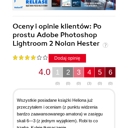
Oceny i opinie klientów: Po
prostu Adobe Photoshop
Lightroom 2 Nolan Hester
Dodaj opinię
4.0
1
2
3
4
5
6
(0)
(0)
(0)
(3)
(0)
(0)
Wszystkie posiadane książki Heliona już
przeczytałem i oceniam (z punktu widzenia
bardzo zaawansowanego amatora) w zasięgu
skali 6—3 (z jednym wyjątkiem). Robi to co
trzeba. Kuleje tłumaczenie.