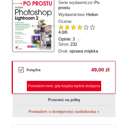
Serie wydawnicze:
Po
prostu
Wydawnictwo:
Helion
Ocena:
4.0
/
6
Opinie:
3
Stron:
232
Druk:
oprawa miękka
49,00 zł
Książka
Powiadom mnie, gdy książka będzie dostępna
Przenieś na półkę
Powiadom o dostępności audiobooka »