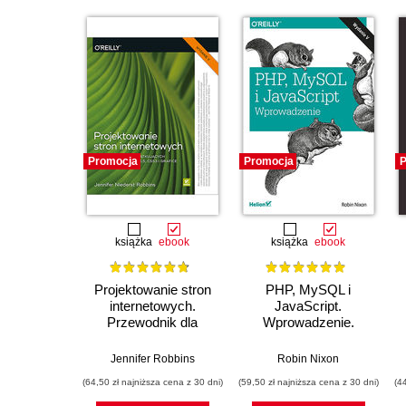
Promocja
Promocja
P
książka
ebook
książka
ebook
Projektowanie stron
PHP, MySQL i
internetowych.
JavaScript.
Przewodnik dla
Wprowadzenie.
początkujących
Wydanie V
webmasterów po
Jennifer Robbins
Robin Nixon
HTML5, CSS3 i
(64,50 zł najniższa cena z 30 dni)
(59,50 zł najniższa cena z 30 dni)
(4
grafice. Wydanie V