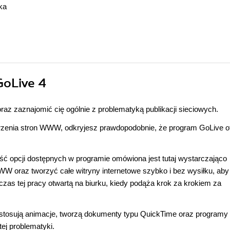
ka
GoLive 4
z zaznajomić cię ogólnie z problematyką publikacji sieciowych.
worzenia stron WWW, odkryjesz prawdopodobnie, że program GoLive o
ć opcji dostępnych w programie omówiona jest tutaj wystarczająco
W oraz tworzyć całe witryny internetowe szybko i bez wysiłku, aby
zas tej pracy otwartą na biurku, kiedy podąża krok za krokiem za
stosują animacje, tworzą dokumenty typu QuickTime oraz programy
ej problematyki.