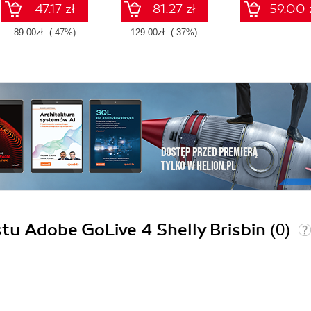
47.17 zł
81.27 zł
59.00 
89.00zł
(-47%)
129.00zł
(-37%)
stu Adobe GoLive 4 Shelly Brisbin
(0)