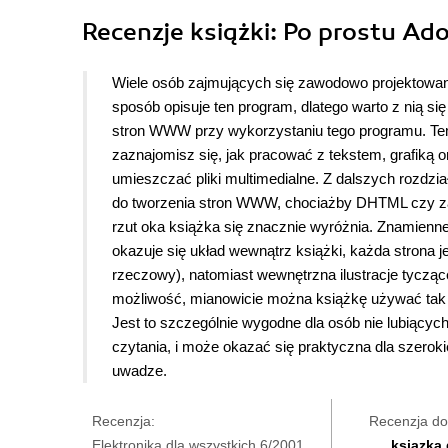
Recenzje
książki
: Po prostu Ado
Wiele osób zajmujących się zawodowo projektow
sposób opisuje ten program, dlatego warto z nią s
stron WWW przy wykorzystaniu tego programu. Tem
zaznajomisz się, jak pracować z tekstem, grafiką o
umieszczać pliki multimedialne. Z dalszych rozdzi
do tworzenia stron WWW, chociażby DHTML czy zarz
rzut oka książka się znacznie wyróżnia. Znamienne j
okazuje się układ wewnątrz książki, każda strona je
rzeczowy), natomiast wewnętrzna ilustracje tyczą
możliwość, mianowicie można książkę używać tak j
Jest to szczególnie wygodne dla osób nie lubiących
czytania, i może okazać się praktyczna dla szero
uwadze.
Recenzja:
Recenzja do
Elektronika dla wszystkich 6/2001
ksiązka