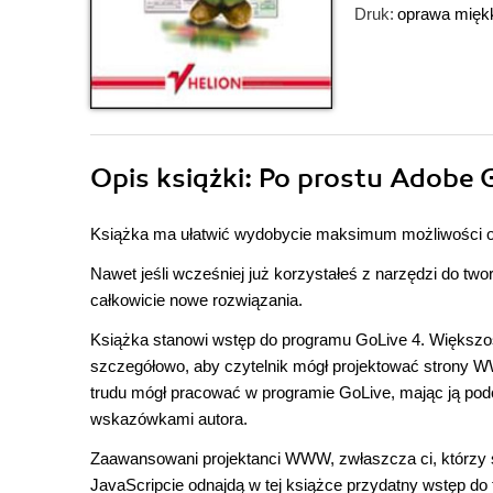
Druk:
oprawa mięk
Opis
książki
: Po prostu Adobe 
Książka ma ułatwić wydobycie maksimum możliwości ora
Nawet jeśli wcześniej już korzystałeś z narzędzi do t
całkowicie nowe rozwiązania.
Książka stanowi wstęp do programu GoLive 4. Większoś
szczegółowo, aby czytelnik mógł projektować strony WW
trudu mógł pracować w programie GoLive, mając ją podc
wskazówkami autora.
Zaawansowani projektanci WWW, zwłaszcza ci, którzy 
JavaScripcie odnajdą w tej książce przydatny wstęp do t