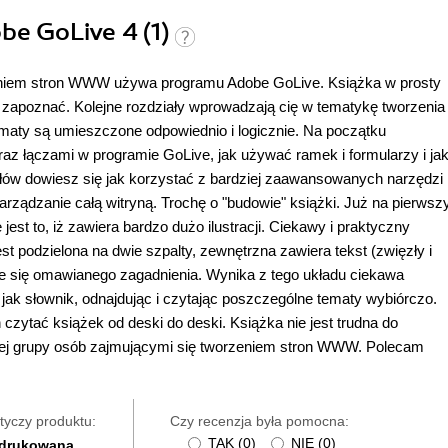
be GoLive 4 (1)
aniem stron WWW używa programu Adobe GoLive. Książka w prosty
ię zapoznać. Kolejne rozdziały wprowadzają cię w tematykę tworzenia
aty są umieszczone odpowiednio i logicznie. Na początku
raz łączami w programie GoLive, jak używać ramek i formularzy i ja
ałów dowiesz się jak korzystać z bardziej zaawansowanych narzędzi
ądzanie całą witryną. Trochę o "budowie" książki. Już na pierwsz
est to, iż zawiera bardzo dużo ilustracji. Ciekawy i praktyczny
st podzielona na dwie szpalty, zewnętrzna zawiera tekst (zwięzły i
ce się omawianego zagadnienia. Wynika z tego układu ciekawa
ak słownik, odnajdując i czytając poszczególne tematy wybiórczo.
 czytać książek od deski do deski. Książka nie jest trudna do
kiej grupy osób zajmującymi się tworzeniem stron WWW. Polecam
tyczy produktu:
Czy recenzja była pomocna:
TAK
(
0
)
NIE
(
0
)
 drukowana