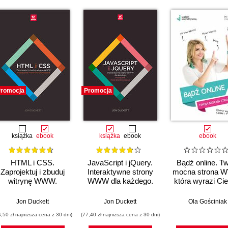
romocja
Promocja
książka
ebook
książka
ebook
ebook
HTML i CSS.
JavaScript i jQuery.
Bądź online. T
Zaprojektuj i zbuduj
Interaktywne strony
mocna strona 
witrynę WWW.
WWW dla każdego.
która wyrazi Cie
Podręcznik Front-
Podręcznik Front-
Twój biznes
End Developera
End Developera
Jon Duckett
Jon Duckett
Ola Gościniak
4,50 zł najniższa cena z 30 dni)
(77,40 zł najniższa cena z 30 dni)