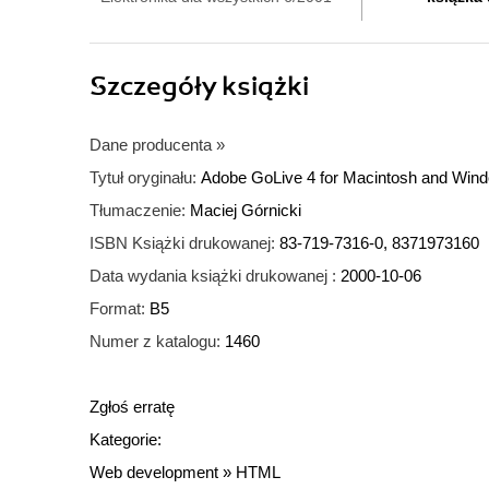
Szczegóły
książki
Dane producenta
»
Tytuł oryginału:
Adobe GoLive 4 for Macintosh and Wi
Tłumaczenie:
Maciej Górnicki
ISBN Książki drukowanej:
83-719-7316-0, 8371973160
Data wydania książki drukowanej :
2000-10-06
Format:
B5
Numer z katalogu:
1460
Zgłoś erratę
Kategorie:
Web development
»
HTML