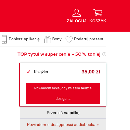
ZALOGUJ
KOSZYK
Pobierz aplikację
Bony
Podaruj prezent
TOP tytuł w super cenie » 50% taniej
35,00 zł
Książka
Powiadom mnie, gdy książka będzie
dostępna
Przenieś na półkę
Powiadom o dostępności audiobooka »