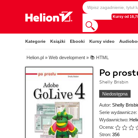
Kursy od 16,70
Kategorie
Książki
Ebooki
Kursy video
Audiobo
Helion.pl
»
Web development
»
📚 HTML
Po prost
Shelly Brisbin
Niedostępna
Autor:
Shelly Brisbi
Serie wydawnicze:
Wydawnictwo:
Heli
Ocena:
Stron:
356