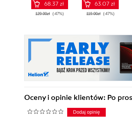
68.37 zł
63.07 zł
129.00zł
(-47%)
119.00zł
(-47%)
Oceny i opinie klientów: Po pro
Dodaj opinię