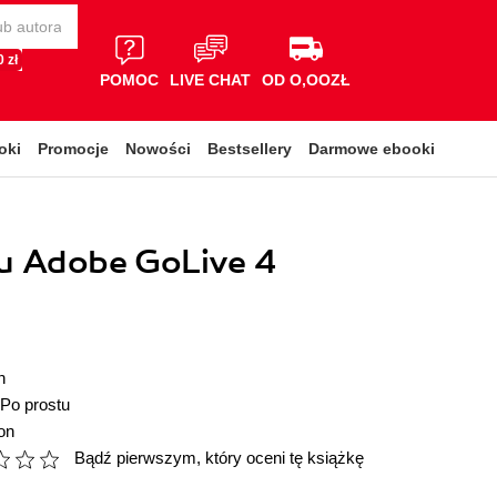
 zł
POMOC
LIVE CHAT
OD O,OOZŁ
oki
Promocje
Nowości
Bestsellery
Darmowe ebooki
u Adobe GoLive 4
n
Po prostu
on
Bądź pierwszym, który oceni tę książkę