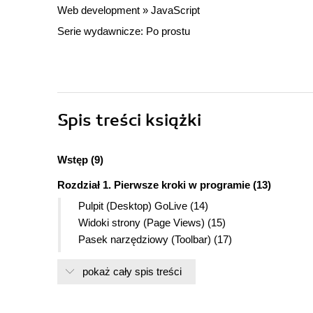
Web development
»
JavaScript
Serie wydawnicze:
Po prostu
Spis treści
książki
Wstęp (9)
Rozdział 1. Pierwsze kroki w programie (13)
Pulpit (Desktop) GoLive (14)
Widoki strony (Page Views) (15)
Pasek narzędziowy (Toolbar) (17)
Paleta (19)
pokaż cały spis treści
Inspektor (21)
Paleta kolorów (Color Palette) (22)
Narzędzia zarządzania witryną (Site Management) 