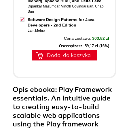
Iceberg, Apache Hudi, and Delta Lake
Dipankar Mazumdar
,
Vinoth Govindarajan
,
Chao
Sun
Software Design Patterns for Java
Developers - 2nd Edition
Lalit Mehra
Cena zestawu:
303.82 zł
Oszczędzasz: 59,17 zł (16%)
Dodaj do koszyka
Opis
ebooka
: Play Framework
essentials. An intuitive guide
to creating easy-to-build
scalable web applications
using the Play framework