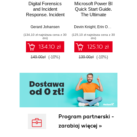
Digital Forensics
Microsoft Power BI
Pract
and Incident
Quick Start Guide.
Intel
Response. Incident
The Ultimate
Data-D
Response tools
Beginner's Guide
Hunti
and techniques for
to Power BI, Data
your c
Gerard Johansen
Devin Knight
,
Erin Ostrowsky
,
Mitchel
effective cyber
Storytelling, AI
effor
(134,10 zł najniższa cena z 30
(125,10 zł najniższa cena z 30
(116,10 zł 
threat response -
Tools, and
dete
dni)
dni)
Fourth Edition
Microsoft Fabric -
def
134.10 zł
125.10 zł
Fourth Edition
ATT&C
tool
149.00zł
(-10%)
139.00zł
(-10%)
129.0
E
Program partnerski -
zarabiaj więcej »