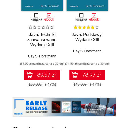
książka
ebook
książka
ebook
ksią
Java. Techniki
Java. Podstawy.
Java.
zaawansowane.
Wydanie XIII
progr
Wydanie XIII
Wyd
Cay S. Horstmann
Cay S. Horstmann
Jos
(84,50 zł najniższa cena z 30 dni)
(74,50 zł najniższa cena z 30 dni)
(49,50 zł naj
89.57 zł
78.97 zł
169.00zł
(-47%)
149.00zł
(-47%)
99.0