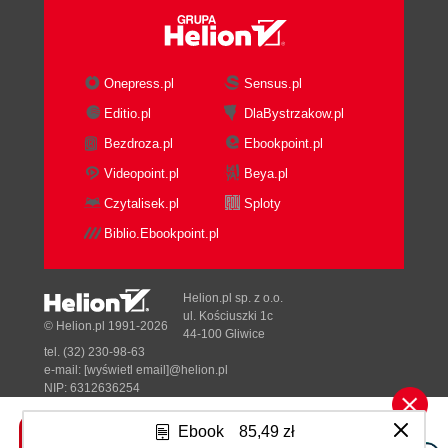
Onepress.pl
Sensus.pl
Editio.pl
DlaBystrzakow.pl
Bezdroza.pl
Ebookpoint.pl
Videopoint.pl
Beya.pl
Czytalisek.pl
Sploty
Biblio.Ebookpoint.pl
Helion.pl sp. z o.o.
ul. Kościuszki 1c
© Helion.pl 1991-2026
44-100 Gliwice
tel. (32) 230-98-63
e-mail:
[wyświetl email]@helion.pl
NIP: 6312636254
Regon: 241989027
Ebook
85,49 zł
Designed with ♥ by
Tonik.pl