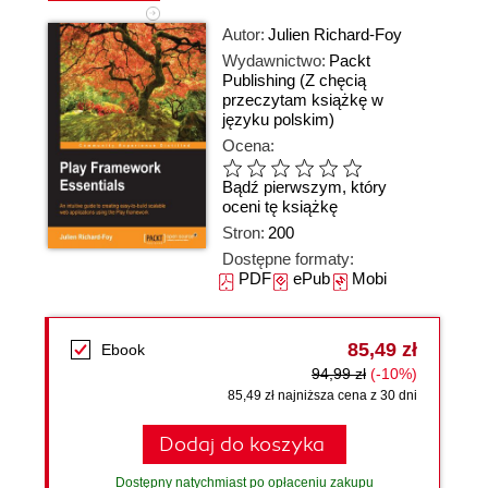
Autor:
Julien Richard-Foy
Wydawnictwo:
Packt
Publishing
(Z chęcią
przeczytam książkę w
języku polskim)
Ocena:
Bądź pierwszym, który
oceni tę książkę
Stron:
200
Dostępne formaty:
PDF
ePub
Mobi
85,49 zł
Ebook
94,99 zł
(-10%)
85,49 zł najniższa cena z 30 dni
Dodaj do koszyka
Dostępny natychmiast po opłaceniu zakupu