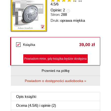
4.5
/
6
Opinie:
2
Stron:
288
Druk:
oprawa miękka
39,00 zł
Książka
Powiadom mnie, gdy książka będzie dostępna
Przenieś na półkę
Powiadom o dostępności audiobooka »
Opis
książki
Ocena (
4.5
/
6
) i opinie (2)