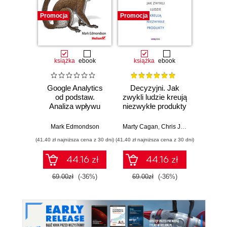
Promocja
Promocja
Promocj
książka
ebook
książka
ebook
ksią
Google Analytics
Decyzyjni. Jak
Micros
od podstaw.
zwykli ludzie kreują
dla 
Analiza wpływu
niezwykłe produkty
biznesowego i
Ja
wyznaczanie
Mark Edmondson
Marty Cagan
,
Chris Jones
trendów
(41,40 zł najniższa cena z 30 dni)
(41,40 zł najniższa cena z 30 dni)
(47,40 zł naj
44.16 zł
44.16 zł
69.00zł
(-36%)
69.00zł
(-36%)
79.0