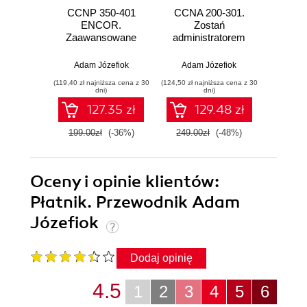
CCNP 350-401
CCNA 200-301.
Cis
ENCOR.
Zostań
Enterp
Zaawansowane
administratorem
ENC
administrowanie
sieci
siecią Cisco
komputerowych
Mec
Adam Józefiok
Adam Józefiok
Adam
Cisco
kierow
(119,40 zł najniższa cena z 30
(124,50 zł najniższa cena z 30
pa
dni)
dni)
s
127.35 zł
129.48 zł
4
komp
199.00zł
(-36%)
249.00zł
(-48%)
Oceny i opinie klientów:
Płatnik. Przewodnik Adam
Józefiok
Dodaj opinię
4.5
1
2
3
4
5
6