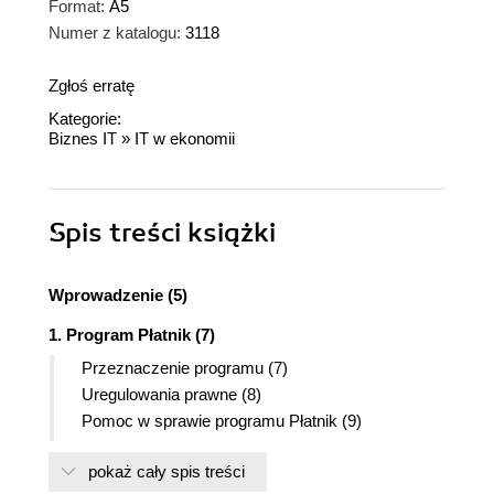
Format:
A5
Numer z katalogu:
3118
Zgłoś erratę
Kategorie:
Biznes IT
»
IT w ekonomii
Spis treści
książki
Wprowadzenie (5)
1. Program Płatnik (7)
Przeznaczenie programu (7)
Uregulowania prawne (8)
Pomoc w sprawie programu Płatnik (9)
Opis programu (10)
pokaż cały spis treści
Skróty klawiszowe używane w programie (15)