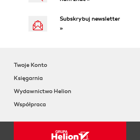
Tworzenie dokumentów zgłoszeniowych (172)
Tworzenie dokumentów rozliczeniowych (178)
Subskrybuj newsletter
Tworzenie dokumentów korygujących (186)
»
Tworzenie zestawów dokumentów (188)
Obsługa wyciągów z Centralnego Rejestru
Ubezpieczonych (CRU) (191)
Wysyłanie zestawów do ZUS-u (207)
Przygotowanie przelewów bankowych (214)
Twoje Konto
Tworzenie raportów ZUS RMUA (220)
7. Zasady bezpieczeństwa (227)
Księgarnia
Instalowanie programu antywirusowego (227)
Wydawnictwo Helion
Instalacja i konfiguracja zapory ogniowej (232)
Instalowanie programu Microsoft AntiSpyware
Współpraca
(237)
Dziesięć przykazań bezpiecznej pracy z
programem Płatnik (239)
8. Najczęstsze problemy z programem (241)