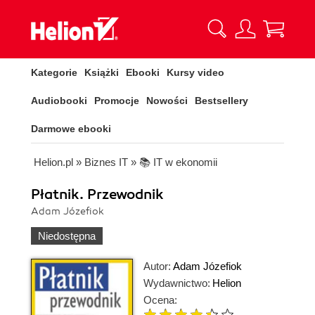
Kategorie
Książki
Ebooki
Kursy video
Audiobooki
Promocje
Nowości
Bestsellery
Darmowe ebooki
Helion.pl
»
Biznes IT
»
📚 IT w ekonomii
Płatnik. Przewodnik
Adam Józefiok
Niedostępna
Autor:
Adam Józefiok
Wydawnictwo:
Helion
Ocena: