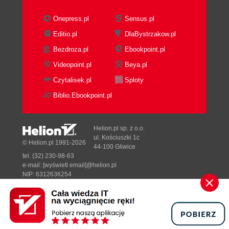
Zapomniane hasło do bazy danych (241)
Zapomniane hasło do programu (244)
Onepress.pl
Sensus.pl
Częstotliwość zmiany hasła (245)
Editio.pl
DlaBystrzakow.pl
Jak naprawić uszkodzoną bazę MS Access?
Bezdroza.pl
Ebookpoint.pl
(248)
Videopoint.pl
Beya.pl
Literatura (273)
Czytalisek.pl
Sploty
Skorowidz (275)
Biblio.Ebookpoint.pl
Helion.pl sp. z o.o.
ul. Kościuszki 1c
© Helion.pl 1991-2026
44-100 Gliwice
tel. (32) 230-98-63
e-mail:
[wyświetl email]@helion.pl
NIP: 6312636254
Regon: 241989027
Designed with ♥ by
Tonik.pl
Pełna wersja strony »