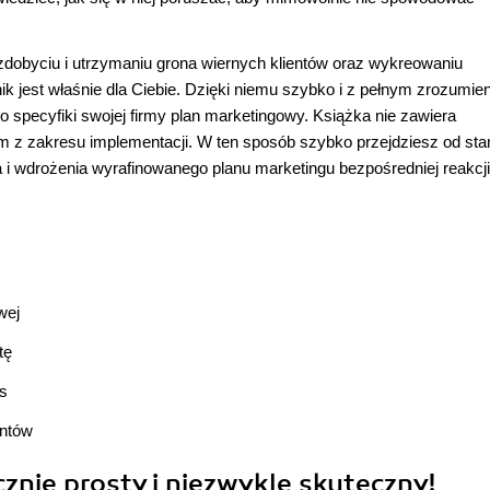
 zdobyciu i utrzymaniu grona wiernych klientów oraz wykreowaniu
k jest właśnie dla Ciebie. Dzięki niemu szybko i z pełnym zrozumie
o specyfiki swojej firmy plan marketingowy. Książka nie zawiera
m z zakresu implementacji. W ten sposób szybko przejdziesz od sta
 i wdrożenia wyrafinowanego planu marketingu bezpośredniej reakcji.
wej
tę
s
entów
znie prosty i niezwykle skuteczny!