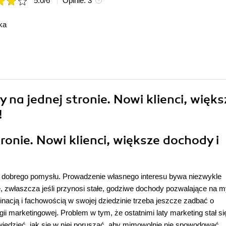
5.0
/
6
Opinie:
3
ka
 na jednej stronie. Nowi klienci, więks
!
onie. Nowi klienci, większe dochody i
 i dobrego pomysłu. Prowadzenie własnego interesu bywa niezwykle
 zwłaszcza jeśli przynosi stałe, godziwe dochody pozwalające na m
minacją i fachowością w swojej dziedzinie trzeba jeszcze zadbać o
i marketingowej. Problem w tym, że ostatnimi laty marketing stał si
wiedzieć, jak się w niej poruszać, aby mimowolnie nie spowodować