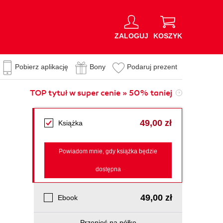
ZALOGUJ
KOSZYK
Pobierz aplikację
Bony
Podaruj prezent
TOP tytuł w super cenie » 50% taniej
49,00 zł
Książka
Powiadom mnie, gdy książka będzie
dostępna
49,00 zł
Ebook
Przenieś na półkę