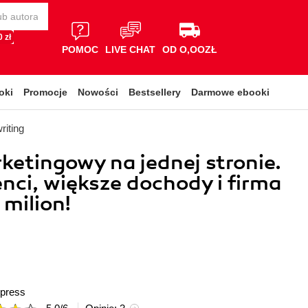
 zł
POMOC
LIVE CHAT
OD O,OOZŁ
oki
Promocje
Nowości
Bestsellery
Darmowe ebooki
riting
ketingowy na jednej stronie.
enci, większe dochody i firma
 milion!
press