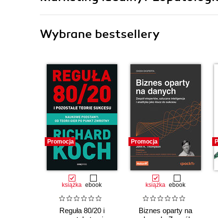
Wybrane bestsellery
Promocja
Promocja
P
książka
ebook
książka
ebook
Reguła 80/20 i
Biznes oparty na