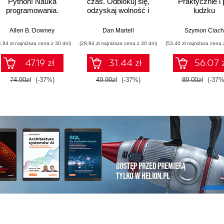
Python! Nauka
czas. Odblokuj się,
Praktycznie i 
programowania.
odzyskaj wolność i
ludzku
Wydanie III
stwórz własne
imperium
Allen B. Downey
Dan Martell
Szymon Ciach
4,94 zł najniższa cena z 30 dni)
(29,94 zł najniższa cena z 30 dni)
(53,40 zł najniższa cena 
47.19 zł
31.44 zł
56.07 
74.90zł
(-37%)
49.90zł
(-37%)
89.00zł
(-37%