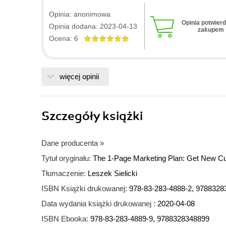
Opinia: anonimowa
Opinia potwier
Opinia dodana: 2023-04-13
zakupem
Ocena: 6
więcej opinii
Szczegóły
książki
Dane producenta
»
Tytuł oryginału:
The 1-Page Marketing Plan: Get New C
Tłumaczenie:
Leszek Sielicki
ISBN Książki drukowanej:
978-83-283-4888-2, 9788328
Data wydania książki drukowanej :
2020-04-08
ISBN Ebooka:
978-83-283-4889-9, 9788328348899