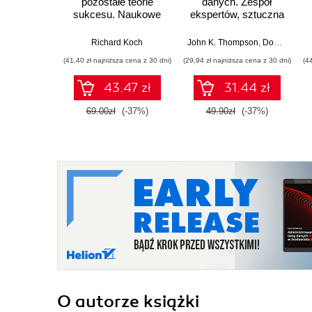
pozostałe teorie
danych. Zespół
sukcesu. Naukowe
ekspertów, sztuczna
podstawy: od teorii
inteligencja i analityka
gier po punkt zwrotny
jako klucz do
Richard Koch
John K. Thompson
,
Douglas B. Laney
sukcesu
(41,40 zł najniższa cena z 30 dni)
(29,94 zł najniższa cena z 30 dni)
(4
43.47 zł
31.44 zł
69.00zł
(-37%)
49.90zł
(-37%)
O autorze
książki