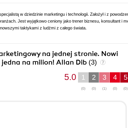
ecjalistą w dziedzinie marketingu i technologii. Założył i z powodz
branżach. Jest wyjątkowo ceniony jako trener biznesu, konsultant i 
ajnowszymi taktykami z ludźmi z całego świata.
arketingowy na jednej stronie. Nowi
a jedna na milion! Allan Dib
(3)
5.0
1
2
3
4
5
(0)
(0)
(1)
(0)
(0)