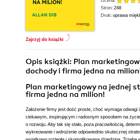
Ocena:
Stron:
248
Druk:
oprawa mięk
Zajrzyj do książki
Opis
książki
: Plan marketingowy
dochody i firma jedna na milion
Plan marketingowy na jednej str
firma jedna na milion!
Założenie firmy jest dość proste, choć wymaga odwagi
ciekawym, inspirującym i radosnym sposobem na życie,
o rozwoju. Aby tak się stało, poza pracowitością, deter
wykreowanie i wdrożenie odpowiednio skutecznej strategi
wyjątkowo rozległą i skomplikowaną dziedziną. Trzeba 