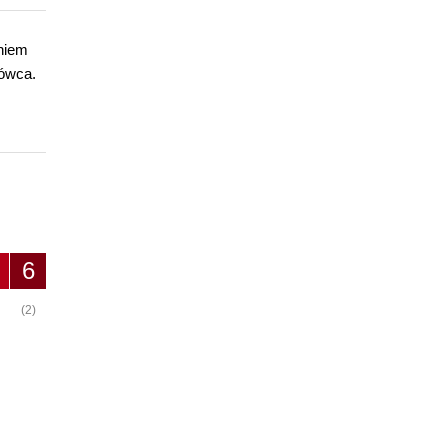
eniem
mówca.
6
(2)