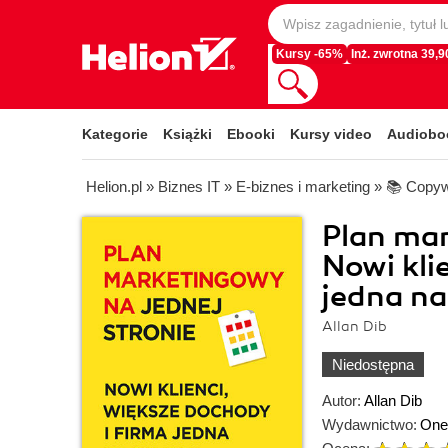
Kursy -65%
Inż. zwrotna 39,90
Kategorie
Książki
Ebooki
Kursy video
Audiobo
Helion.pl
»
Biznes IT
»
E-biznes i marketing
»
📚 Copyw
Plan mar
Nowi kli
jedna na
Allan Dib
Niedostępna
Autor:
Allan Dib
Wydawnictwo:
One