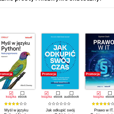
romocja
Promocja
Promocja
książka
ebook
książka
ebook
audiobook
książka
eboo
Myśl w języku
Jak odkupić swój
Prawo w IT.