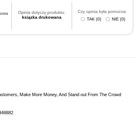
Czy opinia była pomocna:
Opinia dotyczy produktu:
dzona
ksiązka drukowana
TAK
(
0
)
NIE
(
0
)
ustomers, Make More Money, And Stand out From The Crowd
348882