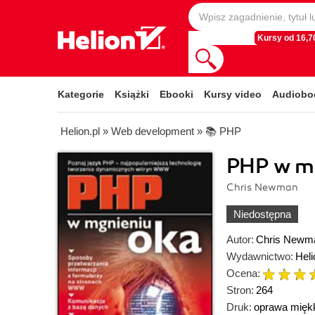
Kursy od 16,70
Kategorie
Książki
Ebooki
Kursy video
Audiobo
Helion.pl
»
Web development
»
📚 PHP
PHP w m
Chris Newman
Niedostępna
Autor:
Chris Newm
Wydawnictwo:
Heli
Ocena:
Stron:
264
Druk:
oprawa mięk