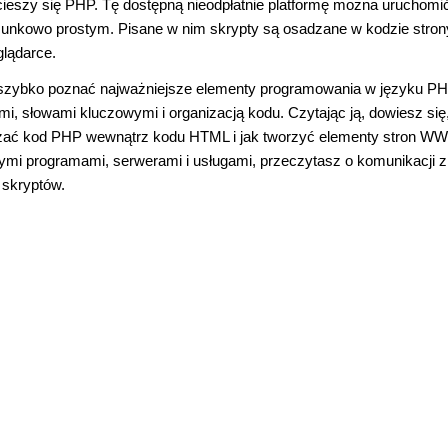
eszy się PHP. Tę dostępną nieodpłatnie platformę można uruchomi
unkowo prostym. Pisane w nim skrypty są osadzane w kodzie stron
glądarce.
ą szybko poznać najważniejsze elementy programowania w języku PH
 słowami kluczowymi i organizacją kodu. Czytając ją, dowiesz się,
zać kod PHP wewnątrz kodu HTML i jak tworzyć elementy stron W
mi programami, serwerami i usługami, przeczytasz o komunikacji z
 skryptów.