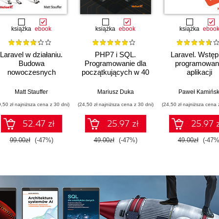
książka
ebook
książka
ebook
książka
eboo
Laravel w działaniu.
PHP7 i SQL.
Laravel. Wstęp
Budowa
Programowanie dla
programowan
nowoczesnych
początkujących w 40
aplikacji
aplikacji w PHP.
lekcjach
internetowyc
Wydanie II
Matt Stauffer
Mariusz Duka
Paweł Kamińsk
9,50 zł najniższa cena z 30 dni)
(24,50 zł najniższa cena z 30 dni)
(24,50 zł najniższa cena 
52.47 zł
25.97 zł
25.97 z
99.00zł
(-47%)
49.00zł
(-47%)
49.00zł
(-47%