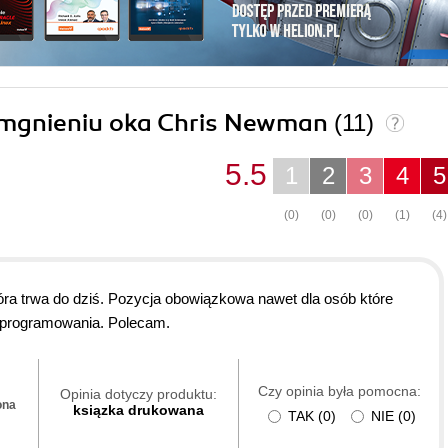
w mgnieniu oka Chris Newman
(11)
5.5
1
2
3
4
5
(0)
(0)
(0)
(1)
(4)
óra trwa do dziś. Pozycja obowiązkowa nawet dla osób które
m programowania. Polecam.
Czy opinia była pomocna:
Opinia dotyczy produktu:
ona
ksiązka drukowana
TAK
(
0
)
NIE
(
0
)