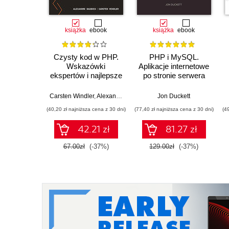
książka
ebook
książka
ebook
Czysty kod w PHP.
PHP i MySQL.
Wskazówki
Aplikacje internetowe
ekspertów i najlepsze
po stronie serwera
rozwiązania
pozwalające pisać
Carsten Windler
,
Alexandre Daubois
Jon Duckett
piękny, przystępny i
(40,20 zł najniższa cena z 30 dni)
(77,40 zł najniższa cena z 30 dni)
(4
łatwy w utrzymaniu
kod PHP
42.21 zł
81.27 zł
67.00zł
(-37%)
129.00zł
(-37%)