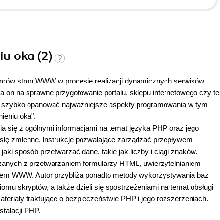
iu oka (2)
rców stron WWW w procesie realizacji dynamicznych serwisów
a on na sprawne przygotowanie portalu, sklepu internetowego czy te
by szybko opanować najważniejsze aspekty programowania w tym
ieniu oka".
ia się z ogólnymi informacjami na temat języka PHP oraz jego
 się zmienne, instrukcje pozwalające zarządzać przepływem
jaki sposób przetwarzać dane, takie jak liczby i ciągi znaków.
zanych z przetwarzaniem formularzy HTML, uwierzytelnianiem
erem WWW. Autor przybliża ponadto metody wykorzystywania baz
omu skryptów, a także dzieli się spostrzeżeniami na temat obsługi
teriały traktujące o bezpieczeństwie PHP i jego rozszerzeniach.
talacji PHP.