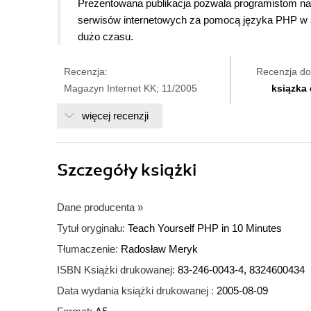
Prezentowana publikacja pozwala programistom n
serwisów internetowych za pomocą języka PHP w syt
dużo czasu.
Recenzja:
Recenzja do
Magazyn Internet KK; 11/2005
ksiązka
więcej recenzji
Szczegóły
książki
Dane producenta
»
Tytuł oryginału:
Teach Yourself PHP in 10 Minutes
Tłumaczenie:
Radosław Meryk
ISBN Książki drukowanej:
83-246-0043-4, 8324600434
Data wydania książki drukowanej :
2005-08-09