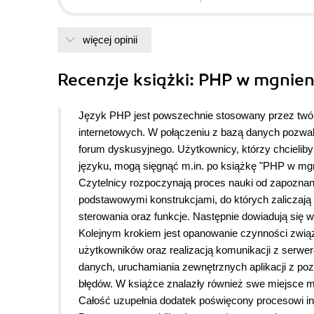
więcej opinii
Recenzje
książki
: PHP w mgnien
Język PHP jest powszechnie stosowany przez twó
internetowych. W połączeniu z bazą danych pozwal
forum dyskusyjnego. Użytkownicy, którzy chcieli
języku, mogą sięgnąć m.in. po książkę "PHP w mgn
Czytelnicy rozpoczynają proces nauki od zapoznan
podstawowymi konstrukcjami, do których zaliczają
sterowania oraz funkcje. Następnie dowiadują się w 
Kolejnym krokiem jest opanowanie czynności zwią
użytkowników oraz realizacją komunikacji z serw
danych, uruchamiania zewnętrznych aplikacji z pozi
błędów. W książce znalazły również swe miejsce ma
Całość uzupełnia dodatek poświęcony procesowi ins