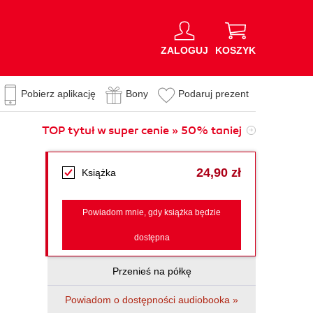
ZALOGUJ
KOSZYK
Pobierz aplikację
Bony
Podaruj prezent
TOP tytuł w super cenie » 50% taniej
24,90 zł
Książka
Powiadom mnie, gdy książka będzie
dostępna
Przenieś na półkę
Powiadom o dostępności audiobooka »