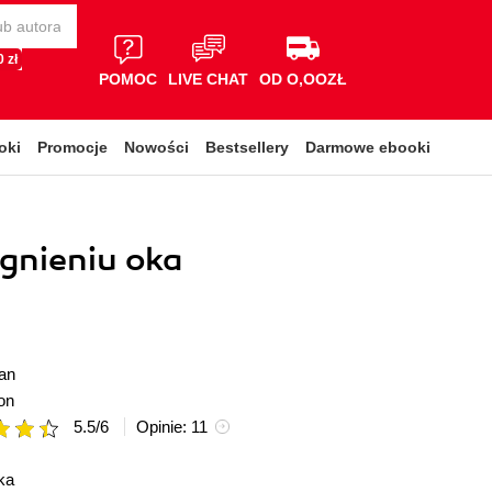
 zł
POMOC
LIVE CHAT
OD O,OOZŁ
oki
Promocje
Nowości
Bestsellery
Darmowe ebooki
gnieniu oka
an
on
5.5
/
6
Opinie:
11
ka