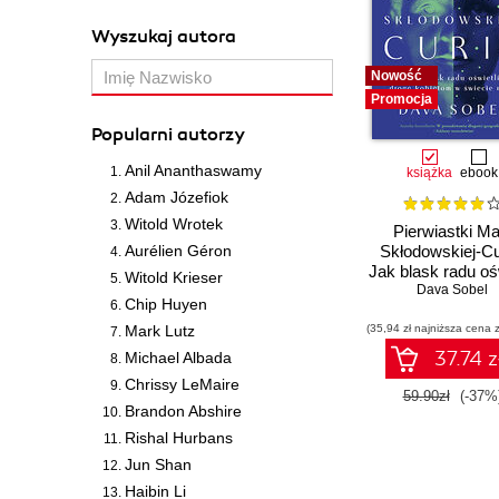
Wyszukaj autora
Nowość
Promocja
Popularni autorzy
Anil Ananthaswamy
książka
ebook
Adam Józefiok
Witold Wrotek
Pierwiastki Mar
Aurélien Géron
Skłodowskiej-Cu
Jak blask radu ośw
Witold Krieser
drogę kobieto
Dava Sobel
Chip Huyen
świecie nauk
Mark Lutz
(35,94 zł najniższa cena z
37.74 z
Michael Albada
Chrissy LeMaire
59.90zł
(-37%
Brandon Abshire
Rishal Hurbans
Jun Shan
Haibin Li