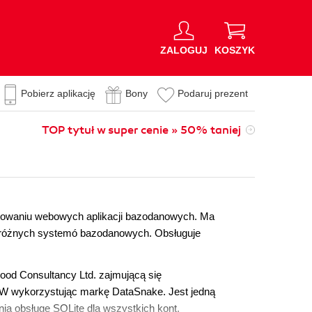
ZALOGUJ
KOSZYK
Pobierz aplikację
Bony
Podaruj prezent
TOP tytuł w super cenie » 50% taniej
ktowaniu webowych aplikacji bazodanowych. Ma
 różnych systemó bazodanowych. Obsługuje
wood Consultancy Ltd. zajmującą się
WWW wykorzystując markę DataSnake. Jest jedną
ia obsługę SQLite dla wszystkich kont.