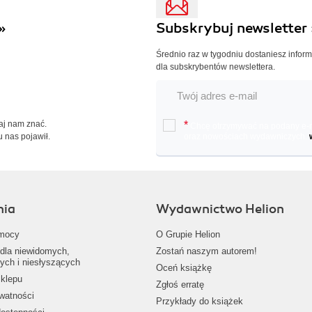
»
Subskrybuj newsletter 
Średnio raz w tygodniu dostaniesz infor
dla subskrybentów newslettera.
Daj nam znać.
*
Chcę otrzymywać na podany e-ma
u nas pojawił.
oraz nowościach wydawniczych.
nia
Wydawnictwo Helion
mocy
O Grupie Helion
dla niewidomych,
Zostań naszym autorem!
ych i niesłyszących
Oceń książkę
klepu
Zgłoś erratę
ywatności
Przykłady do książek