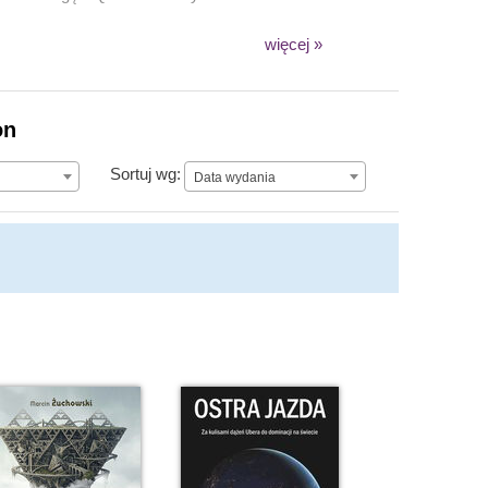
więcej »
on
Data wydania
Sortuj wg:
Data wydania