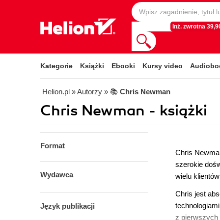
Inż. zwrotna 39,90
Kategorie
Książki
Ebooki
Kursy video
Audiobo
Helion.pl
» Autorzy
» 📚
Chris Newman
Chris Newman - książki
Format
Chris Newman
szerokie doś
Wydawca
wielu klientó
Chris jest ab
technologiam
Język publikacji
z pierwszych 