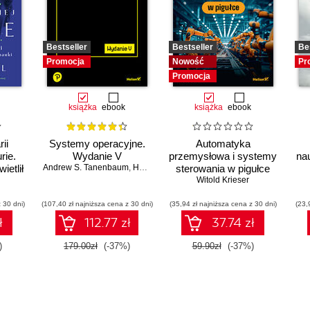
Bestseller
Bestseller
Be
Promocja
Nowość
Pr
Promocja
książka
ebook
książka
ebook
ii
Systemy operacyjne.
Automatyka
rie.
Wydanie V
przemysłowa i systemy
na
ietlił
Andrew S. Tanenbaum
,
Herbert Bos
sterowania w pigułce
m w
Witold Krieser
i
 30 dni)
(107,40 zł najniższa cena z 30 dni)
(35,94 zł najniższa cena z 30 dni)
(23,
ł
112.77 zł
37.74 zł
)
179.00zł
(-37%)
59.90zł
(-37%)