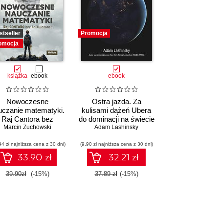
stseller
Promocja
omocja
książka
ebook
ebook
Nowoczesne
Ostra jazda. Za
uczanie matematyki.
kulisami dążeń Ubera
Raj Cantora bez
do dominacji na świecie
Marcin Żuchowski
kalkulatora?
Adam Lashinsky
94 zł najniższa cena z 30 dni)
(9,90 zł najniższa cena z 30 dni)
33.90 zł
32.21 zł
39.90zł
(-15%)
37.89 zł
(-15%)