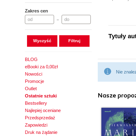
Zakres cen
–
Tytuły au
Wyczyść
BLOG
eBooki za 0,00zł
Nie znale
Nowości
Promocje
Outlet
Nasze propoz
Ostatnie sztuki
Bestsellery
Najlepiej oceniane
Przedsprzedaż
Zapowiedzi
Druk na żądanie