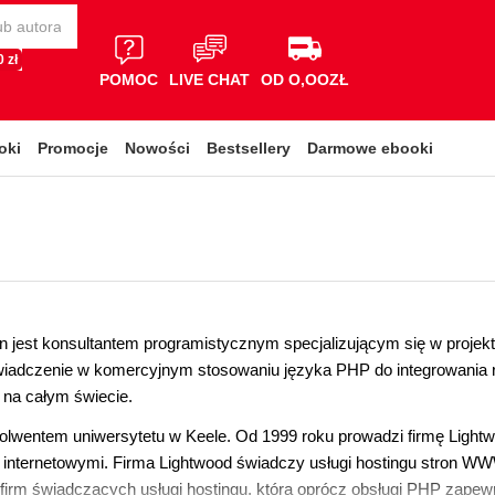
 zł
POMOC
LIVE CHAT
OD O,OOZŁ
oki
Promocje
Nowości
Bestsellery
Darmowe ebooki
 jest konsultantem programistycznym specjalizującym się w proje
wiadczenie w komercyjnym stosowaniu języka PHP do integrowania
w na całym świecie.
solwentem uniwersytetu w Keele. Od 1999 roku prowadzi firmę Light
i internetowymi. Firma Lightwood świadczy usługi hostingu stron 
firm świadczących usługi hostingu, która oprócz obsługi PHP zapewn