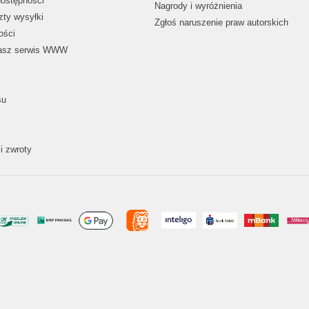
dostępności
Nagrody i wyróżnienia
zty wysyłki
Zgłoś naruszenie praw autorskich
ości
nasz serwis WWW
su
i zwroty