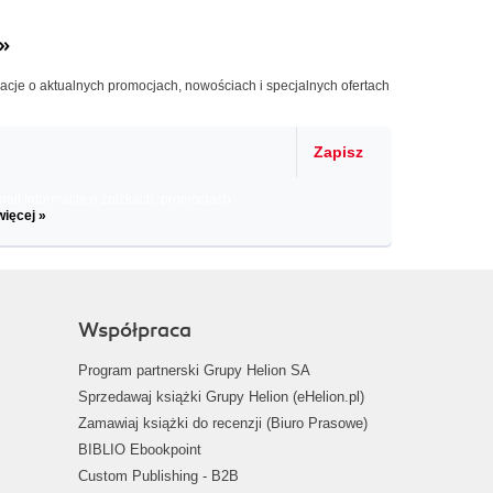
»
macje o aktualnych promocjach, nowościach i specjalnych ofertach
Zapisz
il informacje o zniżkach, promocjach
więcej »
Współpraca
Program partnerski Grupy Helion SA
Sprzedawaj książki Grupy Helion (eHelion.pl)
Zamawiaj książki do recenzji (Biuro Prasowe)
BIBLIO Ebookpoint
Custom Publishing - B2B