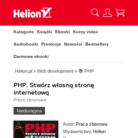
Kategorie
Książki
Ebooki
Kursy video
Audiobooki
Promocje
Nowości
Bestsellery
Darmowe ebooki
Helion.pl
»
Web development
»
📚 PHP
PHP. Stwórz własną stronę
internetową
Praca zbiorowa
Niedostępna
Autor:
Praca zbiorowa
Wydawnictwo:
Helion