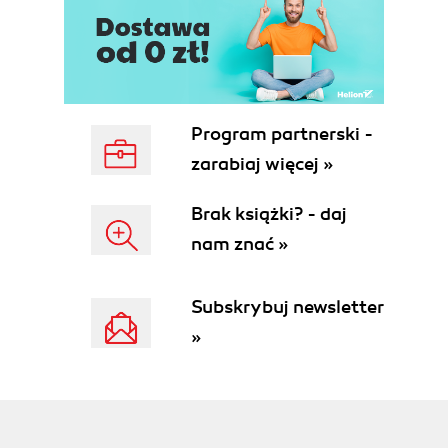
Nagłówki a metoda GET (39)
GET (41)
POST (41)
Content-Type (41)
User-Agent (42)
Referer (42)
Program partnerski -
Content-length (42)
zarabiaj więcej »
Cookie (43)
Accept (43)
Brak książki? - daj
Imitowanie przeglądarki poprzez telnet (43)
nam znać »
Metoda POST (44)
Kodowanie URL (45)
Formularze oraz ich zastosowanie (45)
Subskrybuj newsletter
Ręczne podstawianie parametrów (46)
»
Korzystanie z formularza (46)
Względne i bezwzględne ścieżki dostępu do
skryptu (47)
Formularze a metoda POST (48)
Rozdział 3. Szczegóły działania skryptów CGI (51)