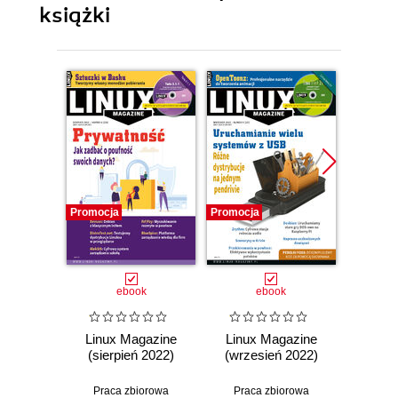
książki
Promocja
Promocja
Promocj
ebook
ebook
Linux Magazine
Linux Magazine
Linu
(sierpień 2022)
(wrzesień 2022)
(paźdz
Praca zbiorowa
Praca zbiorowa
Prac