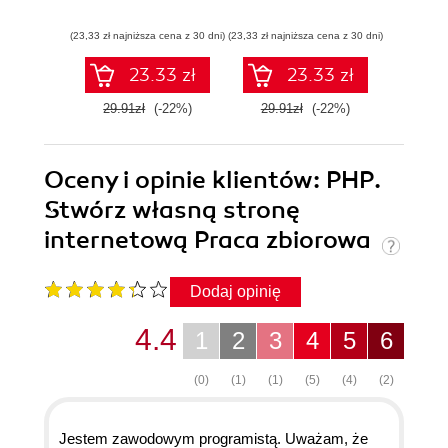
(23,33 zł najniższa cena z 30 dni)
(23,33 zł najniższa cena z 30 dni)
(23,33 zł naj
23.33 zł
23.33 zł
29.91zł
(-22%)
29.91zł
(-22%)
29.9
Oceny i opinie klientów: PHP.
Stwórz własną stronę
internetową Praca zbiorowa
Dodaj opinię
4.4
1
2
3
4
5
6
(0)
(1)
(1)
(5)
(4)
(2)
Jestem zawodowym programistą. Uważam, że