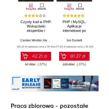
książka
ebook
książka
ebook
ksią
Czysty kod w PHP.
PHP i MySQL.
La
Wskazówki
Aplikacje
działa
ekspertów i
internetowe po
nowo
najlepsze
stronie serwera
aplik
rozwiązania
Wy
Carsten Windler
,
Alexandre Daubois
Jon Duckett
Mat
pozwalające pisać
(40,20 zł najniższa cena z 30 dni)
(77,40 zł najniższa cena z 30 dni)
(49,50 zł naj
piękny, przystępny
i łatwy w
42.21 zł
81.27 zł
utrzymaniu kod
PHP
67.00zł
(-37%)
129.00zł
(-37%)
99.0
Praca zbiorowa - pozostałe