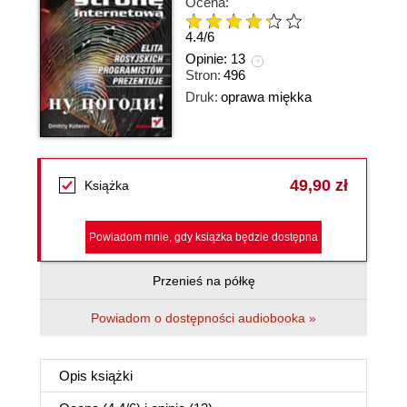
Ocena:
4.4
/
6
Opinie:
13
Stron:
496
Druk:
oprawa miękka
49,90 zł
Książka
Powiadom mnie, gdy książka będzie dostępna
Przenieś na półkę
Powiadom o dostępności audiobooka »
Opis
książki