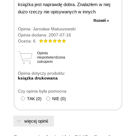
książka jest naprawdę dobra. Znalazłem w niej
dużo rzeczy nie opisywanych w innych
publikacjach. Niektóre zagadnienia są co prawda
Rozwiń »
zbyt ubogo omówione np. obiektowość. No ale te
Opinia: Jarosław Matuszewski
zagadnienia można znaleźć w publikacjach dla
Opinia dodana: 2007-07-16
zaawansowanych. Generalnie książka
Ocena: 6
przeznaczona jest dla początkujących i średnio
Opinia
zaawansowanych. Naprawdę polecam.
niepotwierdzona
zakupem
Opinia dotyczy produktu:
ksiązka drukowana
Czy opinia była pomocna:
TAK
(
0
)
NIE
(
0
)
więcej opinii