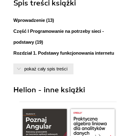
Spis treści
książki
Wprowadzenie (13)
Część I Programowanie na potrzeby sieci -
podstawy (19)
Rozdział 1. Podstawy funkcjonowania internetu
(21)
pokaż cały spis treści
Protokoły transmisji danych (21)
Rodzina TCP/IP (23)
Adresowanie w sieci (24)
Helion - inne książki
Adresy IP (24)
Nazwy domen (26)
Porty (28)
Terminologia (30)
Serwery (30)
Węzły (30)