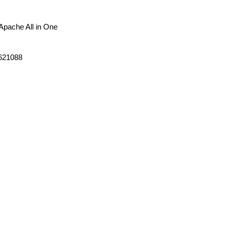
pache All in One
621088