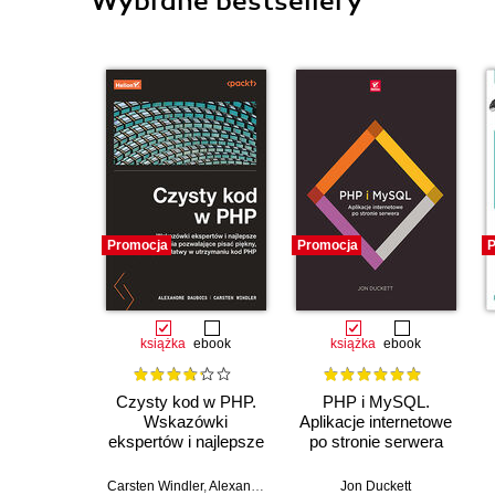
Wybrane bestsellery
Promocja
Promocja
P
książka
ebook
książka
ebook
Czysty kod w PHP.
PHP i MySQL.
Wskazówki
Aplikacje internetowe
ekspertów i najlepsze
po stronie serwera
rozwiązania
pozwalające pisać
Carsten Windler
,
Alexandre Daubois
Jon Duckett