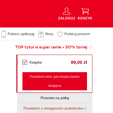
ZALOGUJ
KOSZYK
Pobierz aplikację
Bony
Podaruj prezent
TOP tytuł w super cenie » 50% taniej
89,00 zł
Książka
Powiadom mnie, gdy książka będzie
dostępna
Przenieś na półkę
Powiadom o dostępności audiobooka »