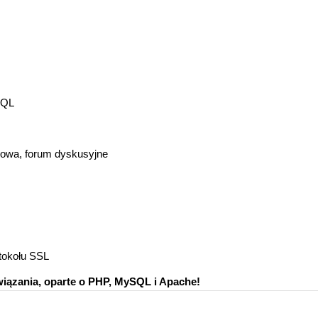
SQL
esowa, forum dyskusyjne
tokołu SSL
wiązania, oparte o PHP, MySQL i Apache!