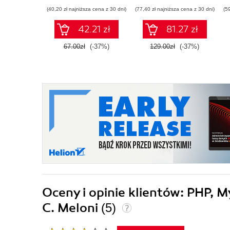
piękny, przystępny i
(40,20 zł najniższa cena z 30 dni)
(77,40 zł najniższa cena z 30 dni)
(5
łatwy w utrzymaniu
kod PHP
42.21 zł
81.27 zł
67.00zł
(-37%)
129.00zł
(-37%)
Oceny i opinie klientów: PHP, 
C. Meloni
(5)