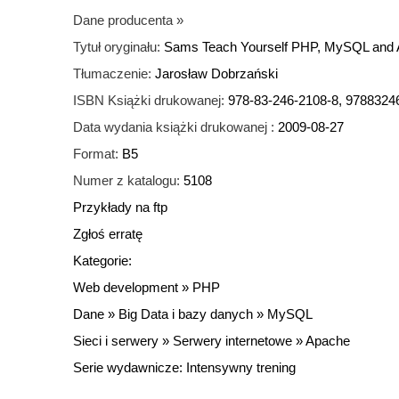
Dane producenta
»
Tytuł oryginału:
Sams Teach Yourself PHP, MySQL and A
Tłumaczenie:
Jarosław Dobrzański
ISBN Książki drukowanej:
978-83-246-2108-8, 9788324
Data wydania książki drukowanej :
2009-08-27
Format:
B5
Numer z katalogu:
5108
Przykłady na ftp
Zgłoś erratę
Kategorie:
Web development
»
PHP
Dane
»
Big Data i bazy danych
»
MySQL
Sieci i serwery
»
Serwery internetowe
»
Apache
Serie wydawnicze:
Intensywny trening