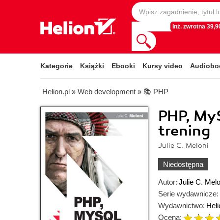
Inż. zwrotna 39,90
Kategorie
Książki
Ebooki
Kursy video
Audiobo
Helion.pl
»
Web development
»
📚 PHP
PHP, My
trening
Julie C. Meloni
Niedostępna
Autor:
Julie C. Melo
Serie wydawnicze:
Wydawnictwo:
Heli
Ocena: