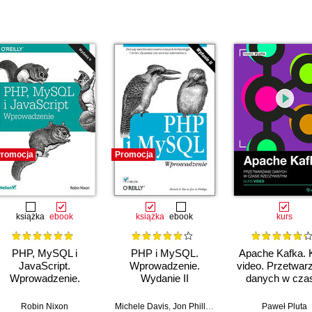
romocja
Promocja
książka
ebook
książka
ebook
kurs
PHP, MySQL i
PHP i MySQL.
Apache Kafka. 
JavaScript.
Wprowadzenie.
video. Przetwar
Wprowadzenie.
Wydanie II
danych w cza
Wydanie V
rzeczywisty
Robin Nixon
Michele Davis
,
Jon Phillips
Paweł Pluta