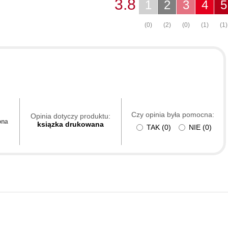
3.8
1
2
3
4
5
(0)
(2)
(0)
(1)
(1)
Czy opinia była pomocna:
Opinia dotyczy produktu:
ona
ksiązka drukowana
TAK
(
0
)
NIE
(
0
)