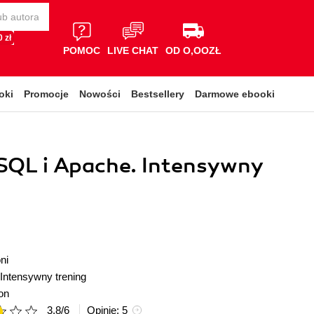
 zł
POMOC
LIVE CHAT
OD O,OOZŁ
oki
Promocje
Nowości
Bestsellery
Darmowe ebooki
SQL i Apache. Intensywny
ni
Intensywny trening
on
3.8
/
6
Opinie:
5