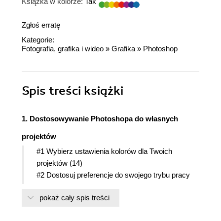
Książka w kolorze:
Tak
Zgłoś erratę
Kategorie:
Fotografia, grafika i wideo
»
Grafika
»
Photoshop
Spis treści
książki
1. Dostosowywanie Photoshopa do własnych
projektów
#1 Wybierz ustawienia kolorów dla Twoich
projektów (14)
#2 Dostosuj preferencje do swojego trybu pracy
(16)
pokaż cały spis treści
#3 Dostosuj swoją przestrzeń roboczą (18)
#4 Spersonalizuj wygląd aplikacji Bridge (20)