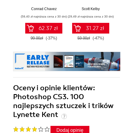
2023
zawodowców
zdjęc
wyjaśnione krok po
Conrad Chavez
Scott Kelby
Sc
kroku
(59,40 zł najniższa cena z 30 dni)
(29,49 zł najniższa cena z 30 dni)
(35,40 zł naj
62.37 zł
31.27 zł
99.00zł
(-37%)
59.00zł
(-47%)
59.0
Oceny i opinie klientów:
Photoshop CS3. 100
najlepszych sztuczek i trików
Lynette Kent
Dodaj opinię