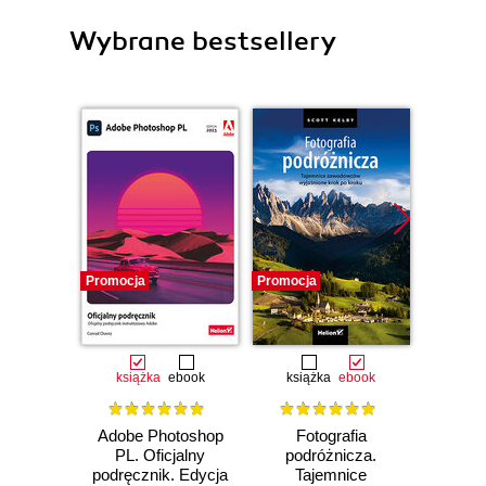
Wybrane bestsellery
Promocja
Promocja
Promocj
książka
ebook
książka
ebook
ksią
Adobe Photoshop
Fotografia
Sekre
PL. Oficjalny
podróżnicza.
fotogra
podręcznik. Edycja
Tajemnice
Prof