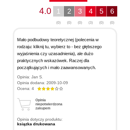
4.0
1
2
3
4
5
6
(0)
(0)
(0)
(3)
(0)
(0)
Mało podbudowy teoretycznej (polecenia w
rodzaju: kliknij tu, wybierz to - bez głębszego
wyjaśnienia czy uzasadnienia), ale dużo
praktycznych wskazówek. Raczej dla
początkujących i mało zaawansowanych.
Opinia: Jan S.
Opinia dodana: 2009-10-09
Ocena: 4
Opinia
niepotwierdzona
zakupem
Opinia dotyczy produktu:
ksiązka drukowana