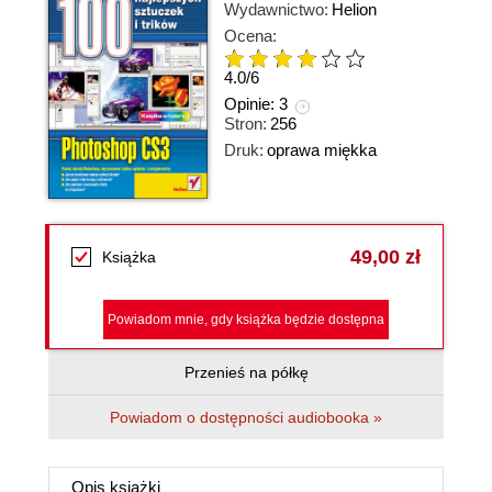
Wydawnictwo:
Helion
Ocena:
4.0
/
6
Opinie:
3
Stron:
256
Druk:
oprawa miękka
49,00 zł
Książka
Powiadom mnie, gdy książka będzie dostępna
Przenieś na półkę
Powiadom o dostępności audiobooka »
Opis
książki