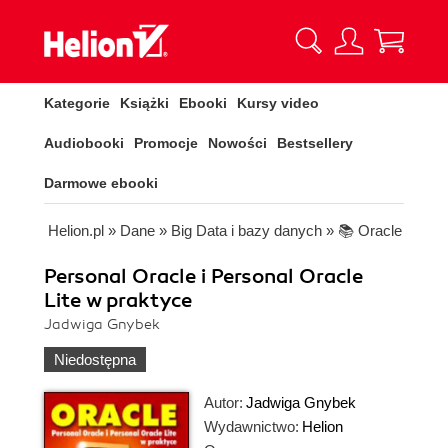
Kategorie
Książki
Ebooki
Kursy video
Audiobooki
Promocje
Nowości
Bestsellery
Darmowe ebooki
Helion.pl
»
Dane
»
Big Data i bazy danych
»
📚 Oracle
Personal Oracle i Personal Oracle
Lite w praktyce
Jadwiga Gnybek
Niedostępna
Autor:
Jadwiga Gnybek
Wydawnictwo:
Helion