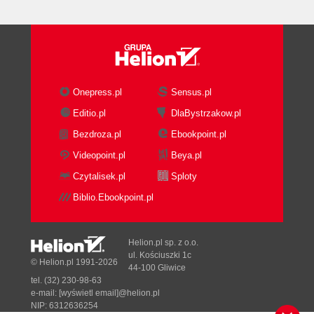
CZĘŚĆ 2. Personal Oracle Lite
Rozdział 7. Co to jest Personal Oracle Lite?
Co składa się na pakiet Personal Oracle Lite?
Onepress.pl
Sensus.pl
Połączenie z bazą Personal Oracle Lite
Editio.pl
DlaBystrzakow.pl
Tworzenie kopii zapasowej bazy Lite
Bezdroza.pl
Ebookpoint.pl
Replikacja w bazie Personal Lite
Przygotowanie baz danych do replikacji
Videopoint.pl
Beya.pl
Język SQL w Personal Oracle Lite
Czytalisek.pl
Sploty
Rozdział 8. Instalacja
Biblio.Ebookpoint.pl
Rozdział 9. Obiekty bazy Personal Oracle Lite'a w
Oracle Navigatorze
Helion.pl sp. z o.o.
ul. Kościuszki 1c
© Helion.pl 1991-2026
Tablice
44-100 Gliwice
Perspektywy
tel. (32) 230-98-63
e-mail:
[wyświetl email]@helion.pl
Użytkownicy
NIP: 6312636254
Migawki