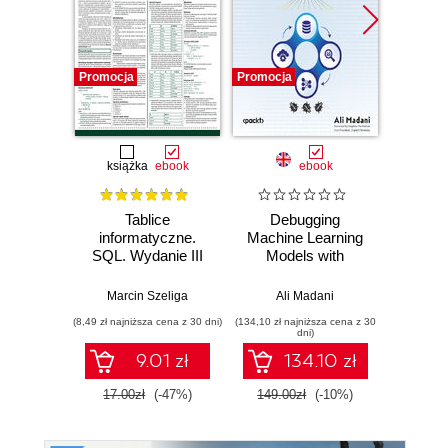
Promocja
Promocja
Promocj
książka
ebook
ebook
Tablice
Debugging
Resil
informatyczne.
Machine Learning
P
SQL. Wydanie III
Models with
Python. Develop
Steph
high-performance,
Marcin Szeliga
Ali Madani
low-bias, and
(8,49 zł najniższa cena z 30 dni)
(134,10 zł najniższa cena z 30
(228,65 zł 
explainable
dni)
machine learning
9.01 zł
134.10 zł
and deep learning
models
17.00zł
(-47%)
149.00zł
(-10%)
269.0