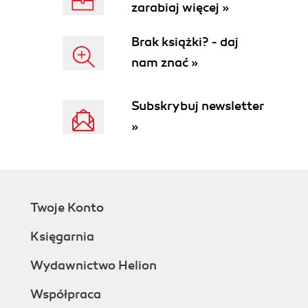
AUTOEXTEND
zarabiaj więcej »
Rozdział 5. Projekty Personal Oracle'a
Brak książki? - daj
Co to jest Projekt Personal Oracle Navigatora ?
Tworzenie projektu
nam znać »
Zawartość projektu
Eksport projektu
Subskrybuj newsletter
Kasowanie obiektów projektu
»
Rozdział 6. Jak to się robi w SQL-u?
Tablice (TABLE)
Perspektywy (VIEW)
Indeksy (INDEX)
Przywileje bazodanowe (PRIVILEGES)
Twoje Konto
Użytkownicy (USERS)
Role (ROLE)
Księgarnia
Połączenia pomiędzy bazami danych
Wydawnictwo Helion
(DATABASE LINK)
Synonimy (SYNONYM)
Współpraca
Migawki (SNAPSHOT)