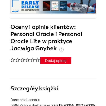
Oceny i opinie klientów:
Personal Oracle i Personal
Oracle Lite w praktyce
Jadwiga Gnybek
Dodaj opinię
Szczegóły
książki
Dane producenta
»
ISBN Książki drukowanej:
83-719-7000-5, 8371970005