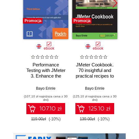
Promocja
Promocja
Promocj
ebook
ebook
Performance
JMeter Cookbook.
Per
Testing with JMeter
70 insightful and
Testing
3. Enhance the
practical recipes to
2.9. If
performance of
help you
use 
your web
successfully use
per
Bayo Erinle
Bayo Erinle
Ba
application - Third
Apache JMeter
tes
(107,10 zł najniższa cena z 30
(125,10 zł najniższa cena z 30
(116,10 zł 
Edition
softwa
dni)
dni)
this bo
107.10 zł
125.10 zł
starting
get
119.00zł
(-10%)
139.00zł
(-10%)
129.0
groundi
funda
gain 
new ski