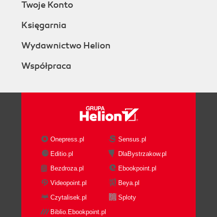
Twoje Konto
Księgarnia
Wydawnictwo Helion
Współpraca
Onepress.pl
Sensus.pl
Editio.pl
DlaBystrzakow.pl
Bezdroza.pl
Ebookpoint.pl
Videopoint.pl
Beya.pl
Czytalisek.pl
Sploty
Biblio.Ebookpoint.pl