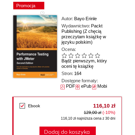
Promocja
Autor:
Bayo Erinle
Wydawnictwo:
Packt
Publishing
(Z chęcią
przeczytam książkę w
języku polskim)
Ocena:
Bądź pierwszym, który
oceni tę książkę
Stron:
164
Dostępne formaty:
PDF
ePub
Mobi
116,10 zł
Ebook
129,00 zł
(-10%)
116,10 zł najniższa cena z 30 dni
Dodaj do koszyka