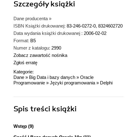
Szczegóły
książki
Dane producenta
»
ISBN Książki drukowanej:
83-246-0272-0, 8324602720
Data wydania książki drukowanej :
2006-02-02
Format:
B5
Numer z katalogu:
2990
Zobacz zawartość nośnika
Zgłoś erratę
Kategorie:
Dane
»
Big Data i bazy danych
»
Oracle
Programowanie
»
Języki programowania
»
Delphi
Spis treści
książki
Wstęp (9)