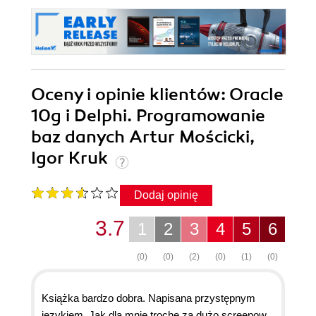
Oceny i opinie klientów: Oracle
10g i Delphi. Programowanie
baz danych Artur Mościcki,
Igor Kruk
Dodaj opinię
3.7
1
2
3
4
5
6
(0)
(0)
(2)
(0)
(1)
(0)
Książka bardzo dobra. Napisana przystępnym
językiem. Jak dla mnie trochę za dużo screenow