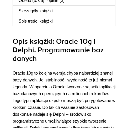
Ocena (
3.7
/
6
) i opinie (3)
Szczegóły
książki
Spis treści
książki
Opis
książki
: Oracle 10g i
Delphi. Programowanie baz
danych
Oracle 10g to kolejna wersja chyba najbardziej znanej
bazy danych. Jej stabilność i wydajność to już niemal
legenda. W oparciu o Oracle tworzone są setki aplikacji
bazodanowych operujących na milionach rekordów.
Tego typu aplikacje często muszą być przygotowane w
krótkim czasie. Do takich właśnie zastosowań
doskonale nadaje się Delphi -- środowisko
programistyczne umożliwiające szybkie tworzenie
aplikacji. Dzięki zaangażowaniu firm trzecich powstały