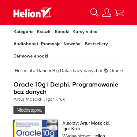
Kategorie
Książki
Ebooki
Kursy video
Audiobooki
Promocje
Nowości
Bestsellery
Darmowe ebooki
Helion.pl
»
Dane
»
Big Data i bazy danych
»
📚 Oracle
Oracle 10g i Delphi. Programowanie
baz danych
Artur Mościcki, Igor Kruk
Niedostępna
Autorzy:
Artur Mościcki
,
Igor Kruk
Wydawnictwo:
Helion