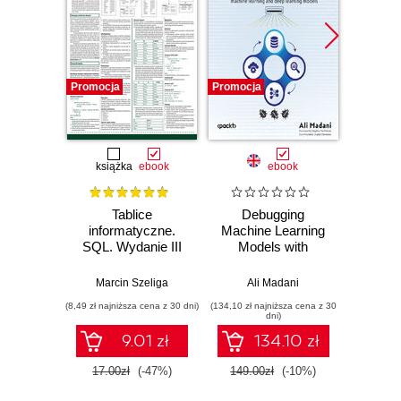
Promocja
Promocja
Promocj
książka
ebook
ebook
Tablice
Debugging
Resil
informatyczne.
Machine Learning
P
SQL. Wydanie III
Models with
Python. Develop
Steph
high-performance,
Marcin Szeliga
Ali Madani
low-bias, and
(8,49 zł najniższa cena z 30 dni)
(134,10 zł najniższa cena z 30
(228,65 zł 
explainable
dni)
machine learning
9.01 zł
134.10 zł
and deep learning
models
17.00zł
(-47%)
149.00zł
(-10%)
269.0