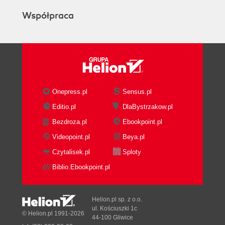
Zapytania z parametrami (167)
Współpraca
Edycja danych (169)
Stany zbioru danych (175)
Field (176)
Dodawanie atrybutów obliczeniowych (179)
Tworzenie pól przeglądania (181)
Database Form Wizard (183)
Onepress.pl
Sensus.pl
Używanie SQL Monitora (187)
Editio.pl
DlaBystrzakow.pl
Rozdział 7. ODBC (191)
Bezdroza.pl
Ebookpoint.pl
Wstęp (191)
Mechanizm ODBC (191)
Videopoint.pl
Beya.pl
Rozdział 8. ADO (197)
Czytalisek.pl
Sploty
Wstęp (197)
Biblio.Ebookpoint.pl
ADOConnection (198)
Data Link (202)
Helion.pl sp. z o.o.
Uzyskiwanie informacji o strukturze bazy danych
ul. Kościuszki 1c
© Helion.pl 1991-2026
(203)
44-100 Gliwice