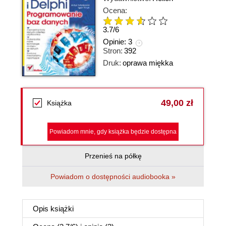
Ocena:
3.7
/
6
Opinie:
3
Stron:
392
Druk:
oprawa miękka
49,00 zł
Książka
Powiadom mnie, gdy książka będzie dostępna
Przenieś na półkę
Powiadom o dostępności audiobooka »
Opis
książki