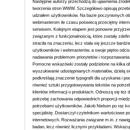
Następnie autorzy przechodzą do ujawnienia źródeł
tworzenia stron WWW. Szczegółowo opisują przebieg
udziałem użytkowników. Na bazie poczynionych obs
webmasterom ile czasu poświecą przeciętny intern
serwisem. Kolejnym etapem jest ponowne przyjrzen
związanym z funkcjonalnością, które zostały zdefini
straciła na znaczeniu, lecz stała się jeszcze bardz
użytkowników i webmasterów, a swoje piętno odcisn
nadawania problemom priorytetów i rozpoznawania,
Pomocne wskazówki zostały podzielone na kilka o
wyszukiwanie udostępnianych materiałów, dzielą się
podkreślają znaczenie typografii dla uzyskania i 
również sztuki przygotowywania tekstów na potrze
klientów informacji o produktach. Odnoszą się te
potrzebę zachowania odpowiednich proporcji mied
potrzebami użytkowników. Jakob Nielsen po raz ko
specjalistę. Dostarczył czytelnikom wartościowe p
internetowych. Rozważania związane m.in. z nawigac
badan, lecz również licznymi przykładami. Wskazu