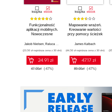
książka
ebook
książka
ebook
Funkcjonalność
Mapowanie wrażeń.
aplikacji mobilnych.
Kreowanie wartości
Nowoczesne
przy pomocy ścieżek
standardy UX i UI
klienta, schematów
usług i diagramów.
Jakob Nielsen
,
Raluca Budiu
James Kalbach
Wydanie II
(23,50 zł najniższa cena z 30 dni)
(44,50 zł najniższa cena z 30 dni)
(3
24.91 zł
47.17 zł
47.00zł
(-47%)
89.00zł
(-47%)