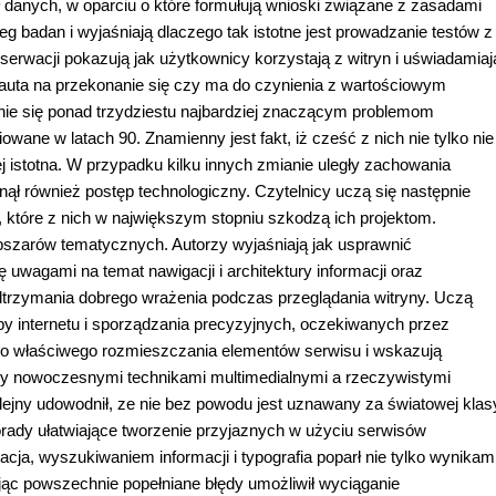
 danych, w oparciu o które formułują wnioski związane z zasadami
 badan i wyjaśniają dlaczego tak istotne jest prowadzanie testów z
erwacji pokazują jak użytkownicy korzystają z witryn i uświadamiaj
auta na przekonanie się czy ma do czynienia z wartościowym
ie się ponad trzydziestu najbardziej znaczącym problemom
owane w latach 90. Znamienny jest fakt, iż cześć z nich nie tylko nie
iej istotna. W przypadku kilku innych zmianie uległy zachowania
ął również postęp technologiczny. Czytelnicy uczą się następnie
 które z nich w największym stopniu szkodzą ich projektom.
bszarów tematycznych. Autorzy wyjaśniają jak usprawnić
 uwagami na temat nawigacji i architektury informacji oraz
podtrzymania dobrego wrażenia podczas przeglądania witryny. Uczą
by internetu i sporządzania precyzyjnych, oczekiwanych przez
z do właściwego rozmieszczania elementów serwisu i wskazują
zy nowoczesnymi technikami multimedialnymi a rzeczywistymi
lejny udowodnił, ze nie bez powodu jest uznawany za światowej klas
orady ułatwiające tworzenie przyjaznych w użyciu serwisów
ja, wyszukiwaniem informacji i typografia poparł nie tylko wynikam
jąc powszechnie popełniane błędy umożliwił wyciąganie