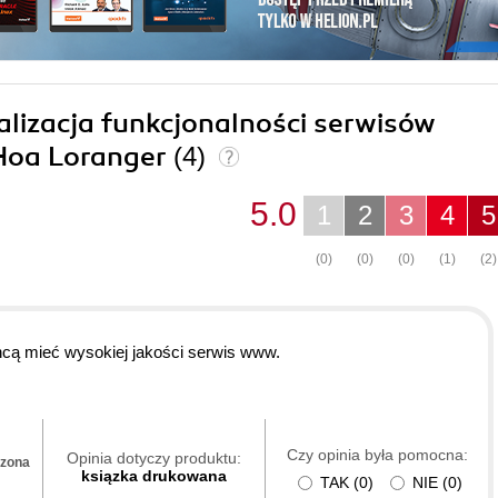
alizacja funkcjonalności serwisów
 Hoa Loranger
(4)
5.0
1
2
3
4
5
(0)
(0)
(0)
(1)
(2)
cą mieć wysokiej jakości serwis www.
Czy opinia była pomocna:
Opinia dotyczy produktu:
dzona
ksiązka drukowana
TAK
(
0
)
NIE
(
0
)