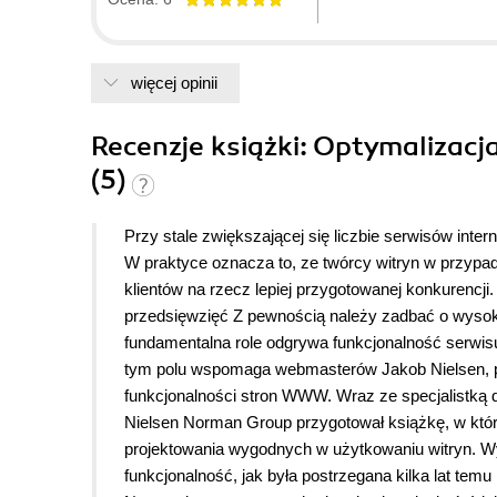
więcej opinii
Recenzje
książki
: Optymalizacj
(5)
Przy stale zwiększającej się liczbie serwisów int
W praktyce oznacza to, ze twórcy witryn w przypad
klientów na rzecz lepiej przygotowanej konkurencj
przedsięwzięć Z pewnością należy zadbać o wysoka 
fundamentalna role odgrywa funkcjonalność serwis
tym polu wspomaga webmasterów Jakob Nielsen, po
funkcjonalności stron WWW. Wraz ze specjalistką 
Nielsen Norman Group przygotował książkę, w któ
projektowania wygodnych w użytkowaniu witryn. Wy
funkcjonalność, jak była postrzegana kilka lat tem