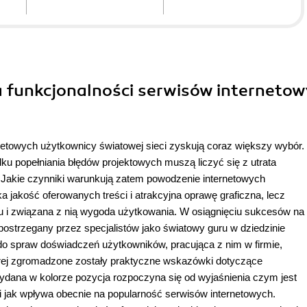
a funkcjonalności serwisów interneto
ernetowych użytkownicy światowej sieci zyskują coraz większy wybór.
ku popełniania błędów projektowych muszą liczyć się z utrata
i. Jakie czynniki warunkują zatem powodzenie internetowych
jakość oferowanych treści i atrakcyjna oprawę graficzna, lecz
u i związana z nią wygoda użytkowania. W osiągnięciu sukcesów na
strzegany przez specjalistów jako światowy guru w dziedzinie
do spraw doświadczeń użytkowników, pracująca z nim w firmie,
rej zgromadzone zostały praktyczne wskazówki dotyczące
dana w kolorze pozycja rozpoczyna się od wyjaśnienia czym jest
u i jak wpływa obecnie na popularność serwisów internetowych.