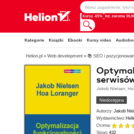
Kursy -65%
Inż. zwrotna 39,90
Kategorie
Książki
Ebooki
Kursy video
Audiobo
Helion.pl
»
Web development
»
📚 SEO i pozycjonowan
Optymali
serwisó
Jakob Nielsen, Ho
Niedostępna
Autorzy:
Jakob Nie
Wydawnictwo:
Heli
Ocena:
Stron:
432