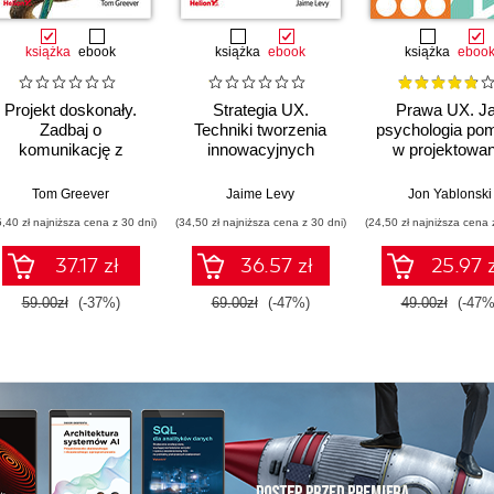
książka
ebook
książka
ebook
książka
eboo
Projekt doskonały.
Strategia UX.
Prawa UX. J
Zadbaj o
Techniki tworzenia
psychologia po
komunikację z
innowacyjnych
w projektowan
klientem, wysoki
rozwiązań
lepszych produk
poziom UX i zdrowy
cyfrowych. Wydanie
usług
Tom Greever
Jaime Levy
Jon Yablonski
rozsądek. Wydanie II
II
5,40 zł najniższa cena z 30 dni)
(34,50 zł najniższa cena z 30 dni)
(24,50 zł najniższa cena 
37.17 zł
36.57 zł
25.97 z
59.00zł
(-37%)
69.00zł
(-47%)
49.00zł
(-47%