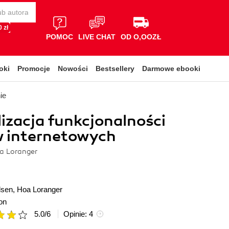
 zł
POMOC
LIVE CHAT
OD O,OOZŁ
oki
Promocje
Nowości
Bestsellery
Darmowe ebooki
ie
zacja funkcjonalności
w internetowych
a Loranger
lsen
,
Hoa Loranger
on
5.0
/
6
Opinie:
4