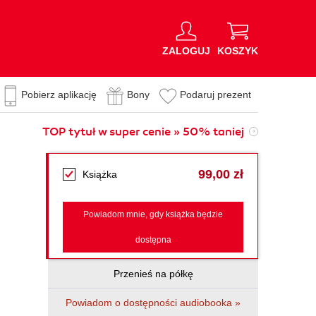
ZALOGUJ
KOSZYK
Pobierz aplikację
Bony
Podaruj prezent
TOP tytuł w super cenie » 50% taniej
99,00 zł
Książka
Powiadom mnie, gdy książka będzie
dostępna
Przenieś na półkę
Powiadom o dostępności audiobooka »